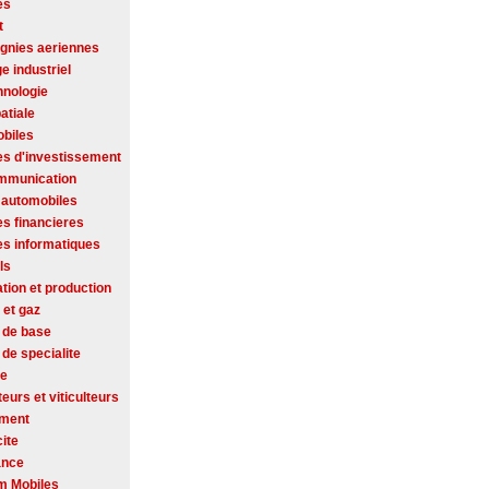
es
t
nies aeriennes
ge industriel
hnologie
atiale
biles
es d'investissement
mmunication
 automobiles
es financieres
es informatiques
ls
tion et production
 et gaz
 de base
de specialite
se
ateurs et viticulteurs
ement
cite
ance
m Mobiles