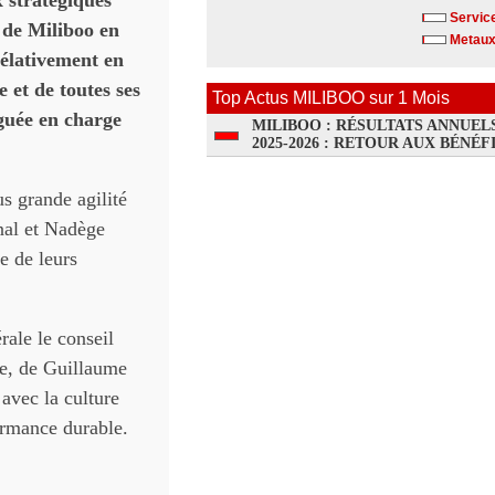
 stratégiques
Service
e de Miliboo en
Metaux
rélativement en
 et de toutes ses
Top Actus MILIBOO sur 1 Mois
guée en charge
MILIBOO : RÉSULTATS ANNUEL
2025-2026 : RETOUR AUX BÉNÉF
s grande agilité
nal et Nadège
e de leurs
rale le conseil
ble, de Guillaume
avec la culture
formance durable.