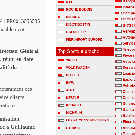
Banqu
U10
Interne
ROCHE BOBOIS
Compag
MILIBOO
Outilla
IN : FR0013053535
DIDOT BOTTIN
Biotec
meublement,
Aerosp
GROUPE EPI
Automo
PIER IMPORT EUROPE
Servic
Teleco
irecteur Général
Top Secteur proche
Pieces
, réuni en date
VALEO
Activit
lité de
Servic
VOLKSWAGEN
Logicie
DIAGEO
Explora
BMW
Petrole
t notamment des
ABEO
Chimie
ice clients
Chimie 
NESTLE
Defen
rations.
RENAULT
Distill
MICHELIN
Habill
anisation
LES NX CONSTRUCTEURS
Electri
ttre à Guillaume
Assur
L'OREAL
Teleco