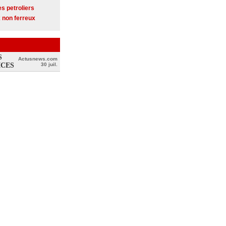
s petroliers
 non ferreux
S
Actusnews.com
ICES
30 juil.