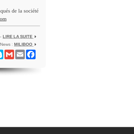
ués de la société
com
 -
LIRE LA SUITE
 News :
MILIBOO
senger
Skype
Gmail
Email
Facebook