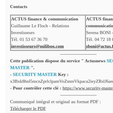
Contacts
ACTUS finance & communication
ACTUS finan
Guillaume Le Floch - Relations
communicati
Investisseurs
Serena BONI -
Tél. 01 53 67 36 70
Tél. 04 72 18 
investisseurs@miliboo.com
sboni@actus.
------------------------
Cette publication dispose du service " Actusnews
SE
MASTER
".
-
SECURITY MASTER
Key :
x3Bxk8hnl5mcnZprlclpamVoZmmVkpaca2ieyZRslJ6an
- Pour contrôler cette clé :
https://www.security-mast
------------------------
Communiqué intégral et original au format PDF :
Télécharger le PDF