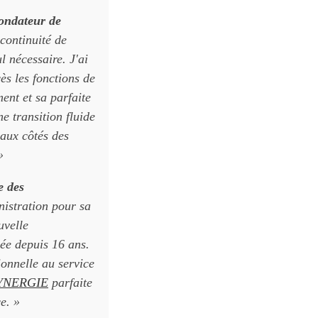
ondateur de
continuité de
 nécessaire. J'ai
ès les fonctions de
nt et sa parfaite
e transition fluide
 aux côtés des
»
e des
nistration pour sa
uvelle
hée depuis 16 ans.
onnelle au service
YNERGIE
parfaite
e. »