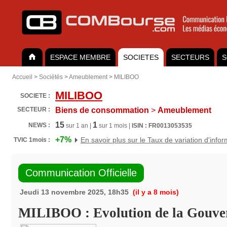
ESPACE MEMBRE
SOCIETES
SECTEURS
S
Accueil
>
Sociétés
>
Ameublement
>
MILIBOO
MILIBOO
SOCIETE :
SECTEUR :
Biens de consommation
>
Ameublement
15
1
NEWS :
sur 1 an |
sur 1 mois |
ISIN : FR0013053535
+7%
En savoir plus sur le Taux de variation d'info
TVIC 1mois :
Communication Officielle
Jeudi 13 novembre 2025, 18h35
(il y a 8 mois)
MILIBOO : Evolution de la Gouve