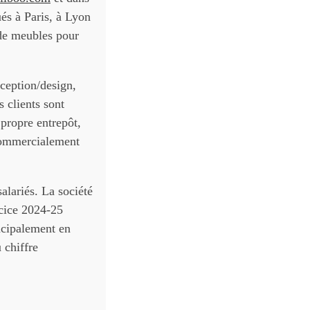
ués à Paris, à Lyon
de meubles pour
nception/design,
s clients sont
 propre entrepôt,
 commercialement
salariés. La société
rcice 2024-25
incipalement en
 chiffre