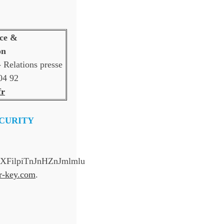
ce &
on
 Relations presse
04 92
fr
CURITY
XFilpiTnJnHZnJmlmlu
er-key.com
.