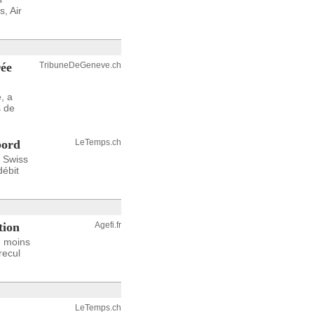
, Air
rée
TribuneDeGeneve.ch
, a
s de
bord
LeTemps.ch
 Swiss
débit
tion
Agefi.fr
e moins
recul
LeTemps.ch