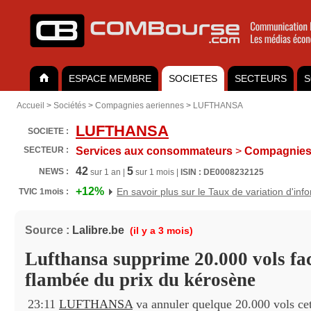
ESPACE MEMBRE
SOCIETES
SECTEURS
S
Accueil
>
Sociétés
>
Compagnies aeriennes
>
LUFTHANSA
LUFTHANSA
SOCIETE :
SECTEUR :
Services aux consommateurs
>
Compagnies 
42
5
NEWS :
sur 1 an |
sur 1 mois |
ISIN : DE0008232125
+12%
En savoir plus sur le Taux de variation d'inf
TVIC 1mois :
Source :
Lalibre.be
(il y a 3 mois)
Lufthansa supprime 20.000 vols fac
flambée du prix du kérosène
23:11
LUFTHANSA
va annuler quelque 20.000 vols cet