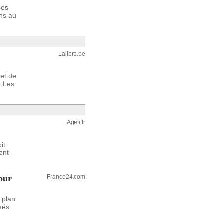
ses
ons au
Lalibre.be
et de
. Les
Agefi.fr
it
ent
our
France24.com
 plan
imés