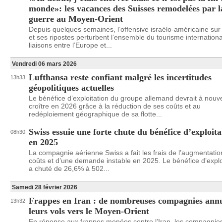
monde»: les vacances des Suisses remodelées par l
guerre au Moyen-Orient
Depuis quelques semaines, l’offensive israélo-américaine sur 
et ses ripostes perturbent l’ensemble du tourisme internationa
liaisons entre l’Europe et...
Vendredi 06 mars 2026
Lufthansa reste confiant malgré les incertitudes
13h33
géopolitiques actuelles
Le bénéfice d’exploitation du groupe allemand devrait à nou
croître en 2026 grâce à la réduction de ses coûts et au
redéploiement géographique de sa flotte...
Swiss essuie une forte chute du bénéfice d’exploita
08h30
en 2025
La compagnie aérienne Swiss a fait les frais de l’augmentati
coûts et d’une demande instable en 2025. Le bénéfice d’explo
a chuté de 26,6% à 502...
Samedi 28 février 2026
Frappes en Iran : de nombreuses compagnies ann
13h32
leurs vols vers le Moyen-Orient
En réponse aux frappes menées contre l’Iran, les compagnie