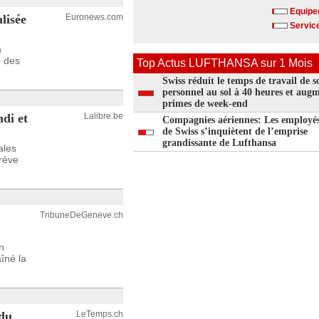
Equipe
lisée
Euronews.com
Service
n
n des
Top Actus LUFTHANSA sur 1 Mois
Swiss réduit le temps de travail de s
personnel au sol à 40 heures et augm
primes de week-end
ndi et
Lalibre.be
Compagnies aériennes: Les employé
de Swiss s’inquiètent de l’emprise
grandissante de Lufthansa
ales
rève
TribuneDeGeneve.ch
n
îné la
 du
LeTemps.ch