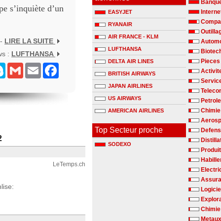
Banqu
pe s’inquiète d’un
Interne
EASYJET
Compag
RYANAIR
Outilla
AIR FRANCE - KLM
 -
LIRE LA SUITE
Automo
LUFTHANSA
Biotec
ws :
LUFTHANSA
Pieces
DELTA AIR LINES
senger
Skype
Gmail
Email
Facebook
Activit
BRITISH AIRWAYS
Servic
JAPAN AIRLINES
Teleco
US AIRWAYS
Petrole
Chimie 
AMERICAN AIRLINES
Aerosp
Top Secteur proche
Defen
2
Distill
SODEXO
Produit
Habill
LeTemps.ch
Electri
Assur
lise:
Logicie
Explora
Chimie
Metaux