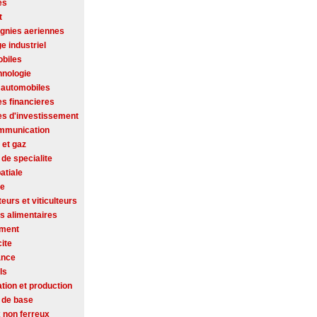
es
t
nies aeriennes
ge industriel
biles
hnologie
 automobiles
es financieres
es d'investissement
mmunication
 et gaz
de specialite
atiale
se
ateurs et viticulteurs
s alimentaires
ement
cite
ance
ls
tion et production
 de base
 non ferreux