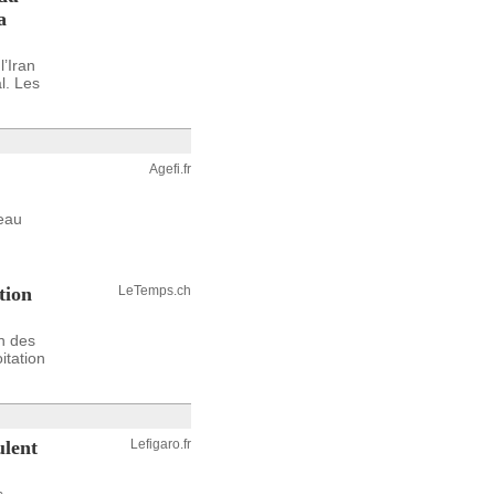
a
l’Iran
l. Les
Agefi.fr
veau
tion
LeTemps.ch
on des
itation
ulent
Lefigaro.fr
s