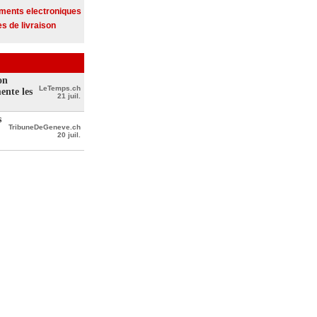
ments electroniques
s de livraison
on
LeTemps.ch
ente les
21 juil.
s
TribuneDeGeneve.ch
20 juil.