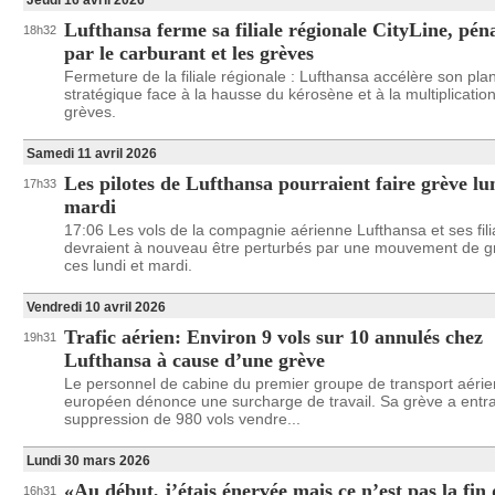
Jeudi 16 avril 2026
Lufthansa ferme sa filiale régionale CityLine, péna
18h32
par le carburant et les grèves
Fermeture de la filiale régionale : Lufthansa accélère son pla
stratégique face à la hausse du kérosène et à la multiplicatio
grèves.
Samedi 11 avril 2026
Les pilotes de Lufthansa pourraient faire grève lu
17h33
mardi
17:06 Les vols de la compagnie aérienne Lufthansa et ses fili
devraient à nouveau être perturbés par une mouvement de g
ces lundi et mardi.
Vendredi 10 avril 2026
Trafic aérien: Environ 9 vols sur 10 annulés chez
19h31
Lufthansa à cause d’une grève
Le personnel de cabine du premier groupe de transport aérie
européen dénonce une surcharge de travail. Sa grève a entra
suppression de 980 vols vendre...
Lundi 30 mars 2026
«Au début, j’étais énervée mais ce n’est pas la fin
16h31