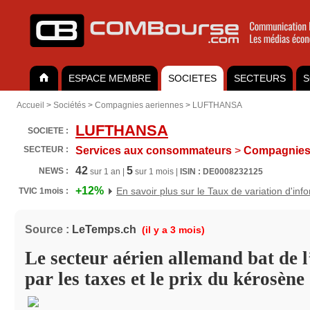
ESPACE MEMBRE
SOCIETES
SECTEURS
S
Accueil
>
Sociétés
>
Compagnies aeriennes
>
LUFTHANSA
LUFTHANSA
SOCIETE :
SECTEUR :
Services aux consommateurs
>
Compagnies 
42
5
NEWS :
sur 1 an |
sur 1 mois |
ISIN : DE0008232125
+12%
En savoir plus sur le Taux de variation d'inf
TVIC 1mois :
Source :
LeTemps.ch
(il y a 3 mois)
Le secteur aérien allemand bat de l’
par les taxes et le prix du kérosène