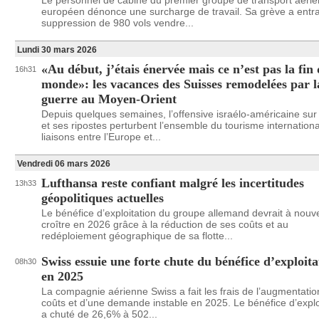
Le personnel de cabine du premier groupe de transport aérie
européen dénonce une surcharge de travail. Sa grève a entra
suppression de 980 vols vendre...
Lundi 30 mars 2026
«Au début, j’étais énervée mais ce n’est pas la fin
16h31
monde»: les vacances des Suisses remodelées par l
guerre au Moyen-Orient
Depuis quelques semaines, l’offensive israélo-américaine sur 
et ses ripostes perturbent l’ensemble du tourisme internationa
liaisons entre l’Europe et...
Vendredi 06 mars 2026
Lufthansa reste confiant malgré les incertitudes
13h33
géopolitiques actuelles
Le bénéfice d’exploitation du groupe allemand devrait à nou
croître en 2026 grâce à la réduction de ses coûts et au
redéploiement géographique de sa flotte...
Swiss essuie une forte chute du bénéfice d’exploita
08h30
en 2025
La compagnie aérienne Swiss a fait les frais de l’augmentati
coûts et d’une demande instable en 2025. Le bénéfice d’explo
a chuté de 26,6% à 502...