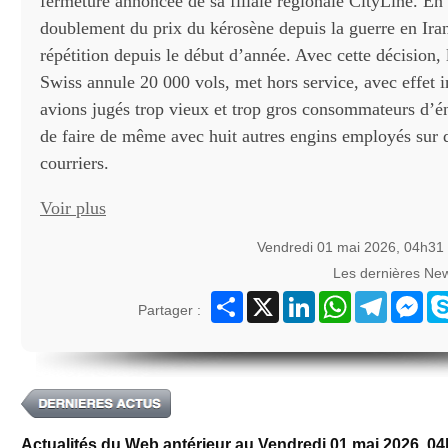
fermeture annoncée de sa filiale régionale CityLine. En 
doublement du prix du kérosène depuis la guerre en Iran,
répétition depuis le début d’année. Avec cette décision,
Swiss annule 20 000 vols, met hors service, avec effet 
avions jugés trop vieux et trop gros consommateurs d’én
de faire de même avec huit autres engins employés sur d
courriers.
Voir plus
Vendredi 01 mai 2026, 04h31
Les dernières Ne
Partager
X
LinkedIn
WhatsApp
Telegram
Mes
Partager :
Actualités du Web antérieur au Vendredi 01 mai 2026, 0