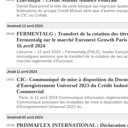
État-major : Crédit Mutuel Alliance Fédérale
04h02
Daniel Baal prend la tete de cette banque qui regroupe quato
federations du groupe Credit Mutuel ainsi que d'autres mar
le CIC ou Cofidis.
Vendredi 12 avril 2024
FERMENTALG : Transfert de la cotation des titr
09h06
Fermentalg sur le marché Euronext Growth Paris e
16 avril 2024
Libourne – 12 avril 2024 – Fermentalg (FALG), leader françai
microalgues annonce que le transfert de la cotation de ses ac
marché réglementé d'Euronext...
Jeudi 11 avril 2024
CIC- Communiqué de mise à disposition du Docu
19h01
d'Enregistrement Universel 2023 du Crédit Industr
Commercial
Paris, le 11 avril 2024 Communiqué information réglementé
Communiqué précisant les modalités de mise à disposition 
d’Enregistrement Universel 2023 du...
Vendredi 05 avril 2024
PRISMAFLEX INTERNATIONAL : Déclaration de
15h06