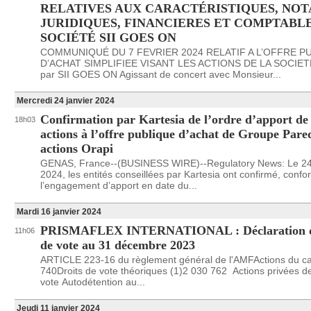
RELATIVES AUX CARACTÉRISTIQUES, NO
JURIDIQUES, FINANCIERES ET COMPTABLE
SOCIÉTÉ SII GOES ON
COMMUNIQUÉ DU 7 FEVRIER 2024 RELATIF A L’OFFRE P
D’ACHAT SIMPLIFIEE VISANT LES ACTIONS DE LA SOCIETE S
par SII GOES ON Agissant de concert avec Monsieur...
Mercredi 24 janvier 2024
Confirmation par Kartesia de l’ordre d’apport de 
18h03
actions à l’offre publique d’achat de Groupe Pared
actions Orapi
GENAS, France--(BUSINESS WIRE)--Regulatory News: Le 24 
2024, les entités conseillées par Kartesia ont confirmé, con
l’engagement d’apport en date du...
Mardi 16 janvier 2024
PRISMAFLEX INTERNATIONAL : Déclaration de
11h06
de vote au 31 décembre 2023
ARTICLE 223-16 du règlement général de l'AMFActions du ca
740Droits de vote théoriques (1)2 030 762 Actions privées de
vote Autodétention au...
Jeudi 11 janvier 2024