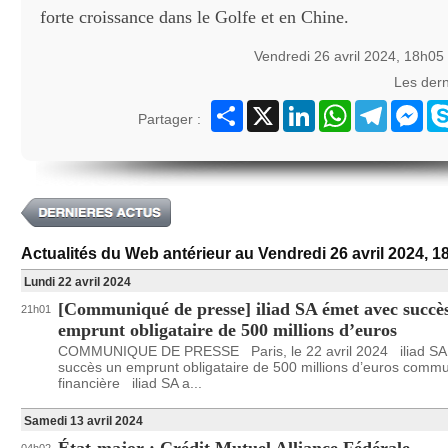
forte croissance dans le Golfe et en Chine.
Vendredi 26 avril 2024, 18h05
Les der
Partager
X
LinkedIn
WhatsApp
Telegram
Mes
Partager :
Actualités du Web antérieur au Vendredi 26 avril 2024, 1
Lundi 22 avril 2024
[Communiqué de presse] iliad SA émet avec succè
21h01
emprunt obligataire de 500 millions d’euros
COMMUNIQUE DE PRESSE Paris, le 22 avril 2024 iliad SA
succès un emprunt obligataire de 500 millions d’euros commu
financière iliad SA a...
Samedi 13 avril 2024