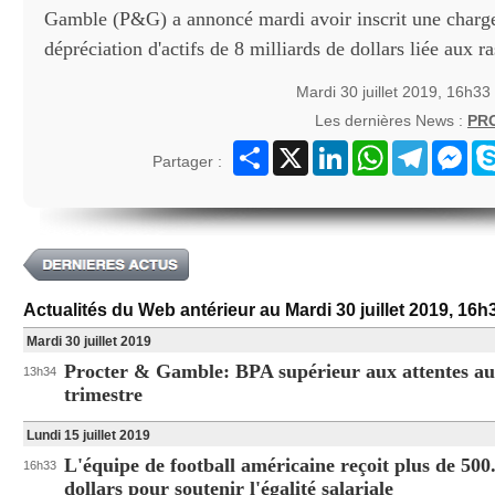
Gamble (P&G) a annoncé mardi avoir inscrit une charg
dépréciation d'actifs de 8 milliards de dollars liée aux ra
Mardi 30 juillet 2019, 16h33
Les dernières News :
PR
Partager
X
LinkedIn
WhatsApp
Telegram
Mes
Partager :
Actualités du Web antérieur au Mardi 30 juillet 2019, 16h
Mardi 30 juillet 2019
Procter & Gamble: BPA supérieur aux attentes au
13h34
trimestre
Lundi 15 juillet 2019
L'équipe de football américaine reçoit plus de 500
16h33
dollars pour soutenir l'égalité salariale