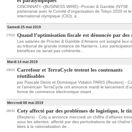
et paralympiques
CINCINNATI--(BUSINESS WIRE)--Procter & Gamble (NYSE : 
partenariat avec le Comité d'organisation de Tokyo 2020 et l
international olympique (CIO), a...
Samedi 25 mai 2019
Quand l’optimisation fiscale est dénoncée par des 
17h32
Les salariés de Procter & Gamble d’Amiens ont assigné leur
au tribunal de grande instance de Nanterre. Leur participatio
bénéfices ne serait pas cohérente...
Mardi 14 mai 2019
Carrefour et TerraCycle testent les contenants
19h31
réutilisables
par Pascale Denis et Dominique Vidalon PARIS (Reuters) - Ca
et l'américain TerraCycle ont annoncé mardi le lancement d'u
forme de commerce électronique visant...
Mercredi 08 mai 2019
Coty affecté par des problèmes de logistique, le tit
16h31
(Reuters) - Coty a annoncé mercredi un chiffre d'affaires trime
sous les attentes, affecté par des perturbations de sa chaîne 
liées à la rationalisation de...