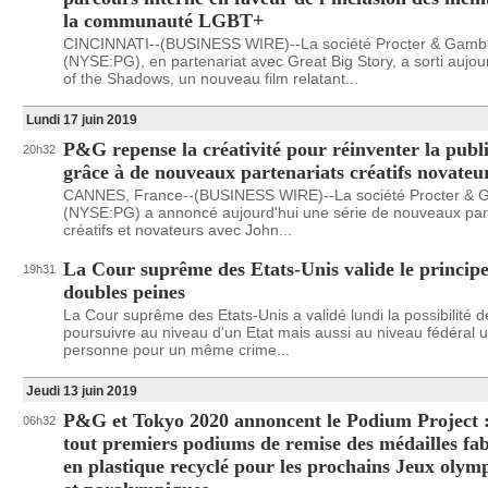
la communauté LGBT+
CINCINNATI--(BUSINESS WIRE)--La société Procter & Gamb
(NYSE:PG), en partenariat avec Great Big Story, a sorti aujou
of the Shadows, un nouveau film relatant...
Lundi 17 juin 2019
P&G repense la créativité pour réinventer la publi
20h32
grâce à de nouveaux partenariats créatifs novateu
CANNES, France--(BUSINESS WIRE)--La société Procter & 
(NYSE:PG) a annoncé aujourd'hui une série de nouveaux par
créatifs et novateurs avec John...
La Cour suprême des Etats-Unis valide le principe
19h31
doubles peines
La Cour suprême des Etats-Unis a validé lundi la possibilité d
poursuivre au niveau d'un Etat mais aussi au niveau fédéra
personne pour un même crime...
Jeudi 13 juin 2019
P&G et Tokyo 2020 annoncent le Podium Project :
06h32
tout premiers podiums de remise des médailles fa
en plastique recyclé pour les prochains Jeux olym