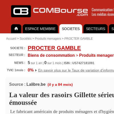
ESPACE MEMBRE
SOCIETES
SECTEURS
S
Accueil
>
Sociétés
>
Produits menagers
>
PROCTER GAMBLE
PROCTER GAMBLE
SOCIETE :
SECTEUR :
Biens de consommation
>
Produits menager
5
0
NEWS :
sur 1 an |
sur 1 mois |
ISIN : US7427181091
0%
En savoir plus sur le Taux de variation d'inform
TVIC 1mois :
Source :
Lalibre.be
(il y a 84 mois)
La valeur des rasoirs Gillette séri
émoussée
Le fabricant américain de produits ménagers et d'hygièn