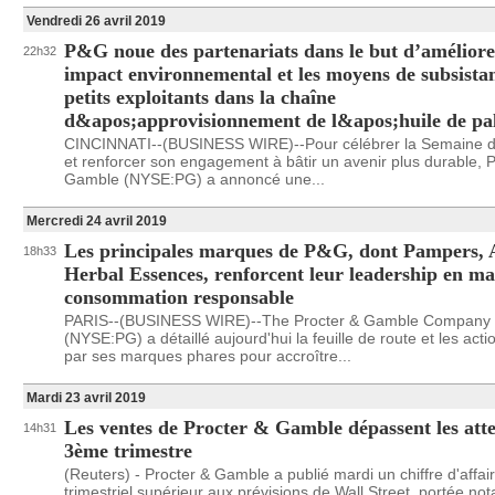
Vendredi 26 avril 2019
P&G noue des partenariats dans le but d’améliore
22h32
impact environnemental et les moyens de subsista
petits exploitants dans la chaîne
d&apos;approvisionnement de l&apos;huile de p
CINCINNATI--(BUSINESS WIRE)--Pour célébrer la Semaine de
et renforcer son engagement à bâtir un avenir plus durable, P
Gamble (NYSE:PG) a annoncé une...
Mercredi 24 avril 2019
Les principales marques de P&G, dont Pampers, A
18h33
Herbal Essences, renforcent leur leadership en ma
consommation responsable
PARIS--(BUSINESS WIRE)--The Procter & Gamble Company
(NYSE:PG) a détaillé aujourd'hui la feuille de route et les acti
par ses marques phares pour accroître...
Mardi 23 avril 2019
Les ventes de Procter & Gamble dépassent les att
14h31
3ème trimestre
(Reuters) - Procter & Gamble a publié mardi un chiffre d'affai
trimestriel supérieur aux prévisions de Wall Street, portée n