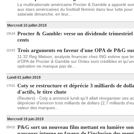
La multinationale américaine Procter & Gamble a apporté son
aux stars américaines du football féminin dans leur lutte pour l
salariale dimanche, en leur...
Mercredi 10 juillet 2019
Procter & Gamble: verse un dividende trimestriel
15h34
cents
Trois arguments en faveur d'une OPA de P&G su
11h33
11:32 Reg Watson, analyste financier chez ING estime que l
d'OPA de Procter & Gamble sur Ontex sont crédibles et qu'une
opération ne manque pas de...
Lundi 01 juillet 2019
Coty se restructure et déprécie 3 milliards de doll
17h31
d'actifs, le titre chute
(Reuters) - Coty a annoncé lundi qu'il allait réorganiser ses act
déprécier d'environ trois milliards de dollars (2,7 milliards d'eu
valeur des marques...
Mercredi 19 juin 2019
P&G sort un nouveau film mettant en lumière son
05h32
parcours interne en faveur de l’inclusion des mem