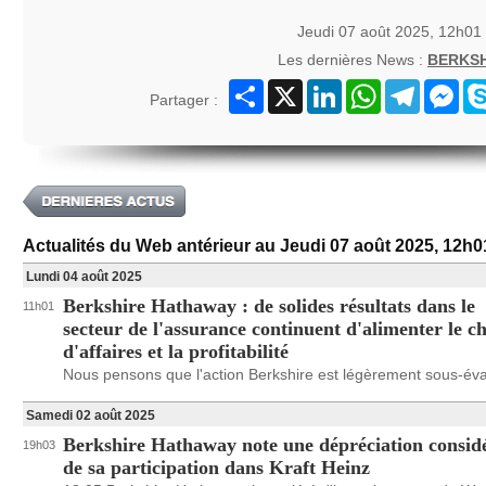
Jeudi 07 août 2025, 12h01
Les dernières News :
BERKS
Partager
X
LinkedIn
WhatsApp
Telegram
Mes
Partager :
Actualités du Web antérieur au Jeudi 07 août 2025, 12h0
Lundi 04 août 2025
Berkshire Hathaway : de solides résultats dans le
11h01
secteur de l'assurance continuent d'alimenter le ch
d'affaires et la profitabilité
Nous pensons que l'action Berkshire est légèrement sous-éva
Samedi 02 août 2025
Berkshire Hathaway note une dépréciation consid
19h03
de sa participation dans Kraft Heinz