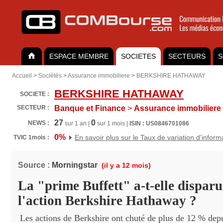
ESPACE MEMBRE
SOCIETES
SECTEURS
S
Accueil
>
Sociétés
>
Assurance immobiliere
>
BERKSHIRE HATHAWAY
BERKSHIRE HATHAWAY
SOCIETE :
SECTEUR :
Banque et Finance
>
Assurance immobiliere
27
0
NEWS :
sur 1 an |
sur 1 mois |
ISIN : US0846701086
0%
En savoir plus sur le Taux de variation d'inform
TVIC 1mois :
Source :
Morningstar
(il y a 12 mois)
La "prime Buffett" a-t-elle dispar
l'action Berkshire Hathaway ?
Les actions de Berkshire ont chuté de plus de 12 % dep