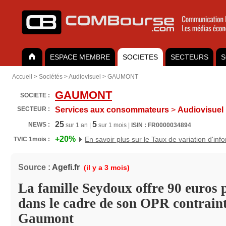
ESPACE MEMBRE
SOCIETES
SECTEURS
S
Accueil
>
Sociétés
>
Audiovisuel
>
GAUMONT
GAUMONT
SOCIETE :
SECTEUR :
Services aux consommateurs
>
Audiovisuel
25
5
NEWS :
sur 1 an |
sur 1 mois |
ISIN : FR0000034894
+20%
En savoir plus sur le Taux de variation d'inf
TVIC 1mois :
Source :
Agefi.fr
(il y a 3 mois)
La famille Seydoux offre 90 euros 
dans le cadre de son OPR contraint
Gaumont