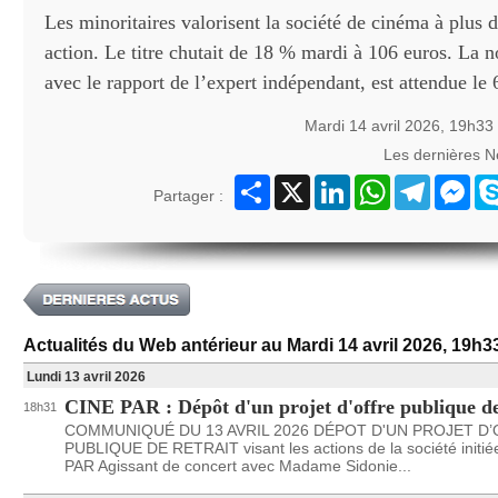
Les minoritaires valorisent la société de cinéma à plus 
action. Le titre chutait de 18 % mardi à 106 euros. La n
avec le rapport de l’expert indépendant, est attendue le 
Mardi 14 avril 2026, 19h33
Les dernières 
Partager
X
LinkedIn
WhatsApp
Telegram
Mes
Partager :
Actualités du Web antérieur au Mardi 14 avril 2026, 19h3
Lundi 13 avril 2026
CINE PAR : Dépôt d'un projet d'offre publique de
18h31
COMMUNIQUÉ DU 13 AVRIL 2026 DÉPOT D'UN PROJET D
PUBLIQUE DE RETRAIT visant les actions de la société initié
PAR Agissant de concert avec Madame Sidonie...