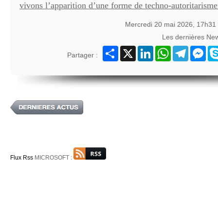
vivons l’apparition d’une forme de techno-autoritarism
Mercredi 20 mai 2026, 17h31
Les dernières Ne
Partager
X
LinkedIn
WhatsApp
Telegram
Mes
Partager :
Flux Rss
MICROSOFT :