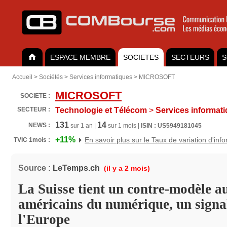
ESPACE MEMBRE
SOCIETES
SECTEURS
S
Accueil
>
Sociétés
>
Services informatiques
>
MICROSOFT
MICROSOFT
SOCIETE :
SECTEUR :
Technologie et Télécom
>
Services informat
131
14
NEWS :
sur 1 an |
sur 1 mois |
ISIN : US5949181045
+11%
En savoir plus sur le Taux de variation d'inf
TVIC 1mois :
Source :
LeTemps.ch
(il y a 2 mois)
La Suisse tient un contre-modèle a
américains du numérique, un signa
l'Europe