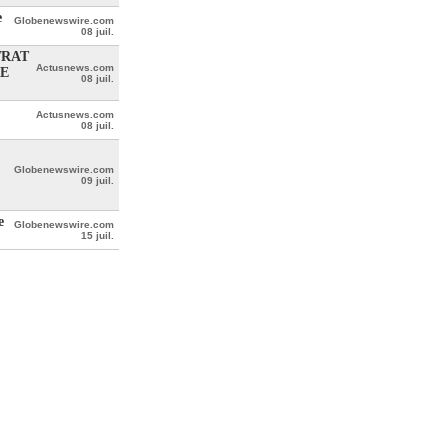
e
Globenewswire.com
08 juil.
TRAT
Actusnews.com
RE
08 juil.
Actusnews.com
08 juil.
Globenewswire.com
09 juil.
e
Globenewswire.com
15 juil.