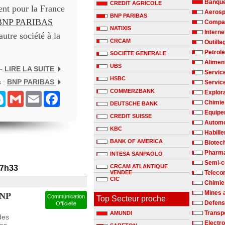
Banqu
CREDIT AGRICOLE
t pour la France
Aerosp
BNP PARIBAS
BNP PARIBAS
Compag
NATIXIS
Interne
autre société à la
CRCAM
Outilla
Petrole
SOCIETE GENERALE
Alimen
UBS
 -
LIRE LA SUITE
Servic
HSBC
s :
BNP PARIBAS
Servic
COMMERZBANK
Explora
senger
Skype
Gmail
Email
Facebook
Chimie 
DEUTSCHE BANK
Equipe
CREDIT SUISSE
Automo
KBC
Habill
BANK OF AMERICA
Biotec
Pharm
INTESA SANPAOLO
Semi-c
CRCAM ATLANTIQUE
07h33
VENDEE
Teleco
CIC
Chimie
Mines 
BNP
Communication
Top Secteur proche
Defen
Officielle
Transp
AMUNDI
des
Electr