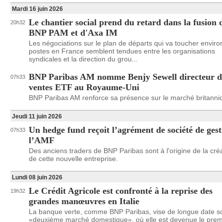
Mardi 16 juin 2026
Le chantier social prend du retard dans la fusion 
20h32
BNP PAM et d'Axa IM
Les négociations sur le plan de départs qui va toucher envir
postes en France semblent tendues entre les organisations
syndicales et la direction du grou...
BNP Paribas AM nomme Benjy Sewell directeur d
07h33
ventes ETF au Royaume-Uni
BNP Paribas AM renforce sa présence sur le marché britanni
Jeudi 11 juin 2026
Un hedge fund reçoit l’agrément de société de gest
07h33
l’AMF
Des anciens traders de BNP Paribas sont à l'origine de la cré
de cette nouvelle entreprise.
Lundi 08 juin 2026
Le Crédit Agricole est confronté à la reprise des
19h32
grandes manœuvres en Italie
La banque verte, comme BNP Paribas, vise de longue date s
«deuxième marché domestique», où elle est devenue le prem