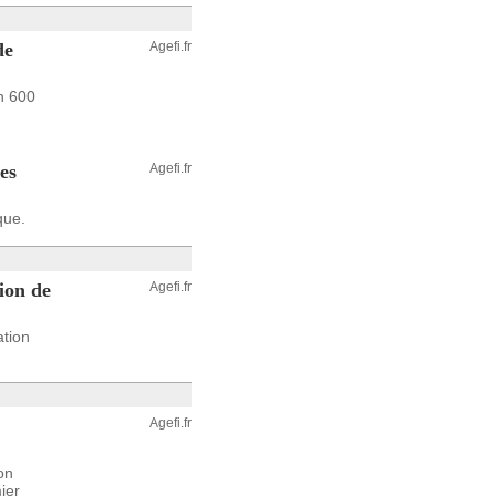
de
Agefi.fr
on 600
es
Agefi.fr
que.
ion de
Agefi.fr
ation
Agefi.fr
on
ier