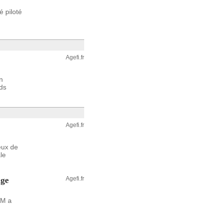
 piloté
Agefi.fr
n
ds
Agefi.fr
eux de
le
lge
Agefi.fr
AM a