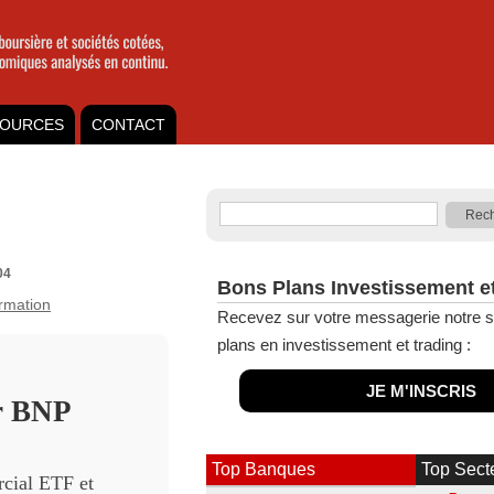
OURCES
CONTACT
04
Bons Plans Investissement e
ormation
Recevez sur votre messagerie notre s
plans en investissement et trading :
JE M'INSCRIS
er BNP
Top Banques
Top Sect
cial ETF et