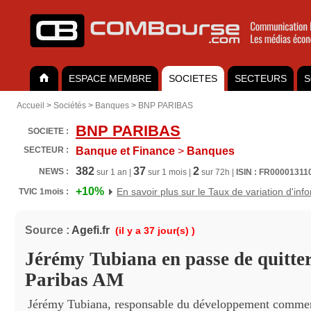
ESPACE MEMBRE
SOCIETES
SECTEURS
S
Accueil
>
Sociétés
>
Banques
>
BNP PARIBAS
BNP PARIBAS
SOCIETE :
SECTEUR :
Banque et Finance
>
Banques
382
37
2
NEWS :
sur 1 an |
sur 1 mois |
sur 72h |
ISIN : FR00001311
+10%
En savoir plus sur le Taux de variation d'inf
TVIC 1mois :
Source :
Agefi.fr
(il y a 37 jour(s) )
Jérémy Tubiana en passe de quitt
Paribas AM
Jérémy Tubiana, responsable du développement commer