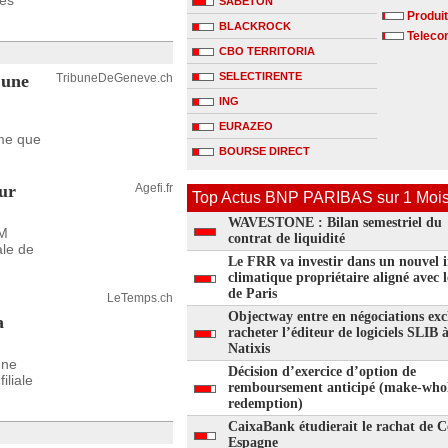
des
SABETON
Produit
BLACKROCK
Telecom
CBO TERRITORIA
SELECTIRENTE
 une
TribuneDeGeneve.ch
ING
EURAZEO
ime que
BOURSE DIRECT
our
Agefi.fr
Top Actus BNP PARIBAS sur 1 Moi
WAVESTONE : Bilan semestriel du
AM
contrat de liquidité
ale de
Le FRR va investir dans un nouvel i
climatique propriétaire aligné avec 
de Paris
LeTemps.ch
Objectway entre en négociations exc
a
racheter l’éditeur de logiciels SLIB 
Natixis
mne
Décision d’exercice d’option de
iliale
remboursement anticipé (make-who
redemption)
CaixaBank étudierait le rachat de C
Espagne