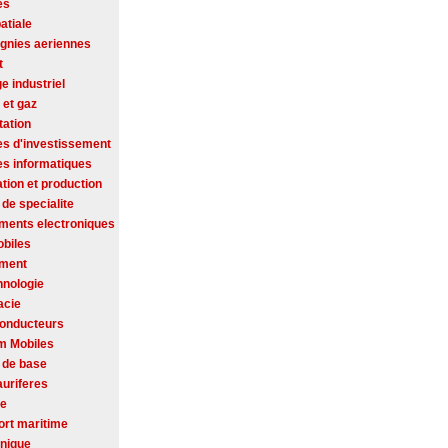
es
atiale
nies aeriennes
t
ge industriel
 et gaz
tation
es d'investissement
es informatiques
tion et production
de specialite
ments electroniques
biles
ement
hnologie
acie
onducteurs
m Mobiles
 de base
auriferes
se
ort maritime
onique