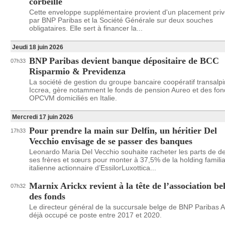
corbeille
Cette enveloppe supplémentaire provient d'un placement privé
par BNP Paribas et la Société Générale sur deux souches
obligataires. Elle sert à financer la...
Jeudi 18 juin 2026
BNP Paribas devient banque dépositaire de BCC
07h33
Risparmio & Previdenza
La société de gestion du groupe bancaire coopératif transalpi
Iccrea, gère notamment le fonds de pension Aureo et des fon
OPCVM domiciliés en Italie.
Mercredi 17 juin 2026
Pour prendre la main sur Delfin, un héritier Del
17h33
Vecchio envisage de se passer des banques
Leonardo Maria Del Vecchio souhaite racheter les parts de d
ses frères et sœurs pour monter à 37,5% de la holding familia
italienne actionnaire d’EssilorLuxottica...
Marnix Arickx revient à la tête de l’association be
07h32
des fonds
Le directeur général de la succursale belge de BNP Paribas 
déjà occupé ce poste entre 2017 et 2020.