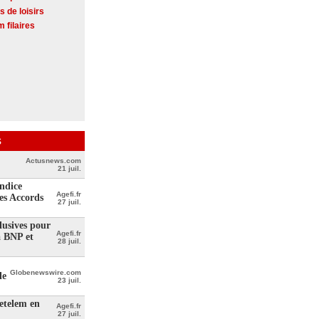
s de loisirs
 filaires
s
Actusnews.com
21 juil.
ndice
Agefi.fr
les Accords
27 juil.
lusives pour
Agefi.fr
à BNP et
28 juil.
Globenewswire.com
le
23 juil.
etelem en
Agefi.fr
27 juil.