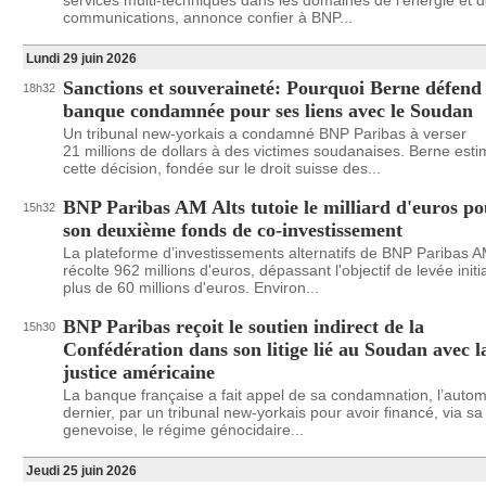
services multi-techniques dans les domaines de l’énergie et 
communications, annonce confier à BNP...
Lundi 29 juin 2026
Sanctions et souveraineté: Pourquoi Berne défend
18h32
banque condamnée pour ses liens avec le Soudan
Un tribunal new-yorkais a condamné BNP Paribas à verser
21 millions de dollars à des victimes soudanaises. Berne est
cette décision, fondée sur le droit suisse des...
BNP Paribas AM Alts tutoie le milliard d'euros p
15h32
son deuxième fonds de co-investissement
La plateforme d’investissements alternatifs de BNP Paribas 
récolte 962 millions d'euros, dépassant l'objectif de levée initi
plus de 60 millions d'euros. Environ...
BNP Paribas reçoit le soutien indirect de la
15h30
Confédération dans son litige lié au Soudan avec l
justice américaine
La banque française a fait appel de sa condamnation, l’auto
dernier, par un tribunal new-yorkais pour avoir financé, via sa f
genevoise, le régime génocidaire...
Jeudi 25 juin 2026