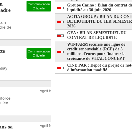
on
Communication
Groupe Casino : Bilan du contrat d
Officielle
cadre
liquidité au 30 juin 2026
ACTIA GROUP : BILAN DU CON
DE LIQUIDITE DU 1ER SEMEST
 son
2026
adre de
GEA : BILAN SEMESTRIEL DU
CONTRAT DE LIQUIDITE
WINFARM sécurise une ligne de
crédit renouvelable (RCF) de 5
te
Communication
millions d'euros pour financer la
Officielle
croissance de VITAL CONCEPT
CINE PAR : Dépôt du projet de not
msay
d'information modifié
Agefi.fr
nforce
qu’en
ans sa
Agefi.fr