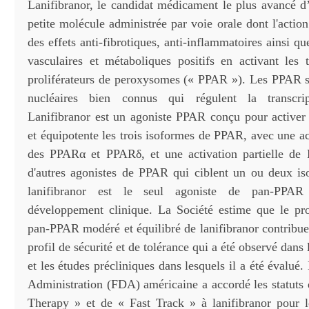
Lanifibranor, le candidat médicament le plus avancé d’
petite molécule administrée par voie orale dont l'action
des effets anti-fibrotiques, anti-inflammatoires ainsi 
vasculaires et métaboliques positifs en activant les 
proliférateurs de peroxysomes (« PPAR »). Les PPAR s
nucléaires bien connus qui régulent la transcri
Lanifibranor est un agoniste PPAR conçu pour active
et équipotente les trois isoformes de PPAR, avec une ac
des PPARα et PPARδ, et une activation partielle de 
d'autres agonistes de PPAR qui ciblent un ou deux i
lanifibranor est le seul agoniste de pan-PPAR
développement clinique. La Société estime que le pr
pan-PPAR modéré et équilibré de lanifibranor contribu
profil de sécurité et de tolérance qui a été observé dans 
et les études précliniques dans lesquels il a été évalu
Administration (FDA) américaine a accordé les statuts
Therapy » et de « Fast Track » à lanifibranor pour l