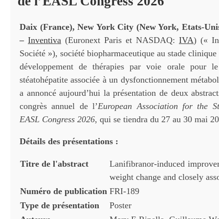
de l’EASL Congress 2026
Daix (France), New York City (New York, Etats-Unis
–
Inventiva
(Euronext Paris et NASDAQ:
IVA
) (« I
Société »), société biopharmaceutique au stade clinique 
développement de thérapies par voie orale pour le
stéatohépatite associée à un dysfonctionnement métab
a annoncé aujourd’hui la présentation de deux abstract
congrès annuel de l’
European Association for the S
EASL Congress 2026
, qui se tiendra du 27 au 30 mai 2
D
é
tails des pr
é
sentations :
Titre de l'abstract
Lanifibranor-induced improve
weight change and closely asso
Numéro de publication
FRI-189
Type de
pr
é
sentation
Poster