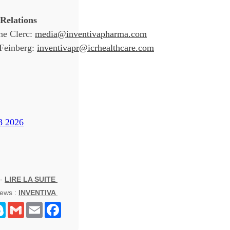
Relations
ne Clerc:
media@inventivapharma.com
 Feinberg:
inventivapr@icrhealthcare.com
3 2026
 -
LIRE LA SUITE
News :
INVENTIVA
senger
Skype
Gmail
Email
Facebook