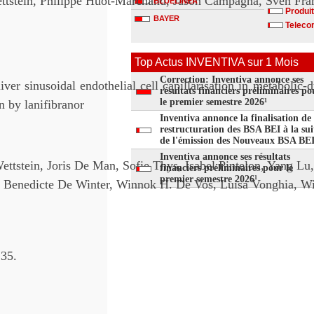
ttstein, Philippe Huot-Marchand, Jason Campagna, Sven Fr
BLUELINEA
Produit
BAYER
Telecom
Top Actus INVENTIVA sur 1 Mois
Correction: Inventiva annonce ses
iver sinusoidal endothelial cell capillarisation in metabolic-d
résultats financiers préliminaires po
le premier semestre 2026¹
n by lanifibranor
Inventiva annonce la finalisation de 
restructuration des BSA BEI à la sui
de l'émission des Nouveaux BSA BE
Inventiva annonce ses résultats
ttstein, Joris De Man, Sofie Thys, Isabel Pintelon, Yang Lu
financiers préliminaires pour le
premier semestre 2026¹
f, Benedicte De Winter, Winnok H. De Vos, Luisa Vonghia, W
 35.