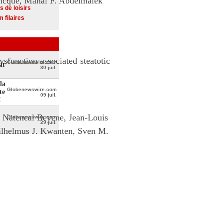
ancque, Manal F. Abdelmalek
s de loisirs
 filaires
ysfunction associated steatotic
Globenewswire.com
ur
30 juil.
la
Globenewswire.com
te
09 juil.
I
, Nateneal Beyene, Jean-Louis
Globenewswire.com
29 juil.
ilhelmus J. Kwanten, Sven M.