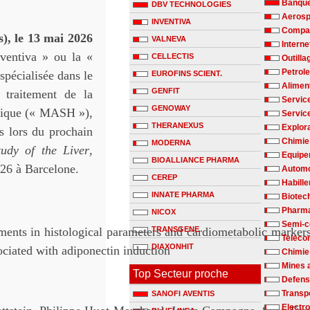
Banqu
DBV TECHNOLOGIES
Aerosp
INVENTIVA
Compag
), le 13 mai 2026
VALNEVA
Interne
nventiva » ou la «
CELLECTIS
Outilla
Petrole
spécialisée dans le
EUROFINS SCIENT.
Alimen
GENFIT
 traitement de la
Servic
GENOWAY
olique (« MASH »),
Servic
THERANEXUS
Explora
s lors du prochain
Chimie 
MODERNA
tudy of the Liver
,
Equipe
BIOALLIANCE PHARMA
026 à Barcelone.
Automo
CEREP
Habill
INNATE PHARMA
Biotec
Pharm
NICOX
Semi-c
ments in histological parameters and cardiometabolic marke
TRANSGENE
Teleco
DIAXONHIT
ciated with adiponectin induction
Chimie
Mines 
Top Secteur proche
Defen
Transp
SANOFI AVENTIS
Electr