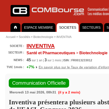
ESPACE MEMBRE
SOCIETES
SECTEURS
S
Accueil
>
Sociétés
>
Biotechnologie
>
INVENTIVA
INVENTIVA
SOCIETE :
SECTEUR :
Santé et Pharmaceutiques
>
Biotechnologie
45
3
NEWS :
sur 1 an |
sur 1 mois |
ISIN : FR0013233012
+7%
En savoir plus sur le Taux de variation d'info
TVIC 1mois :
Communication Officielle
Mercredi 13 mai 2026, 08h31
(il y a 2 mois)
Inventiva présentera plusieurs abst