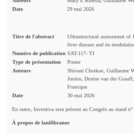
Auteurs
Mary E Rinella, Guillaume We
Date
29 mai 2026
Titre de l'abstract
Ultrastructural assessment of l
liver disease and its modulatio
Numéro de publication
SAT-117- YI
Type de
pr
é
sentation
Poster
Auteurs
Shivani Chotkoe, Guillaume We
Junien, Denise van der Graaf
Francque
Date
30 mai 2026
En outre, Inventiva sera présent au Congrès au stand n°
À propos de lanifibranor