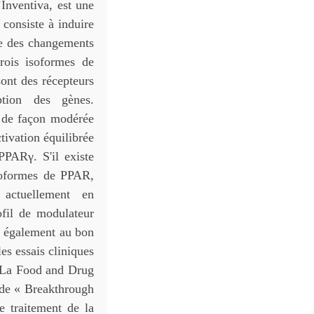
Inventiva, est une
 consiste à induire
que des changements
trois isoformes de
ont des récepteurs
ption des gènes.
r de façon modérée
tivation équilibrée
PPARγ. S'il existe
soformes de PPAR,
 actuellement en
ofil de modulateur
e également au bon
les essais cliniques
é. La Food and Drug
 de « Breakthrough
e traitement de la