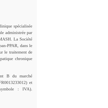
linique spécialisée
le administrée par
la MASH. La Société
e pan-PPAR, dans le
r le traitement de
épatique chronique
ment B du marché
 FR0013233012) et
symbole : IVA).