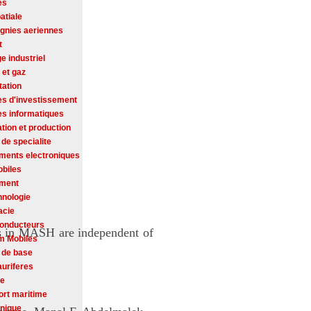
es
atiale
nies aeriennes
t
ge industriel
 et gaz
tation
es d'investissement
es informatiques
tion et production
de specialite
ments electroniques
biles
ement
hnologie
acie
onducteurs
rs in MASH are independent of
m Mobiles
 de base
auriferes
se
ort maritime
onique