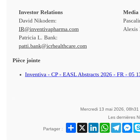
Investor Relations
Media 
David Nikodem:
Pascali
IR@inventivapharma.com
Alexis
Patricia L. Bank:
patti.bank@icrhealthcare.com
Pièce jointe
Inventiva - CP - EASL Abstracts 2026 - FR - 05 1
Mercredi 13 mai 2026, 08h31
Les dernières 
Partager
X
LinkedIn
WhatsApp
Telegram
Mes
Partager :