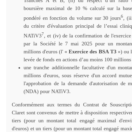
Tranches A et B, (ii) du respect d’un ratio de
boursière maximal de 10 % calculé sur la ba
6
pondéré en fonction du volume sur 30 jours
, (i
du critère d'évaluation principal de l’essai clin
7
NATiV3
, et (iv) de la confirmation de l'exerci
par la Société le 7 mai 2025 pour un montan
millions d'euros (l' «
Exercice des BSA T3
») ou 
levée de fonds en actions d’au moins 100 millions 
une tranche additionnelle facultative d'un mon
millions d'euros, sous réserve d'un accord mutue
l'approbation de la demande d'autorisation de 
(NDA) pour NATiV3.
Conformément aux termes du Contrat de Souscripti
Claret sont convenus de mettre à disposition respectiv
tiers (pour un montant total engagé maximal d'envi
d'euros) et un tiers (pour un montant total engagé max