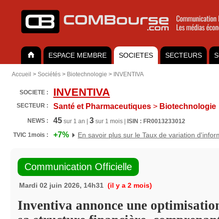
ESPACE MEMBRE
SOCIETES
SECTEURS
S
Accueil
>
Sociétés
>
Biotechnologie
>
INVENTIVA
INVENTIVA
SOCIETE :
SECTEUR :
Santé et Pharmaceutiques
>
Biotechnologie
45
3
NEWS :
sur 1 an |
sur 1 mois |
ISIN : FR0013233012
+7%
En savoir plus sur le Taux de variation d'info
TVIC 1mois :
Communication Officielle
Mardi 02 juin 2026, 14h31
(il y a 2 mois)
Inventiva annonce une optimisation