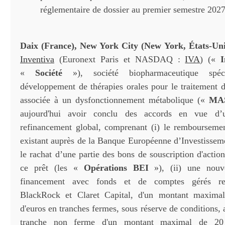
réglementaire de dossier au premier semestre 202
Daix (France), New York City (New York, États-Unis
Inventiva
(Euronext Paris et NASDAQ :
IVA
) («
«
Société
»), société biopharmaceutique spé
développement de thérapies orales pour le traitement d
associée à un dysfonctionnement métabolique («
MA
aujourd'hui avoir conclu des accords en vue d’
refinancement global, comprenant (i) le remboursemen
existant auprès de la Banque Européenne d’Investissem
le rachat d’une partie des bons de souscription d'actio
ce prêt (les «
Opérations BEI
»), (ii) une nouve
financement avec fonds et de comptes gérés re
BlackRock et Claret Capital, d'un montant maxima
d'euros en tranches fermes, sous réserve de conditions, 
tranche non ferme d'un montant maximal de 20 