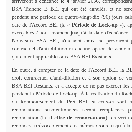
arriveront à échéance le 4 janvier 2036, correspondant
BSA Tranche B BEI qui ont été annulés, et ne sero
pendant une période de quatre-vingt-dix (90) jours cal
date de l'Accord BEI (la «
Période de Lock-up
»), ap
exerçables à tout moment jusqu’à la date d'échéance.
Nouveaux BSA BEI, s'ils sont émis, ne prévoiront
contractuel d'anti-dilution ni aucune option de vente a
qui étaient applicables aux BSA BEI Existants.
En outre, à compter de la date de l'Accord BEI, la B
droit contractuel d'anti-dilution et à son option de v
BSA BEI Restants, et a accepté de ne pas exercer le
pendant la Période de Lock-up. À la réalisation du Rac
du Remboursement du Prêt BEI, si ceux-ci sont m
renonciations susmentionnées seront remplacées p
renonciation (la «
Lettre de renonciation
»), en vertu 
renoncera irrévocablement aux mêmes droits jusqu’à la 