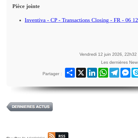
Pièce jointe
Inventiva - CP - Transactions Closing - FR - 06 1
Vendredi 12 juin 2026, 22h32
Les dernières New
Partager
X
LinkedIn
WhatsApp
Telegram
Mes
Partager :