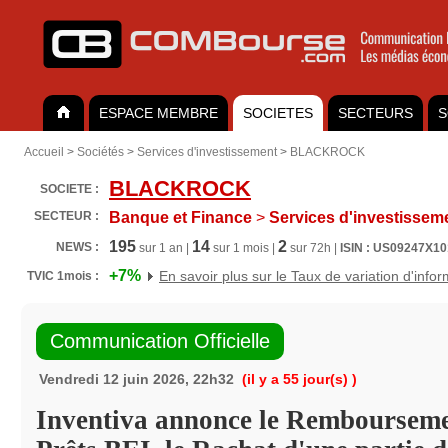
ESPACE MEMBRE
SOCIETES
SECTEURS
S
Accueil
>
Sociétés
>
Services d'investissement
>
BLACKROCK
BLACKROCK
SOCIETE :
SECTEUR :
Banque et Finance
>
Services d'investissem
195
14
2
NEWS :
sur 1 an |
sur 1 mois |
sur 72h |
ISIN : US09247X1
+7%
En savoir plus sur le Taux de variation d'info
TVIC 1mois :
Communication Officielle
Vendredi 12 juin 2026, 22h32
(il y a 55 jour(s) )
Inventiva annonce le Rembourseme