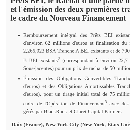
Prêts BEI, le Rachat d'une partie
et l'émission des deux premières t
le cadre du Nouveau Financement
Remboursement intégral des Prêts BEI existan
d'environ 62 millions d'euros et finalisation du 
2,266,023 BSA Tranche A BEI existants et de 70
2
B BEI existants
(correspondant à environ 22,7 
Sous-jacentes) pour un prix de rachat de 50 millio
Émission des Obligations Convertibles Tranc
d'euros) et des Obligations Amortissables Tran
d'euros), pour un tirage initial total de 75 milli
3
cadre de l'Opération de Financement
avec des 
gérés par BlackRock et Claret Capital Partners
Daix (France),
New York City (New York, États-Unis)