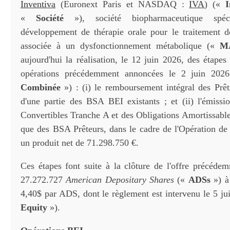
Inventiva
(Euronext Paris et NASDAQ :
IVA
) («
«
Société
»), société biopharmaceutique spé
développement de thérapie orale pour le traitement de
associée à un dysfonctionnement métabolique («
M
aujourd'hui la réalisation, le 12 juin 2026, des étapes
opérations précédemment annoncées le 2 juin 202
Combinée
») : (i) le remboursement intégral des Prêt
d'une partie des BSA BEI existants ; et (ii) l'émissi
Convertibles Tranche A et des Obligations Amortissable
que des BSA Prêteurs, dans le cadre de l'Opération d
un produit net de 71.298.750 €.
Ces étapes font suite à la clôture de l'offre précéd
27.272.727
American Depositary Shares
(«
ADSs
») à 
4,40$ par ADS, dont le règlement est intervenu le 5 ju
Equity
»).