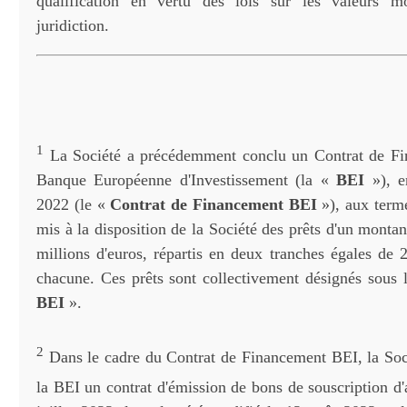
qualification en vertu des lois sur les valeurs mo
juridiction.
1
La Société a précédemment conclu un Contrat de Fi
Banque Européenne d'Investissement (la «
BEI
»), 
2022 (le «
Contrat de Financement BEI
»), aux term
mis à la disposition de la Société des prêts d'un mont
millions d'euros, répartis en deux tranches égales de 
chacune. Ces prêts sont collectivement désignés sous
BEI
».
2
Dans le cadre du Contrat de Financement BEI, la Soc
la BEI un contrat d'émission de bons de souscription d'