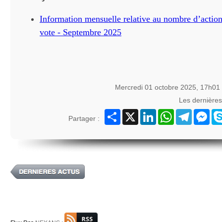
Information mensuelle relative au nombre d’actions
vote - Septembre 2025
Mercredi 01 octobre 2025, 17h01
Les dernière
Partager
X
LinkedIn
WhatsApp
Telegram
Mes
Partager :