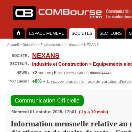
ESPACE MEMBRE
SOCIETES
SECTEURS
S
Accueil
>
Sociétés
>
Equipements electriques
>
NEXANS
NEXANS
SOCIETE :
SECTEUR :
Industrie et Construction
>
Equipements elec
72
6
NEWS :
sur 1 an |
sur 1 mois |
ISIN : FR0000044448
+8%
En savoir plus sur le Taux de variation d'info
TVIC 1mois :
Communication Officielle
Mercredi 01 octobre 2025, 17h01
(il y a 10 mois)
Information mensuelle relative au