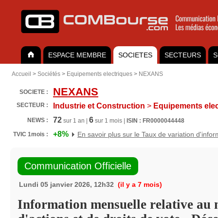
ESPACE MEMBRE
SOCIETES
SECTEURS
S
Accueil
>
Sociétés
>
Equipements electriques
>
NEXANS
NEXANS
SOCIETE :
SECTEUR :
Industrie et Construction
>
Equipements elec
72
6
NEWS :
sur 1 an |
sur 1 mois |
ISIN : FR0000044448
+8%
En savoir plus sur le Taux de variation d'info
TVIC 1mois :
Communication Officielle
Lundi 05 janvier 2026, 12h32
(il y a 7 mois)
Information mensuelle relative au