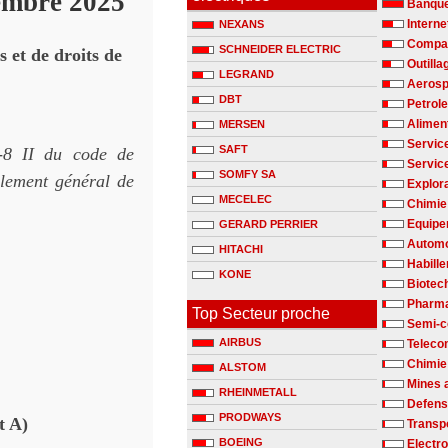
cembre 2025
Banqu
Interne
NEXANS
Compag
SCHNEIDER ELECTRIC
 et de droits de
Outilla
LEGRAND
Aerosp
DBT
Petrole
Alimen
MERSEN
Servic
SAFT
3-8 II du code de
Servic
SOMFY SA
glement général de
Explora
MECELEC
Chimie 
Equipe
GERARD PERRIER
Automo
HITACHI
Habill
KONE
Biotec
Pharm
Top Secteur proche
Semi-c
AIRBUS
Teleco
Chimie
ALSTOM
Mines 
RHEINMETALL
Defen
PRODWAYS
t A)
Transp
BOEING
Electr