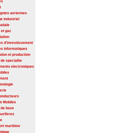
es
t
nies aeriennes
ge industriel
atiale
 et gaz
tation
es d'investissement
es informatiques
tion et production
de specialite
ments electroniques
biles
ement
hnologie
acie
onducteurs
m Mobiles
 de base
auriferes
se
ort maritime
onique