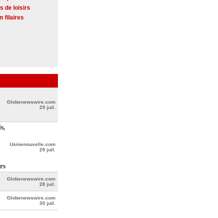
s de loisirs
 filaires
Globenewswire.com
29 juil.
s,
Usinenouvelle.com
29 juil.
rs
l
Globenewswire.com
28 juil.
Globenewswire.com
30 juil.