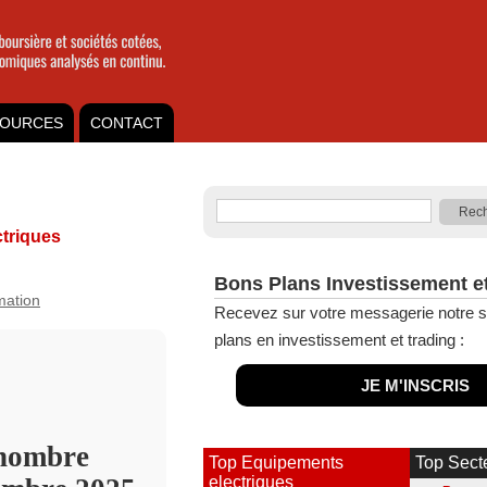
OURCES
CONTACT
triques
Bons Plans Investissement e
rmation
Recevez sur votre messagerie notre s
plans en investissement et trading :
JE M'INSCRIS
 nombre
Top Equipements
Top Sect
electriques