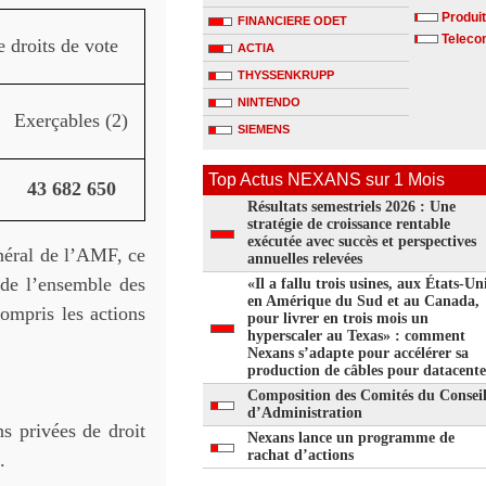
Produit
FINANCIERE ODET
Telecom
 droits de vote
ACTIA
THYSSENKRUPP
NINTENDO
Exerçables (2)
SIEMENS
Top Actus NEXANS sur 1 Mois
43 682 650
Résultats semestriels 2026 : Une
stratégie de croissance rentable
exécutée avec succès et perspectives
néral de l’AMF, ce
annuelles relevées
 de l’ensemble des
«Il a fallu trois usines, aux États-Uni
en Amérique du Sud et au Canada,
compris les actions
pour livrer en trois mois un
hyperscaler au Texas» : comment
Nexans s’adapte pour accélérer sa
production de câbles pour datacente
Composition des Comités du Consei
d’Administration
s privées de droit
Nexans lance un programme de
rachat d’actions
.