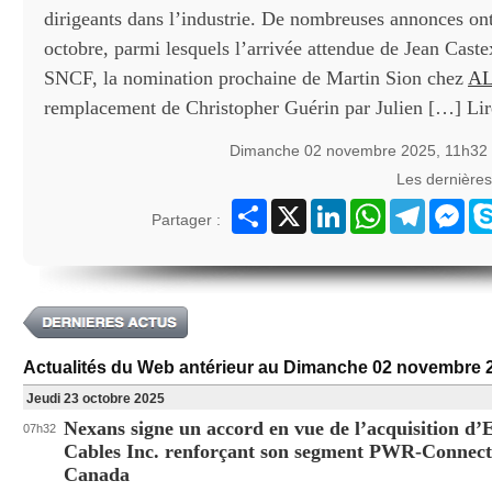
dirigeants dans l’industrie. De nombreuses annonces ont 
octobre, parmi lesquels l’arrivée attendue de Jean Castex
SNCF, la nomination prochaine de Martin Sion chez
A
remplacement de Christopher Guérin par Julien […] Lire 
Dimanche 02 novembre 2025, 11h32
Les dernière
Partager
X
LinkedIn
WhatsApp
Telegram
Mes
Partager :
Actualités du Web antérieur au Dimanche 02 novembre 
Jeudi 23 octobre 2025
Nexans signe un accord en vue de l’acquisition d’
07h32
Cables Inc. renforçant son segment PWR-Connect
Canada