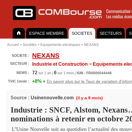
ESPACE MEMBRE
SOCIETES
SECTEURS
S
Accueil
>
Sociétés
>
Equipements electriques
>
NEXANS
NEXANS
SOCIETE :
SECTEUR :
Industrie et Construction
>
Equipements elec
72
6
NEWS :
sur 1 an |
sur 1 mois |
ISIN : FR0000044448
+8%
En savoir plus sur le Taux de variation d'info
TVIC 1mois :
Source :
Usinenouvelle.com
(il y a 9 mois)
Industrie : SNCF, Alstom, Nexans
nominations à retenir en octobre 2
L’Usine Nouvelle suit au quotidien l’actualité des mou