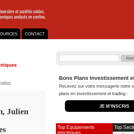
OURCES
CONTACT
triques
Bons Plans Investissement e
rmation
Recevez sur votre messagerie notre s
plans en investissement et trading :
JE M'INSCRIS
m, Julien
Top Equipements
Top Sect
es
electriques