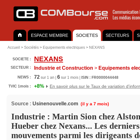
ESPACE MEMBRE
SOCIETES
SECTEURS
S
Accueil
>
Sociétés
>
Equipements electriques
>
NEXANS
NEXANS
SOCIETE :
SECTEUR :
Industrie et Construction
>
Equipements elec
72
6
NEWS :
sur 1 an |
sur 1 mois |
ISIN : FR0000044448
+8%
En savoir plus sur le Taux de variation d'info
TVIC 1mois :
Source :
Usinenouvelle.com
(il y a 7 mois)
Industrie : Martin Sion chez Alsto
Hueber chez Nexans... Les derniers
mouvements parmi les dirigeants d