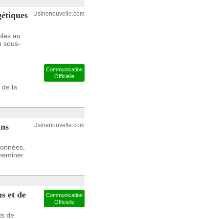
gétiques
Usinenouvelle.com
bles au
n sous-
Communication
Officielle
 de la
ans
Usinenouvelle.com
données,
cheminer
s et de
Communication
Officielle
ts de