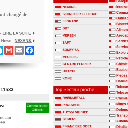
Banqu
Interne
NEXANS
Compag
 ont changé de
SCHNEIDER ELECTRIC
Outilla
LEGRAND
Biotec
DBT
Alimen
 -
LIRE LA SUITE
Aerosp
MERSEN
s News :
NEXANS
Servic
SAFT
Servic
senger
Skype
Gmail
Email
Facebook
SOMFY SA
Explora
MECELEC
Petrole
Chimie 
GERARD PERRIER
Equipe
HITACHI
Pieces
KONE
Habill
Teleco
 11h33
Top Secteur proche
Teleco
RHEINMETALL
Chimie
Mines 
Sea
PRODWAYS
Communication
Defen
Officielle
THYSSENKRUPP
Transp
nnector
SIEMENS
Automo
Sea
FINANCIERE ODET
Distill