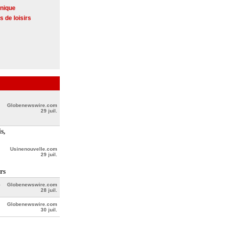
onique
s de loisirs
Globenewswire.com
29 juil.
s,
Usinenouvelle.com
29 juil.
rs
l
Globenewswire.com
28 juil.
Globenewswire.com
30 juil.