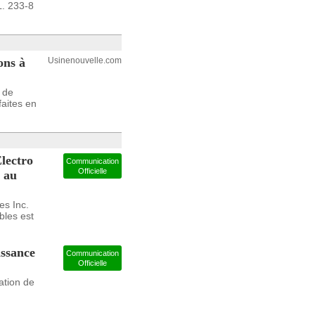
L. 233-8
ons à
Usinenouvelle.com
 de
faites en
Electro
Communication
Officielle
 au
es Inc.
les est
issance
Communication
Officielle
ation de