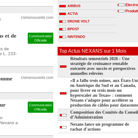
Electr
AIRBUS
Produit
ACTIA
à
Usinenouvelle.com
DRONE VOLT
BPOST
s et de
Communication
NINTENDO
Officielle
ts de
Top Actus NEXANS sur 1 Mois
e L. 233-
Résultats semestriels 2026 : Une
stratégie de croissance rentable
exécutée avec succès et perspectives
annuelles relevées
comme
Usinenouvelle.com
«Il a fallu trois usines, aux États-Uni
en Amérique du Sud et au Canada,
pour livrer en trois mois un
hyperscaler au Texas» : comment
Nexans s’adapte pour accélérer sa
eur
production de câbles pour datacente
Communication
Officielle
Composition des Comités du Consei
d’Administration
er
Nexans a
Nexans lance un programme de
rachat d’actions