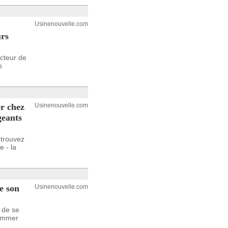
Usinenouvelle.com
urs
ecteur de
s
er chez
Usinenouvelle.com
geants
etrouvez
e - la
e son
Usinenouvelle.com
 de se
nommer