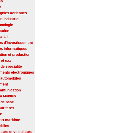
es
t
nies aeriennes
ge industriel
hnologie
tation
atiale
es d'investissement
es informatiques
tion et production
 et gaz
de specialite
ments electroniques
 automobiles
ement
mmunication
m Mobiles
 de base
auriferes
se
ort maritime
biles
ateurs et viticulteurs