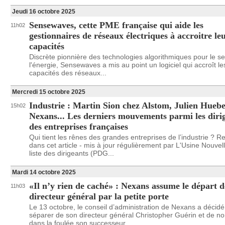
Jeudi 16 octobre 2025
Sensewaves, cette PME française qui aide les
11h02
gestionnaires de réseaux électriques à accroitre le
capacités
Discrète pionnière des technologies algorithmiques pour le s
l'énergie, Sensewaves a mis au point un logiciel qui accroît le
capacités des réseaux...
Mercredi 15 octobre 2025
Industrie : Martin Sion chez Alstom, Julien Hueb
15h02
Nexans... Les derniers mouvements parmi les diri
des entreprises françaises
Qui tient les rênes des grandes entreprises de l’industrie ? R
dans cet article - mis à jour régulièrement par L'Usine Nouvell
liste des dirigeants (PDG...
Mardi 14 octobre 2025
«Il n’y rien de caché» : Nexans assume le départ d
11h03
directeur général par la petite porte
Le 13 octobre, le conseil d’administration de Nexans a décidé
séparer de son directeur général Christopher Guérin et de 
dans la foulée son successeur...