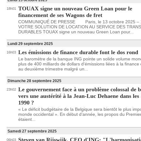
Lundi 13 octobre 2025
TOUAX signe un nouveau Green Loan pour le
18h01
financement de ses Wagons de fret
COMMUNIQUÉ DE PRESSE Paris, le 13 octobre 2025 – 1
VOTRE SOLUTION DE LOCATION AU SERVICE DES TRAN
DURABLES TOUAX signe un nouveau Green Loan pour...
Lundi 29 septembre 2025
Les émissions de finance durable font le dos rond
16h03
Le baromètre de la banque ING pointe un solide volume mond
plus de 400 milliards de dollars d'émissions liées à la finance
au deuxième trimestre malgré un...
Dimanche 28 septembre 2025
Le gouvernement face à un problème colossal de b
23h02
vers une austérité à la Jean-Luc Dehaene dans les
1990 ?
« Le déficit budgétaire de la Belgique sera bientôt le plus imp
monde occidental ». En début d’année, les propos du Premier
étaient...
Samedi 27 septembre 2025
Steven van Rijswijk, CEO d'ING: "L'harmonisati
06h03