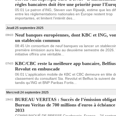
règles bancaires doit être une priorité pour l'Eur
05:01 Le patron d'ING, Steven van Rijswijk, estime que les di
entre les réglementations nationales en Europe restent trop
importantes, et limitent l'intérêt des...
Jeudi 25 septembre 2025
Neuf banques européennes, dont KBC et ING, von
09h03
un stablecoin commun
08:45 Un consortium de neuf banques va lancer un stablecoin
première émission aura lieu au deuxième semestre de 2026. 
initiative offrira une véritable...
KBC/CBC reste la meilleure app bancaire, Belfius
07h03
Revolut en embuscade
06:01 L'application mobile de KBC et CBC demeure en tête d
classement du consultant Sia. Revolut et Belfius la suivent de
tandis qu'ING et BNP Paribas Fortis...
Mercredi 24 septembre 2025
BUREAU VERITAS : Succès de l’émission obligat
19h01
Bureau Veritas de 700 millions d'euros à échéance
2033
COMMUNIQUÉ DE PRESSE Courbevoie, France – 24 septem