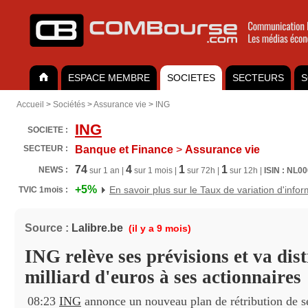
ESPACE MEMBRE
SOCIETES
SECTEURS
S
Accueil
>
Sociétés
>
Assurance vie
>
ING
ING
SOCIETE :
SECTEUR :
Banque et Finance
>
Assurance vie
74
4
1
1
NEWS :
sur 1 an |
sur 1 mois |
sur 72h |
sur 12h |
ISIN : NL0
+5%
En savoir plus sur le Taux de variation d'info
TVIC 1mois :
Source :
Lalibre.be
(il y a 9 mois)
ING relève ses prévisions et va dist
milliard d'euros à ses actionnaires
08:23
ING
annonce un nouveau plan de rétribution de se