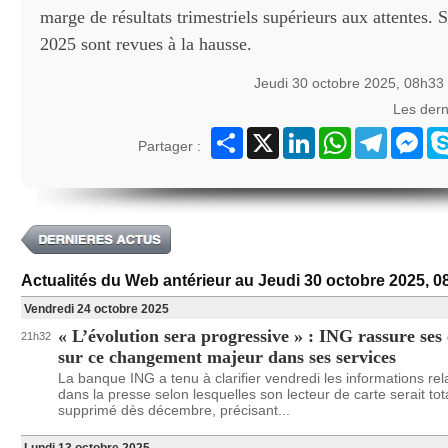
marge de résultats trimestriels supérieurs aux attentes. 
2025 sont revues à la hausse.
Jeudi 30 octobre 2025, 08h33
Les der
Partager
X
LinkedIn
WhatsApp
Telegram
Mes
Partager :
Actualités du Web antérieur au Jeudi 30 octobre 2025, 0
Vendredi 24 octobre 2025
« L’évolution sera progressive » : ING rassure ses 
21h32
sur ce changement majeur dans ses services
La banque ING a tenu à clarifier vendredi les informations re
dans la presse selon lesquelles son lecteur de carte serait to
supprimé dès décembre, précisant...