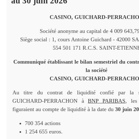
au 30 juin 2026
CASINO, GUICHARD-PERRACH
Société anonyme au capital de 4 009 643,7
Siège social : 1, cours Antoine Guichard - 42000
554 501 171 R.C.S. SAINT-ETIENN
Communiqué établissant le bilan semestriel du contra
la société
CASINO, GUICHARD-PERRACH
Au titre du contrat de liquidité confié par la
GUICHARD-PERRACHON à
BNP PARIBAS
, les
figuraient au compte de liquidité à la date du
30 juin 2
700 354 actions
1 254 655 euros.