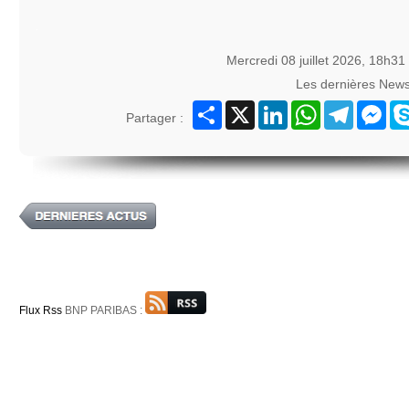
Mercredi 08 juillet 2026, 18h31
Les dernières New
Partager
X
LinkedIn
WhatsApp
Telegram
Mes
Partager :
Flux Rss
BNP PARIBAS :