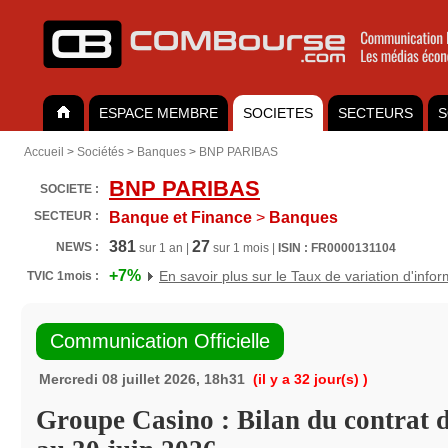
ESPACE MEMBRE
SOCIETES
SECTEURS
S
Accueil
>
Sociétés
>
Banques
>
BNP PARIBAS
BNP PARIBAS
SOCIETE :
SECTEUR :
Banque et Finance
>
Banques
381
27
NEWS :
sur 1 an |
sur 1 mois |
ISIN : FR0000131104
+7%
En savoir plus sur le Taux de variation d'info
TVIC 1mois :
Communication Officielle
Mercredi 08 juillet 2026, 18h31
(il y a 32 jour(s) )
Groupe Casino : Bilan du contrat d