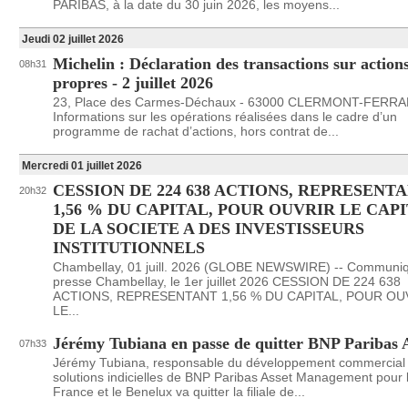
PARIBAS, à la date du 30 juin 2026, les moyens...
Jeudi 02 juillet 2026
Michelin : Déclaration des transactions sur action
08h31
propres - 2 juillet 2026
23, Place des Carmes-Déchaux - 63000 CLERMONT-FERR
Informations sur les opérations réalisées dans le cadre d’un
programme de rachat d’actions, hors contrat de...
Mercredi 01 juillet 2026
CESSION DE 224 638 ACTIONS, REPRESENT
20h32
1,56 % DU CAPITAL, POUR OUVRIR LE CAP
DE LA SOCIETE A DES INVESTISSEURS
INSTITUTIONNELS
Chambellay, 01 juill. 2026 (GLOBE NEWSWIRE) -- Communi
presse Chambellay, le 1er juillet 2026 CESSION DE 224 638
ACTIONS, REPRESENTANT 1,56 % DU CAPITAL, POUR OU
LE...
Jérémy Tubiana en passe de quitter BNP Paribas
07h33
Jérémy Tubiana, responsable du développement commercial
solutions indicielles de BNP Paribas Asset Management pour 
France et le Benelux va quitter la filiale de...