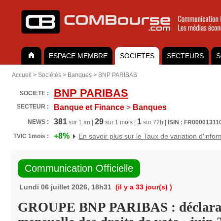
ESPACE MEMBRE
SOCIETES
SECTEURS
S
Accueil
>
Sociétés
>
Banques
>
BNP PARIBAS
BNP PARIBAS
SOCIETE :
SECTEUR :
Banque et Finance
>
Banques
381
29
1
NEWS :
sur 1 an |
sur 1 mois |
sur 72h |
ISIN : FR00001311
+8%
En savoir plus sur le Taux de variation d'info
TVIC 1mois :
Communication Officielle
Lundi 06 juillet 2026, 18h31
(il y a 33 jour(s) )
GROUPE BNP PARIBAS : déclara