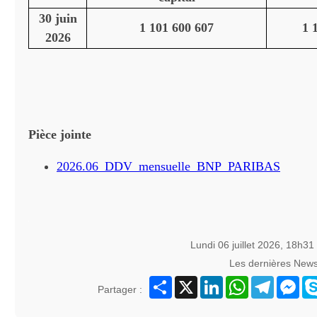
30 juin
1 101 600 607
1 
2026
Pièce jointe
2026.06_DDV_mensuelle_BNP_PARIBAS
Lundi 06 juillet 2026, 18h31
Les dernières New
Partager
X
LinkedIn
WhatsApp
Telegram
Mes
Partager :