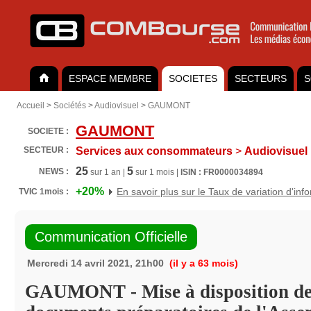
ESPACE MEMBRE
SOCIETES
SECTEURS
S
Accueil
>
Sociétés
>
Audiovisuel
>
GAUMONT
GAUMONT
SOCIETE :
SECTEUR :
Services aux consommateurs
>
Audiovisuel
25
5
NEWS :
sur 1 an |
sur 1 mois |
ISIN : FR0000034894
+20%
En savoir plus sur le Taux de variation d'inf
TVIC 1mois :
Communication Officielle
Mercredi 14 avril 2021, 21h00
(il y a 63 mois)
GAUMONT - Mise à disposition de