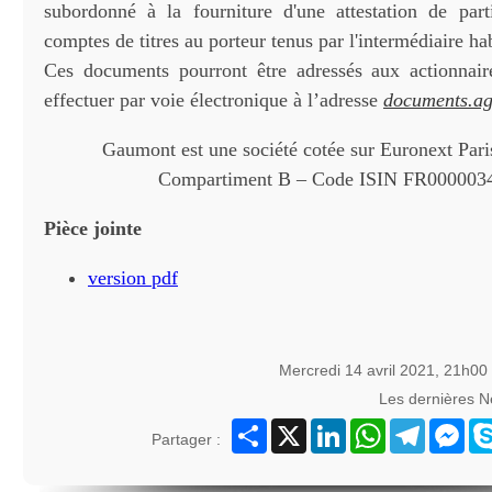
subordonné à la fourniture d'une attestation de part
comptes de titres au porteur tenus par l'intermédiaire hab
Ces documents pourront être adressés aux actionnai
effectuer par voie électronique à l’adresse
documents.a
Gaumont est une société cotée sur Euronext Paris
Compartiment B – Code ISIN FR000003
Pièce jointe
version pdf
Mercredi 14 avril 2021, 21h00
Les dernières 
Partager
X
LinkedIn
WhatsApp
Telegram
Mes
Partager :