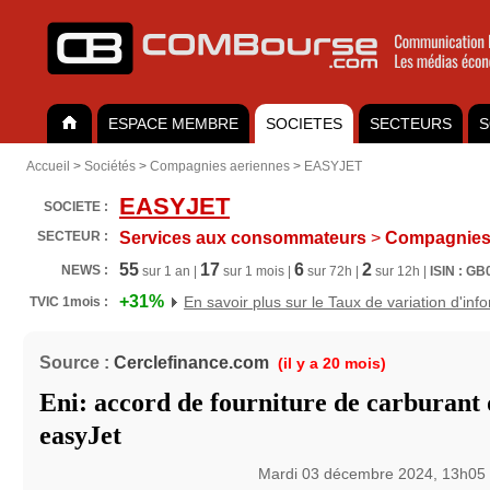
ESPACE MEMBRE
SOCIETES
SECTEURS
S
Accueil
>
Sociétés
>
Compagnies aeriennes
>
EASYJET
EASYJET
SOCIETE :
SECTEUR :
Services aux consommateurs
>
Compagnies 
55
17
6
2
NEWS :
sur 1 an |
sur 1 mois |
sur 72h |
sur 12h |
ISIN : G
+31%
En savoir plus sur le Taux de variation d'inf
TVIC 1mois :
Source :
Cerclefinance.com
(il y a 20 mois)
Eni: accord de fourniture de carburant
easyJet
Mardi 03 décembre 2024, 13h05