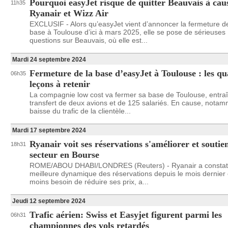
Pourquoi easyJet risque de quitter Beauvais à cau
11h35
Ryanair et Wizz Air
EXCLUSIF - Alors qu’easyJet vient d’annoncer la fermeture d
base à Toulouse d’ici à mars 2025, elle se pose de sérieuses
questions sur Beauvais, où elle est...
Mardi 24 septembre 2024
Fermeture de la base d’easyJet à Toulouse : les qu
06h35
leçons à retenir
La compagnie low cost va fermer sa base de Toulouse, entraî
transfert de deux avions et de 125 salariés. En cause, notam
baisse du trafic de la clientèle...
Mardi 17 septembre 2024
Ryanair voit ses réservations s'améliorer et soutien
18h31
secteur en Bourse
ROME/ABOU DHABI/LONDRES (Reuters) - Ryanair a constat
meilleure dynamique des réservations depuis le mois dernier 
moins besoin de réduire ses prix, a...
Jeudi 12 septembre 2024
Trafic aérien: Swiss et Easyjet figurent parmi les
06h31
championnes des vols retardés