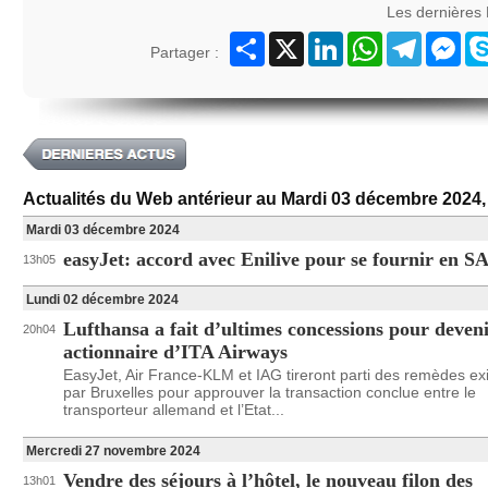
Les dernières
Partager
X
LinkedIn
WhatsApp
Telegram
Mes
Partager :
Actualités du Web antérieur au Mardi 03 décembre 2024
Mardi 03 décembre 2024
easyJet: accord avec Enilive pour se fournir en S
13h05
Lundi 02 décembre 2024
Lufthansa a fait d’ultimes concessions pour deven
20h04
actionnaire d’ITA Airways
EasyJet, Air France-KLM et IAG tireront parti des remèdes ex
par Bruxelles pour approuver la transaction conclue entre le
transporteur allemand et l’Etat...
Mercredi 27 novembre 2024
Vendre des séjours à l’hôtel, le nouveau filon des
13h01