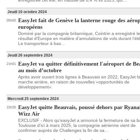
enregistrée cet été, en hausse de 6,4 % vs 2023, qui...
Jeudi 10 octobre 2024
EasyJet fait de Genève la lanterne rouge des aéro
05h00
européens
Dominé par la compagnie britannique, Cointrin a enregistré le
résultat d'Europe en matière d’annulations de vols durant l’ét
Le transporteur à bas...
Jeudi 26 septembre 2024
EasyJet va quitter définitivement l'aéroport de Be
21h01
au mois d’octobre
Après avoir ouvert trois lignes à Beauvais en 2022, EasyJet fa
marche arrière, en raison de nouvelles «opportunités de
développement».
Mercredi 25 septembre 2024
EasyJet quitte Beauvais, poussé dehors par Ryanai
15h35
Wizz Air
EXCLUSIF - Alors qu’easyJet a annoncé la fermeture de sa b
Toulouse d’ici à mars 2025, la compagnie aérienne vient de
confirmer auprès de Challenges la fin de sa...