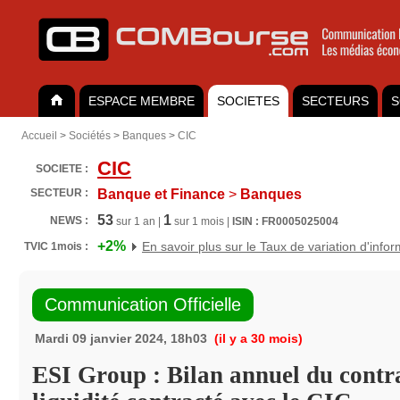
ESPACE MEMBRE
SOCIETES
SECTEURS
S
Accueil
>
Sociétés
>
Banques
>
CIC
CIC
SOCIETE :
SECTEUR :
Banque et Finance
>
Banques
53
1
NEWS :
sur 1 an |
sur 1 mois |
ISIN : FR0005025004
+2%
En savoir plus sur le Taux de variation d'info
TVIC 1mois :
Communication Officielle
Mardi 09 janvier 2024, 18h03
(il y a 30 mois)
ESI Group : Bilan annuel du contr