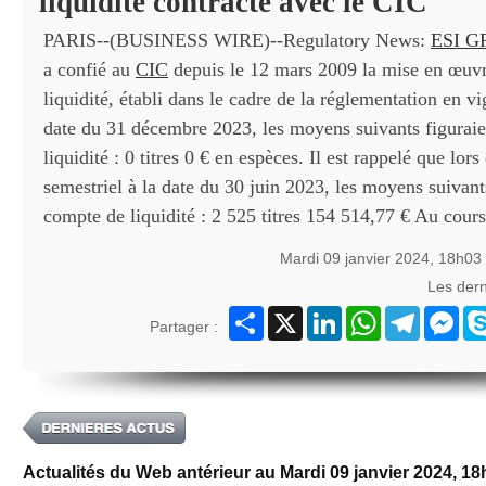
liquidité contracté avec le CIC
PARIS--(BUSINESS WIRE)--Regulatory News:
ESI 
a confié au
CIC
depuis le 12 mars 2009 la mise en œuvr
liquidité, établi dans le cadre de la réglementation en vi
date du 31 décembre 2023, les moyens suivants figurai
liquidité : 0 titres 0 € en espèces. Il est rappelé que lors
semestriel à la date du 30 juin 2023, les moyens suivant
compte de liquidité : 2 525 titres 154 514,77 € Au cour
Mardi 09 janvier 2024, 18h03
Les der
Partager
X
LinkedIn
WhatsApp
Telegram
Mes
Partager :
Actualités du Web antérieur au Mardi 09 janvier 2024, 1