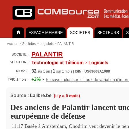
ESPACE MEMBRE
SOCIETES
SECTEURS
S
Accueil
>
Sociétés
>
Logiciels
>
PALANTIR
PALANTIR
SOCIETE :
SECTEUR :
Technologie et Télécom
>
Logiciels
32
1
NEWS :
sur 1 an |
sur 1 mois |
ISIN : US69608A1088
+3%
En savoir plus sur le Taux de variation d'info
TVIC 1mois :
Source :
Lalibre.be
(il y a 5 mois)
Des anciens de Palantir lancent une
européenne de défense
11:17 Basée à Amsterdam, Onodrim veut devenir le pen