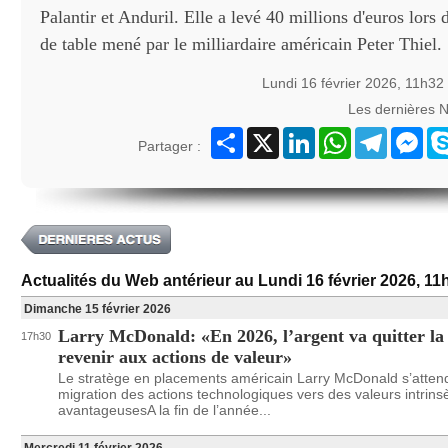
Palantir et Anduril. Elle a levé 40 millions d'euros lors 
de table mené par le milliardaire américain Peter Thiel.
Lundi 16 février 2026, 11h32
Les dernières 
Partager
X
LinkedIn
WhatsApp
Telegram
Mes
Partager :
Actualités du Web antérieur au Lundi 16 février 2026, 11
Dimanche 15 février 2026
Larry McDonald: «En 2026, l’argent va quitter la
17h30
revenir aux actions de valeur»
Le stratège en placements américain Larry McDonald s’atten
migration des actions technologiques vers des valeurs intrin
avantageusesA la fin de l’année...