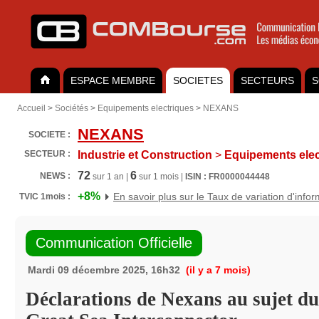
ESPACE MEMBRE
SOCIETES
SECTEURS
S
Accueil
>
Sociétés
>
Equipements electriques
>
NEXANS
NEXANS
SOCIETE :
SECTEUR :
Industrie et Construction
>
Equipements elec
72
6
NEWS :
sur 1 an |
sur 1 mois |
ISIN : FR0000044448
+8%
En savoir plus sur le Taux de variation d'info
TVIC 1mois :
Communication Officielle
Mardi 09 décembre 2025, 16h32
(il y a 7 mois)
Déclarations de Nexans au sujet du