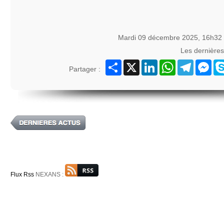
Mardi 09 décembre 2025, 16h32
Les dernière
Partager
X
LinkedIn
WhatsApp
Telegram
Mes
Partager :
Flux Rss
NEXANS :