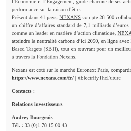
l’Économie et l’Engagement, guide chacune de ses actio
performance sur la raison d’être.
Présent dans 41 pays,
NEXANS
compte 28 500 collabora
un chiffre d’affaires standard de 7,1 milliards d’euro
comme un leader en matière d’action climatique,
NEX
atteindre la neutralité carbone d’ici 2050, en ligne avec 
Based Targets (SBTi), tout en œuvrant pour un meilleur
à travers la Fondation Nexans.
Nexans est coté sur le marché Euronext Paris, compart
https://www.nexans.com/fr/
| #ElectrifyTheFuture
Contacts :
Relations investisseurs
Audrey Bourgeois
Tél. : 33 (0)1 78 15 00 43