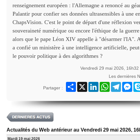
renseignement européen : l'Allemagne a renoncé au géa
Palantir pour confier ses données ultrasensibles à une en
ChapsVision. C'est le point de départ d'une réflexion ver
souveraineté numérique ou encore l'éthique de la guerr
alors que le pape Léon XIV appelle à "désarmer l'IA". A
a confié un ministère à une intelligence artificielle, peu
le pouvoir politique à des algorithmes ?
Vendredi 29 mai 2026, 16h32
Les dernières 
Partager
X
LinkedIn
WhatsApp
Telegram
Mes
Partager :
Actualités du Web antérieur au Vendredi 29 mai 2026, 1
Mardi 19 mai 2026