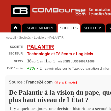
ESPACE MEMBRE
SOCIETES
SECTEURS
S
Accueil
>
Sociétés
>
Logiciels
>
PALANTIR
PALANTIR
SOCIETE :
SECTEUR :
Technologie et Télécom
>
Logiciels
38
1
NEWS :
sur 1 an |
sur 1 mois |
ISIN : US69608A1088
+3%
En savoir plus sur le Taux de variation d'info
TVIC 1mois :
Source :
France24.com
(il y a 2 mois)
De Palantir à la vision du pape, qu
plus haut niveau de l'État ?
Il y a quelques jours, une décision historique a secoué 