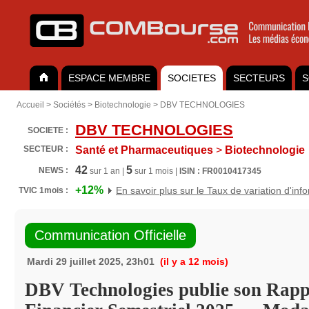
ESPACE MEMBRE
SOCIETES
SECTEURS
S
Accueil
>
Sociétés
>
Biotechnologie
>
DBV TECHNOLOGIES
DBV TECHNOLOGIES
SOCIETE :
SECTEUR :
Santé et Pharmaceutiques
>
Biotechnologie
42
5
NEWS :
sur 1 an |
sur 1 mois |
ISIN : FR0010417345
+12%
En savoir plus sur le Taux de variation d'inf
TVIC 1mois :
Communication Officielle
Mardi 29 juillet 2025, 23h01
(il y a 12 mois)
DBV Technologies publie son Rapp