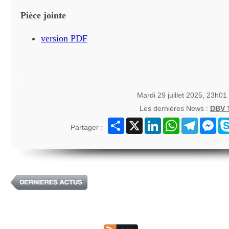
Pièce jointe
version PDF
Mardi 29 juillet 2025, 23h01
Les dernières News :
DBV
Partager
X
LinkedIn
WhatsApp
Telegram
Mes
Partager :