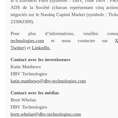
B d’Euronext Paris (symbole : DBV, code ISIN : FR0
ADS de la Société (chacun représentant cinq actions
négociés sur le Nasdaq Capital Market (symbole : Ti
23306J309).
Pour plus d’informations, veuillez con
technologies.com
et nous contacter sur
X
Twitter)
et
LinkedIn.
Contact avec les investisseurs
Katie Matthews
DBV Technologies
katie.matthews@dbv-technologies.com
Contact avec les médias
Brett Whelan
DBV Technologies
brett.whelan@dbv-technologies.com