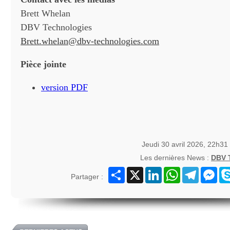
Brett Whelan
DBV Technologies
Brett.whelan@dbv-technologies.com
Pièce jointe
version PDF
Jeudi 30 avril 2026, 22h31
Les dernières News :
DBV
Partager
X
LinkedIn
WhatsApp
Telegram
Mes
Partager :