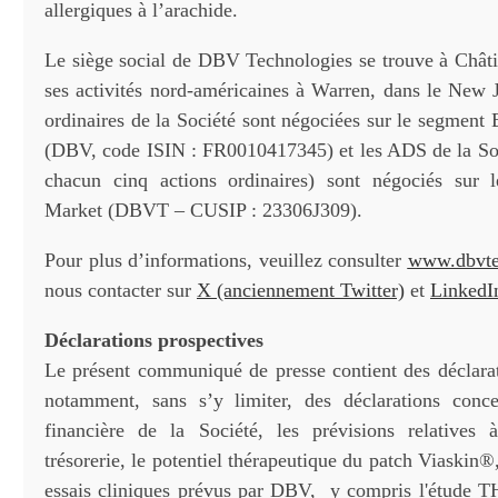
allergiques à l’arachide.
Le siège social de DBV Technologies se trouve à Châtil
ses activités nord-américaines à Warren, dans le New J
ordinaires de la Société sont négociées sur le segment
(DBV, code ISIN : FR0010417345) et les ADS de la Soc
chacun cinq actions ordinaires) sont négociés sur 
Market (DBVT – CUSIP : 23306J309).
Pour plus d’informations, veuillez consulter
www.dbvte
nous contacter sur
X (anciennement Twitter)
et
LinkedI
Déclarations prospectives
Le présent communiqué de presse contient des déclarat
notamment, sans s’y limiter, des déclarations conce
financière de la Société, les prévisions relatives
trésorerie, le potentiel thérapeutique du patch Viaskin®
essais cliniques prévus par DBV, y compris l'étude 