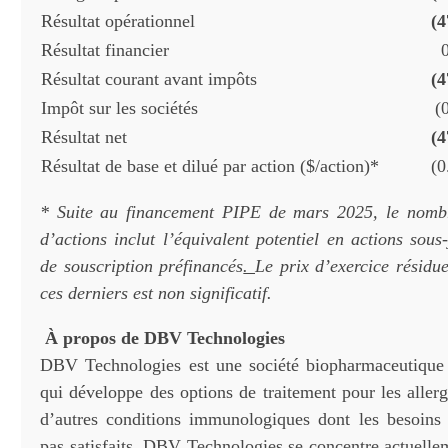
Résultat opérationnel
(4
Résultat financier
Résultat courant avant impôts
(4
Impôt sur les sociétés
(
Résultat net
(4
Résultat de base et dilué par action ($/action)*
(0
* Suite au financement PIPE de mars 2025, le nom
d’actions inclut l’équivalent potentiel en actions sou
de souscription préfinancés
.
Le prix d’exercice résidu
ces derniers est non significatif.
À propos de DBV Technologies
DBV Technologies est une société biopharmaceutique
qui développe des options de traitement pour les allerg
d’autres conditions immunologiques dont les besoins
pas satisfaits. DBV Technologies se concentre actuelle