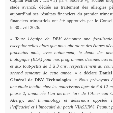
Capital Market : DBVT) (la « Société »), société bi
stade avancé, dédiée au traitement des allergies pé
aujourd’hui ses résultats financiers du premier trimes
financiers trimestriels ont été approuvés par le Conse
le 30 avril 2026.
« Toute l'équipe de DBV démontre une focalisatio
exceptionnelles alors que nous abordons des étapes déc
prochains mois, avec notamment, le dépôt des dem
biologique (BLA) pour nos programmes destinés aux en
et aux tout-petits de 1 à 3 ans, respectivement au cou
second semestre de cette année. »
a déclaré
Daniel
Général de DBV Technologies
.
« Nous prévoyons ég
une étude inédite chez les nourrissons âgés de 6 à 12 m
phase 2, annoncée l’an dernier lors de l’American C
Allergy, and Immunology et désormais appelée 
l’efficacité et l’innocuité du patch VIASKIN® Peanut 