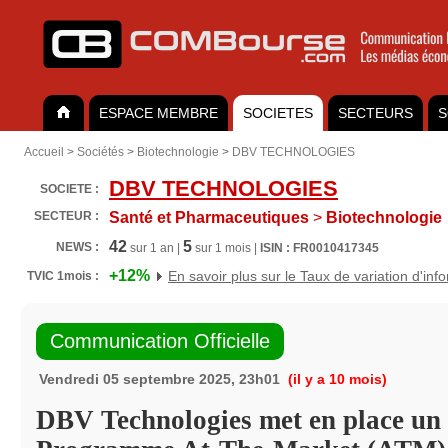
ESPACE MEMBRE
SOCIETES
SECTEURS
S
Accueil
>
Sociétés
>
Biotechnologie
>
DBV TECHNOLOGIES
DBV TECHNOLOGIES
SOCIETE :
SECTEUR :
Santé et Pharmaceutiques
>
Biotechnologie
42
5
NEWS :
sur 1 an |
sur 1 mois |
ISIN : FR0010417345
+12%
En savoir plus sur le Taux de variation d'inf
TVIC 1mois :
Communication Officielle
Vendredi 05 septembre 2025, 23h01
(il y a 10 mois)
DBV Technologies met en place un