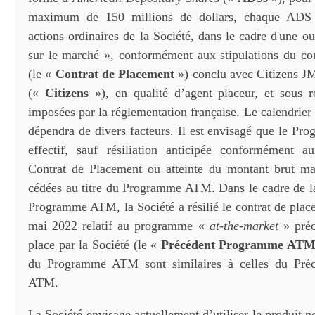
maximum de 150 millions de dollars, chaque ADS r
actions ordinaires de la Société, dans le cadre d'une ou
sur le marché », conformément aux stipulations du co
(le «
Contrat de Placement
») conclu avec Citizens J
(«
Citizens
»), en qualité d’agent placeur, et sous r
imposées par la réglementation française. Le calendrie
dépendra de divers facteurs. Il est envisagé que le P
effectif, sauf résiliation anticipée conformément a
Contrat de Placement ou atteinte du montant brut
cédées au titre du Programme ATM. Dans le cadre de l
Programme ATM, la Société a résilié le contrat de plac
mai 2022 relatif au programme «
at-the-market
» pré
place par la Société (le «
Précédent Programme AT
du Programme ATM sont similaires à celles du Pré
ATM.
La Société envisage actuellement d’utiliser le produit n