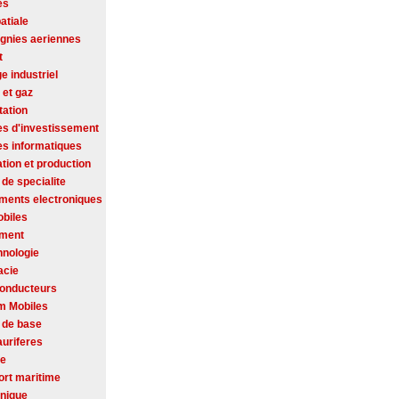
es
atiale
nies aeriennes
t
ge industriel
 et gaz
tation
es d'investissement
es informatiques
tion et production
de specialite
ments electroniques
biles
ement
hnologie
acie
onducteurs
m Mobiles
 de base
auriferes
se
ort maritime
onique