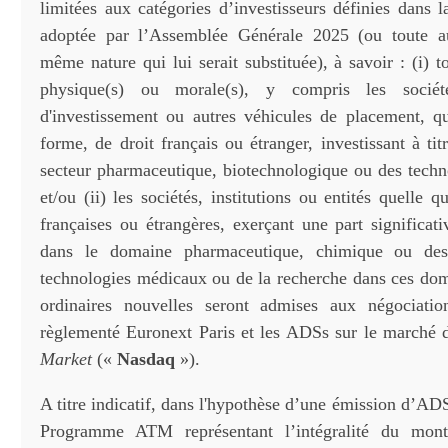
limitées aux catégories d’investisseurs définies dans l
adoptée par l’Assemblée Générale 2025 (ou toute au
même nature qui lui serait substituée), à savoir : (i) t
physique(s) ou morale(s), y compris les société
d'investissement ou autres véhicules de placement, qu
forme, de droit français ou étranger, investissant à tit
secteur pharmaceutique, biotechnologique ou des techn
et/ou (ii) les sociétés, institutions ou entités quelle q
françaises ou étrangères, exerçant une part significati
dans le domaine pharmaceutique, chimique ou des 
technologies médicaux ou de la recherche dans ces dom
ordinaires nouvelles seront admises aux négociati
règlementé Euronext Paris et les ADSs sur le marché
Market
(«
Nasdaq
»).
A titre indicatif, dans l'hypothèse d’une émission d’AD
Programme ATM représentant l’intégralité du mont