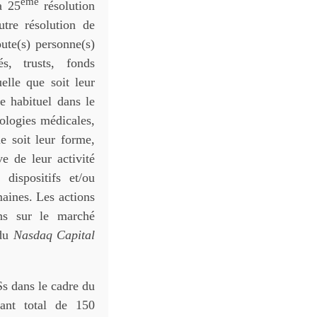
ème
a 25
résolution
tre résolution de
oute(s) personne(s)
s, trusts, fonds
elle que soit leur
re habituel dans le
ologies médicales,
ue soit leur forme,
ve de leur activité
dispositifs et/ou
aines. Les actions
ons sur le marché
 du
Nasdaq Capital
Ss dans le cadre du
ant total de 150