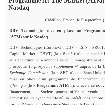
Programme At-The-Market (ATM) 
Nasdaq
Châtillon, France, le 5 septembre
DBV Technologies met en place un Programme
(ATM) sur le Nasdaq
DBV Technologies (Euronext : DBV – ISIN : FR001
Capital Market : DBVT) (la «
Société
»), une société
au stade clinique, a annoncé ce jour l’enregistrement 
prospectus («
prospectus supplement
») auprès de la
U
Exchange Commission
(la «
SEC
») aux Etats-Unis d
mise en place d’un programme de financement d
offering
» (le «
Programme ATM
»). Grâce à ce nou
financement, la Société pourra offrir et vendre,
d'investisseurs ayant manifesté un intérêt, des actions
forme d’
American Depositary Shares
(«
ADSs
»), pour