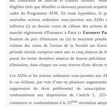
des conditions de marché et d'autres facteurs. Seuls
éligibles (tels que détaillés ci-dessous) pourront acquér
cadre du Programme ATM. En toute hypothèse, le pr
nouvelles actions ordinaires sous-jacentes aux ADSs 
inférieur (i) au dernier cours de clôture des actions d
marché réglementé d'Euronext à Paris («
Euronext Pa
fixation du prix d'émission ou (ii) la moyenne pondé
volume des cours de l'action de la Société sur Euro
période choisie comprise entre une et cinq séances de 
parmi les trente dernières séances de bourse précédant 
d'émission, dans chaque cas sous réserve d'une décote
Les ADSs et les actions ordinaires sous-jacentes aux A
le cas échéant, par voie d’une ou plusieurs augmentati
suppression du droit préférentiel de souscription
conformément aux dispositions de l’article L. 22
ème
commerce et conformément à la 25
résolution adopt