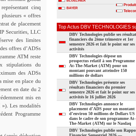
BLUELINEA
Produit
eprésentant cinq
BAYER
Telecom
 plusieurs « offres
ntrat de placement
Top Actus DBV TECHNOLOGIES su
MP Securities, LLC
DBV Technologies publie ses résultat
éserve des limites
financiers du 2ème trimestre et 1er
semestre 2026 et fait le point sur ses
r des offres d’ADSs
activités
rogramme ATM reste
DBV Technologies dépose un
prospectus relatif à son Programme
ux stipulations du
At-The-Market (ATM) pour un
montant pouvant atteindre 150
 maximum des ADSs
millions de dollars
a mise en place du
DBV Technologies présente ses
résultats financiers du premier
ement en date du 2
semestre 2026 et fait le point sur ses
cédemment mis en
activités le 16 julliet 2026
DBV Technologies annonce le
M
»). Les modalités
placement d’ADS pour un montant
cédent Programme
d’environ 50 millions de Dollars US
dans le cadre de son programme At-
The-Market (ATM) sur le Nasdaq
DBV Technologies publie son Rappo
et (après déduction
Financier Semestriel 2026 ―