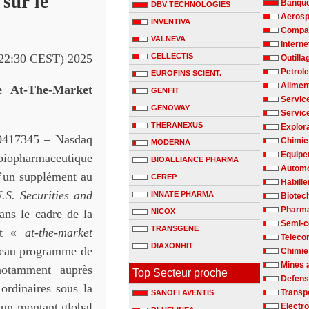
sur le
Banqu
DBV TECHNOLOGIES
Aerosp
INVENTIVA
Compag
VALNEVA
Interne
 (22:30 CEST) 2025
CELLECTIS
Outilla
Petrole
EUROFINS SCIENT.
Alimen
 At-The-Market
GENFIT
Servic
GENOWAY
Servic
THERANEXUS
Explora
0417345 – Nasdaq
Chimie 
MODERNA
Equipe
 biopharmaceutique
BIOALLIANCE PHARMA
Automo
d’un supplément au
CEREP
Habill
.S. Securities and
INNATE PHARMA
Biotec
Pharm
ans le cadre de la
NICOX
Semi-c
TRANSGENE
it «
at-the-market
Teleco
DIAXONHIT
veau programme de
Chimie
Mines 
 notamment auprès
Top Secteur proche
Defen
 ordinaires sous la
Transp
SANOFI AVENTIS
 un montant global
Electr