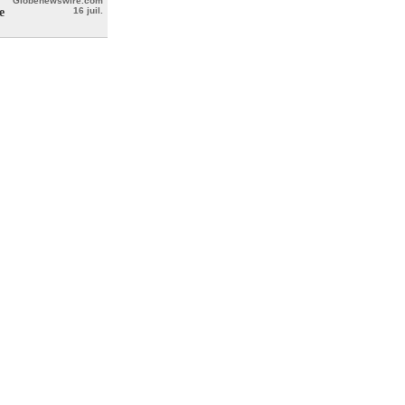
Globenewswire.com
e
16 juil.