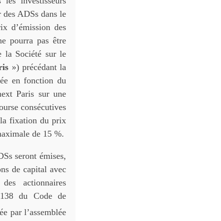
 les investisseurs
ir des ADSs dans le
ix d’émission des
ne pourra pas être
e la Société sur le
ris
») précédant la
rée en fonction du
next Paris sur une
bourse consécutives
la fixation du prix
 maximale de 15 %.
DSs seront émises,
ons de capital avec
 des actionnaires
5-138 du Code de
ée par l’assemblée