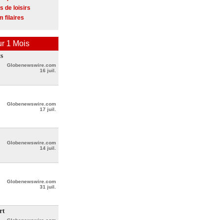
s de loisirs
 filaires
r 1 Mois
s
Globenewswire.com
16 juil.
Globenewswire.com
17 juil.
Globenewswire.com
14 juil.
Globenewswire.com
31 juil.
rt