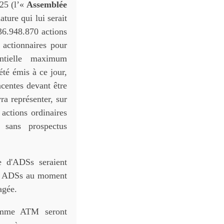
025 (l’«
Assemblée
ture qui lui serait
36.948.870 actions
 actionnaires pour
tentielle maximum
été émis à ce jour,
acentes devant être
a représenter, sur
actions ordinaires
 sans prospectus
e d'ADSs seraient
es ADSs au moment
agée.
ramme ATM seront