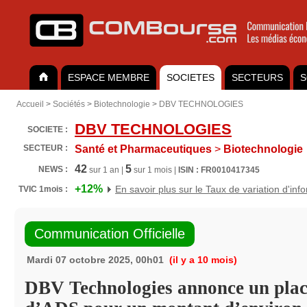
ESPACE MEMBRE
SOCIETES
SECTEURS
S
Accueil
>
Sociétés
>
Biotechnologie
>
DBV TECHNOLOGIES
DBV TECHNOLOGIES
SOCIETE :
SECTEUR :
Santé et Pharmaceutiques
>
Biotechnologie
42
5
NEWS :
sur 1 an |
sur 1 mois |
ISIN : FR0010417345
+12%
En savoir plus sur le Taux de variation d'inf
TVIC 1mois :
Communication Officielle
Mardi 07 octobre 2025, 00h01
(il y a 10 mois)
DBV Technologies annonce un pla