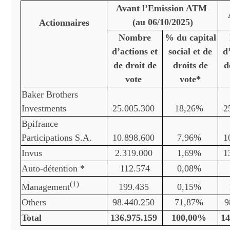
Avant l’Emission ATM
(au 06/10/2025)
Actionnaires
Nombre
% du capital
d’actions et
social et de
d
de droit de
droits de
d
vote
vote*
Baker Brothers
Investments
25.005.300
18,26%
2
Bpifrance
Participations S.A.
10.898.600
7,96%
1
Invus
2.319.000
1,69%
1
Auto-détention *
112.574
0,08%
(
1)
Management
199.435
0,15%
Others
98.440.250
71,87%
9
Total
136.975.159
100,00%
14