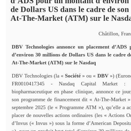
d’ADS pour un montant d’environ 
de Dollars US dans le cadre de so
At-The-Market (ATM) sur le Nasd
Châtillon, Fra
DBV Technologies annonce un placement d’ADS 
d’environ 30 millions de Dollars US dans le cadre
At-The-Market (ATM) sur le Nasdaq
DBV Technologies (la «
Société
» ou «
DBV
») (Euron
FR0010417345 - Nasdaq Capital Market : 
biopharmaceutique en phase clinique, annonce ce jour
son programme de financement dit « At-The-Market » 
septembre 2025 (le « Programme ATM »), qu’elle a ac
placer de nouvelles actions ordinaires (les « Actions O
d’Invus (« Invus ») sous la forme d’American Deposi