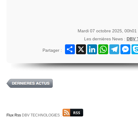
Mardi 07 octobre 2025, 00h01
Les dernières News :
DBV
Partager
X
LinkedIn
WhatsApp
Telegram
Mes
Partager :
Flux Rss
DBV TECHNOLOGIES :