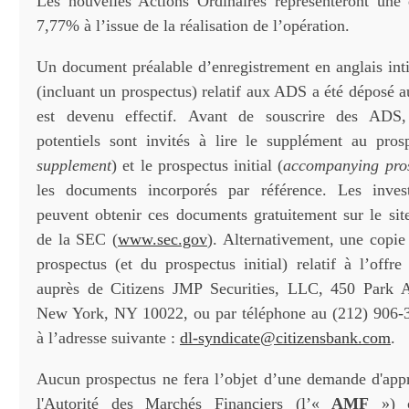
Les nouvelles Actions Ordinaires représenteront une 
7,77% à l’issue de la réalisation de l’opération.
Un document préalable d’enregistrement en anglais int
(incluant un prospectus) relatif aux ADS a été déposé 
est devenu effectif. Avant de souscrire des ADS, 
potentiels sont invités à lire le supplément au pros
supplement
) et le prospectus initial (
accompanying pro
les documents incorporés par référence. Les investi
peuvent obtenir ces documents gratuitement sur le s
de la SEC (
www.sec.gov
). Alternativement, une copi
prospectus (et du prospectus initial) relatif à l’offr
auprès de Citizens JMP Securities, LLC, 450 Park A
New York, NY 10022, ou par téléphone au (212) 906-3
à l’adresse suivante :
dl-syndicate@citizensbank.com
.
Aucun prospectus ne fera l’objet d’une demande d'app
l'Autorité des Marchés Financiers (l’«
AMF
») c