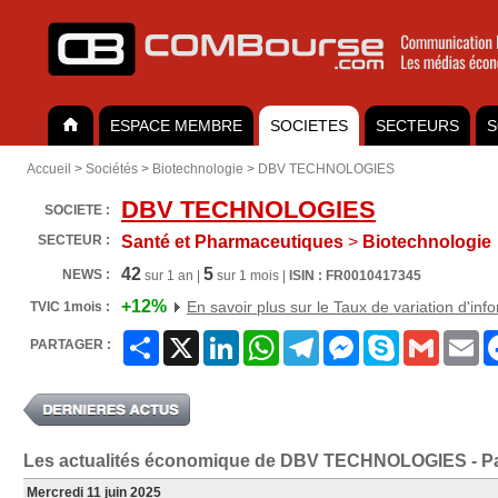
ESPACE MEMBRE
SOCIETES
SECTEURS
S
Accueil
>
Sociétés
>
Biotechnologie
>
DBV TECHNOLOGIES
DBV TECHNOLOGIES
SOCIETE :
SECTEUR :
Santé et Pharmaceutiques
>
Biotechnologie
42
5
NEWS :
sur 1 an |
sur 1 mois |
ISIN : FR0010417345
+12%
En savoir plus sur le Taux de variation d'inf
TVIC 1mois :
Partager
X
LinkedIn
WhatsApp
Telegram
Messenger
Skype
Gmail
Em
PARTAGER :
Les actualités économique de DBV TECHNOLOGIES - P
Mercredi 11 juin 2025