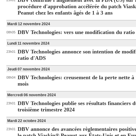
DBV confirme l’alignement avec la FDA (US) sur 
23h01
procédure d'approbation accélérée du patch Vias
Peanut chez les enfants âgés de 1 à 3 ans
Mardi 12 novembre 2024
DBV Technologies: vers une modification du rati
08h05
Lundi 11 novembre 2024
DBV Technologies annonce son intention de modifi
23h01
ratio d'ADS
Jeudi 07 novembre 2024
DBV Technologies: creusement de la perte nette à
08h04
mois
Mercredi 06 novembre 2024
DBV Technologies publie ses résultats financiers 
23h01
troisième trimestre 2024
Mardi 22 octobre 2024
DBV annonce des avancées règlementaires positiv
23h01
le patch Viaskin® Peanut aux États-Unis et en Eu