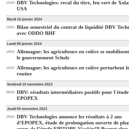
DBV Technologies: recul du titre, feu vert de Xola
12h05
USA
Mardi 16 janvier 2024
Bilan semestriel du contrat de liquidité DBV Tech
23h01
avec ODDO BHF
Lundi 08 janvier 2024
Allemagne: les agriculteurs en colère se mobilisen
14h02
le gouvernement Scholz
Allemagne: les agriculteurs en colère perturbent le
11h02
routier
Vendredi 10 novembre 2023
DBV: résultats intermédiaires positifs pour l'étude
08h05
EPOPEX
Jeudi 09 novembre 2023
DBV Technologies annonce les résultats à 2 ans
23h01
d’EPOPEX, étude de prolongation ouverte de pha
cours de l’étude EPITOPE Viaskin™ Peanut chez 