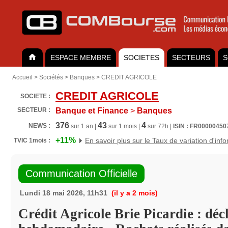
ESPACE MEMBRE
SOCIETES
SECTEURS
S
Accueil
>
Sociétés
>
Banques
>
CREDIT AGRICOLE
CREDIT AGRICOLE
SOCIETE :
SECTEUR :
Banque et Finance
>
Banques
376
43
4
NEWS :
sur 1 an |
sur 1 mois |
sur 72h |
ISIN : FR00000450
+11%
En savoir plus sur le Taux de variation d'inf
TVIC 1mois :
Communication Officielle
Lundi 18 mai 2026, 11h31
(il y a 2 mois)
Crédit Agricole Brie Picardie : déc