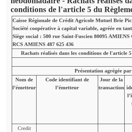
hebdomadaire - Rachats réalisés da
conditions de l'article 5 du Règl
Caisse Régionale de Crédit Agricole Mutuel Brie Pic
Société coopérative à capital variable, agréée en tan
Siège social : 500 rue Saint-Fuscien 80095 AMIENS
RCS AMIENS 487 625 436
Rachats réalisés dans les conditions de l'artic
Présentation agrégée par
Nom de
Code identifiant de
Jour de la
l’émetteur
l’émetteur
transaction
id
l’
Credit