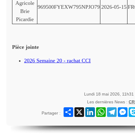
Agricole
969500FYEXW795NPJO79
2026-05-15
FR
Brie
Picardie
Pièce jointe
2026 Semaine 20 - rachat CCI
Lundi 18 mai 2026, 11h31
Les dernières News :
CR
Partager
X
LinkedIn
WhatsApp
Telegram
Mes
Partager :