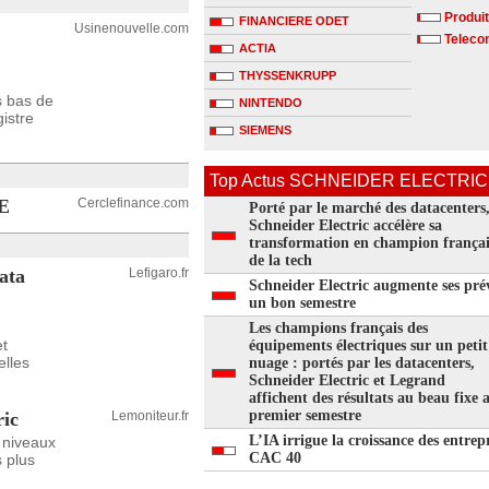
Produit
FINANCIERE ODET
Usinenouvelle.com
Telecom
ACTIA
THYSSENKRUPP
s bas de
NINTENDO
gistre
SIEMENS
Top Actus SCHNEIDER ELECTRIC s
6E
Cerclefinance.com
Porté par le marché des datacenters
Schneider Electric accélère sa
transformation en champion françai
de la tech
ata
Lefigaro.fr
Schneider Electric augmente ses prév
un bon semestre
Les champions français des
et
équipements électriques sur un petit
elles
nuage : portés par les datacenters,
Schneider Electric et Legrand
affichent des résultats au beau fixe 
premier semestre
ric
Lemoniteur.fr
L’IA irrigue la croissance des entrep
 niveaux
CAC 40
s plus