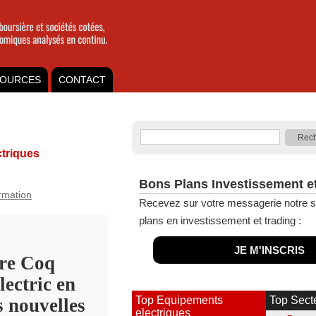
OURCES
CONTACT
triques
Bons Plans Investissement e
ormation
Recevez sur votre messagerie notre s
plans en investissement et trading :
JE M'INSCRIS
tre Coq
lectric en
Top Equipements
Top Sect
 nouvelles
electriques