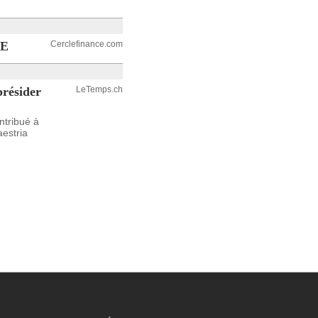
0E
Cerclefinance.com
présider
LeTemps.ch
ntribué à
aestria