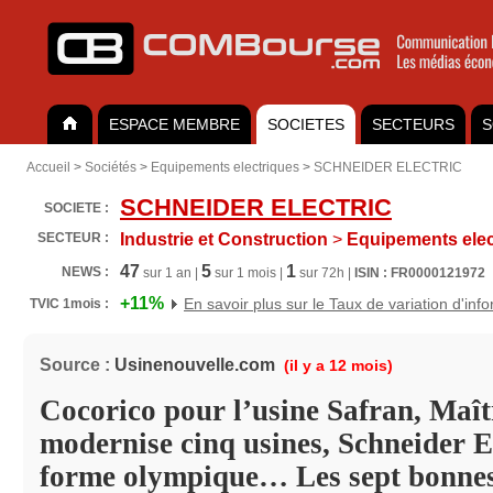
ESPACE MEMBRE
SOCIETES
SECTEURS
S
Accueil
>
Sociétés
>
Equipements electriques
>
SCHNEIDER ELECTRIC
SCHNEIDER ELECTRIC
SOCIETE :
SECTEUR :
Industrie et Construction
>
Equipements elec
47
5
1
NEWS :
sur 1 an |
sur 1 mois |
sur 72h |
ISIN : FR0000121972
+11%
En savoir plus sur le Taux de variation d'inf
TVIC 1mois :
Source :
Usinenouvelle.com
(il y a 12 mois)
Cocorico pour l’usine Safran, Maî
modernise cinq usines, Schneider E
forme olympique… Les sept bonnes