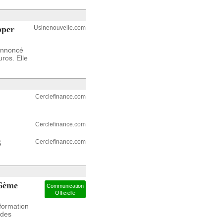
pper
Usinenouvelle.com
 annoncé
uros. Elle
Cerclefinance.com
Cerclefinance.com
S
Cerclefinance.com
16ème
Communication
Officielle
nformation
 des