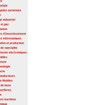
es
atiale
nies aeriennes
t
ge industriel
 et gaz
tation
es d'investissement
es informatiques
tion et production
de specialite
ments electroniques
biles
ement
hnologie
acie
onducteurs
m Mobiles
 de base
auriferes
se
ort maritime
onique