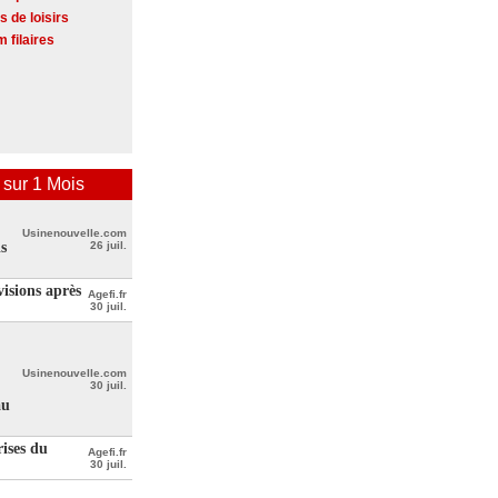
s de loisirs
 filaires
ur 1 Mois
,
Usinenouvelle.com
s
26 juil.
isions après
Agefi.fr
30 juil.
Usinenouvelle.com
30 juil.
au
rises du
Agefi.fr
30 juil.