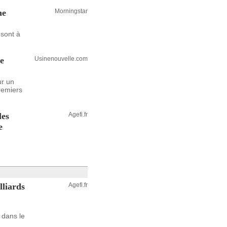
ne
Morningstar
 sont à
de
Usinenouvelle.com
ur un
remiers
les
Agefi.fr
e
lliards
Agefi.fr
 dans le