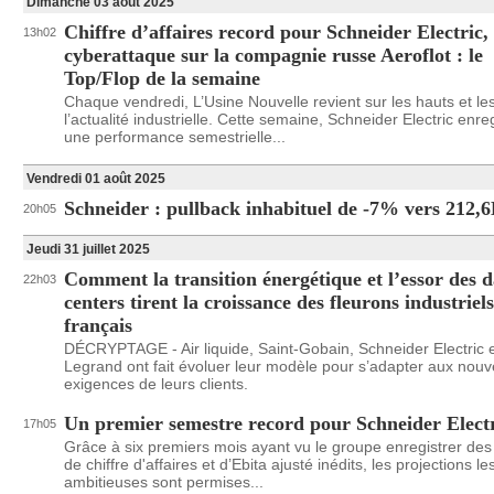
Dimanche 03 août 2025
Chiffre d’affaires record pour Schneider Electric,
13h02
cyberattaque sur la compagnie russe Aeroflot : le
Top/Flop de la semaine
Chaque vendredi, L’Usine Nouvelle revient sur les hauts et le
l’actualité industrielle. Cette semaine, Schneider Electric enre
une performance semestrielle...
Vendredi 01 août 2025
Schneider : pullback inhabituel de -7% vers 212,
20h05
Jeudi 31 juillet 2025
Comment la transition énergétique et l’essor des d
22h03
centers tirent la croissance des fleurons industriels
français
DÉCRYPTAGE - Air liquide, Saint-Gobain, Schneider Electric 
Legrand ont fait évoluer leur modèle pour s’adapter aux nouv
exigences de leurs clients.
Un premier semestre record pour Schneider Elect
17h05
Grâce à six premiers mois ayant vu le groupe enregistrer des
de chiffre d'affaires et d’Ebita ajusté inédits, les projections le
ambitieuses sont permises...