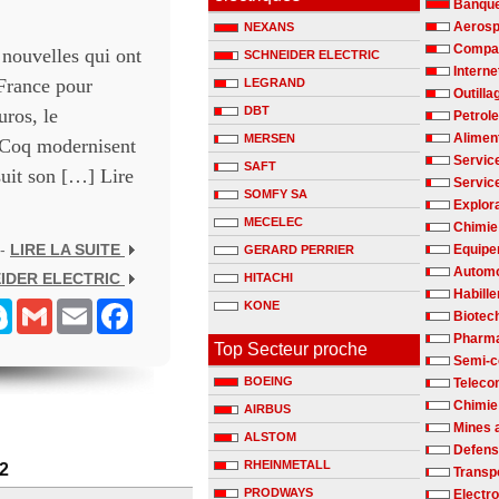
Banqu
Aerosp
NEXANS
Compag
nouvelles qui ont
SCHNEIDER ELECTRIC
Interne
 France pour
LEGRAND
Outilla
DBT
uros, le
Petrole
Alimen
MERSEN
e Coq modernisent
Servic
SAFT
uit son […] Lire
Servic
SOMFY SA
Explora
MECELEC
Chimie 
 -
LIRE LA SUITE
Equipe
GERARD PERRIER
Automo
IDER ELECTRIC
HITACHI
Habill
senger
Skype
Gmail
Email
Facebook
KONE
Biotec
Pharm
Top Secteur proche
Semi-c
BOEING
Teleco
Chimie
AIRBUS
Mines 
ALSTOM
Defen
RHEINMETALL
02
Transp
PRODWAYS
Electr