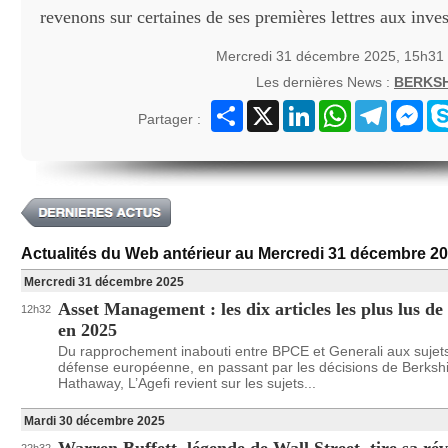
revenons sur certaines de ses premières lettres aux inves
Mercredi 31 décembre 2025, 15h31
Les dernières News :
BERKS
Partager
X
LinkedIn
WhatsApp
Telegram
Mes
Partager :
Actualités du Web antérieur au Mercredi 31 décembre 2
Mercredi 31 décembre 2025
Asset Management : les dix articles les plus lus de
12h32
en 2025
Du rapprochement inabouti entre BPCE et Generali aux sujets
défense européenne, en passant par les décisions de Berksh
Hathaway, L’Agefi revient sur les sujets...
Mardi 30 décembre 2025