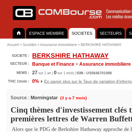
ESPACE MEMBRE
SOCIETES
SECTEURS
S
Accueil
>
Sociétés
>
Assurance immobiliere
>
BERKSHIRE HATHAWAY
BERKSHIRE HATHAWAY
SOCIETE :
SECTEUR :
Banque et Finance
>
Assurance immobiliere
27
0
NEWS :
sur 1 an |
sur 1 mois |
ISIN : US0846701086
0%
En savoir plus sur le Taux de variation d'inform
TVIC 1mois :
Source :
Morningstar
(il y a 7 mois)
Cinq thèmes d'investissement clés t
premières lettres de Warren Buffet
Alors que le PDG de Berkshire Hathaway approche de la