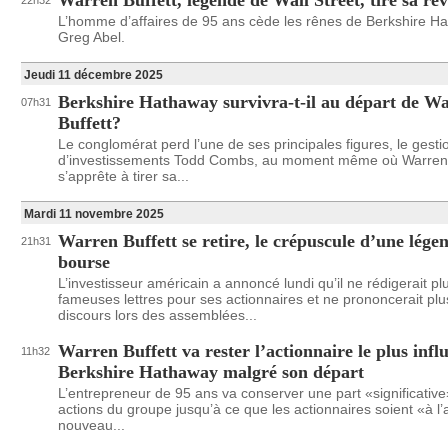
Warren Buffett, légende de Wall Street, tire sa ré
22h32
L’homme d’affaires de 95 ans cède les rênes de Berkshire H
Greg Abel.
Jeudi 11 décembre 2025
Berkshire Hathaway survivra-t-il au départ de W
07h31
Buffett?
Le conglomérat perd l’une de ses principales figures, le gesti
d’investissements Todd Combs, au moment même où Warren 
s’apprête à tirer sa...
Mardi 11 novembre 2025
Warren Buffett se retire, le crépuscule d’une légen
21h31
bourse
L’investisseur américain a annoncé lundi qu’il ne rédigerait pl
fameuses lettres pour ses actionnaires et ne prononcerait plu
discours lors des assemblées...
Warren Buffett va rester l’actionnaire le plus infl
11h32
Berkshire Hathaway malgré son départ
L’entrepreneur de 95 ans va conserver une part «significativ
actions du groupe jusqu’à ce que les actionnaires soient «à l’
nouveau...