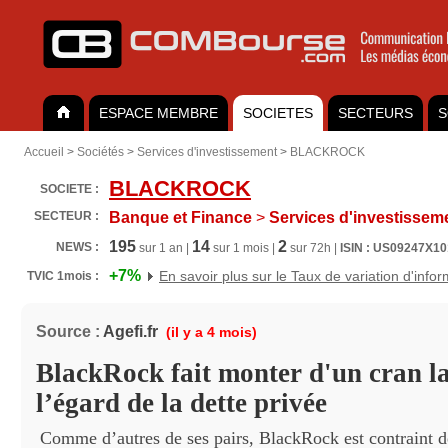
ESPACE MEMBRE
SOCIETES
SECTEURS
S
Accueil
>
Sociétés
>
Services d'investissement
>
BLACKROCK
BLACKROCK
SOCIETE :
SECTEUR :
Banque et Finance
>
Services d'investissem
195
14
2
NEWS :
sur 1 an |
sur 1 mois |
sur 72h |
ISIN : US09247X1
+7%
En savoir plus sur le Taux de variation d'info
TVIC 1mois :
Source :
Agefi.fr
(il y a 4 mois)
BlackRock fait monter d'un cran la
l’égard de la dette privée
Comme d’autres de ses pairs, BlackRock est contraint de