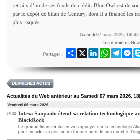
retraits d’un de ses fonds de crédit. Blue Owl est de so
par le dépôt de bilan de Century, dont il a financé les tr
plus risqués.
Samedi 07 mars 2026, 18h33
Les dernières New
Partager
X
LinkedIn
WhatsApp
Telegram
Mes
Partager :
Actualités du Web antérieur au Samedi 07 mars 2026, 1
Vendredi 06 mars 2026
Intesa Sanpaolo étend sa relation technologique a
07h32
BlackRock
Le groupe financier italien va s'appuyer sur la technologie Al
pour muscler sa gestion de fortune hors de son marché d'orig