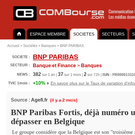
ESPACE MEMBRE
SOCIETES
SECTEURS
S
Accueil
>
Sociétés
>
Banques
>
BNP PARIBAS
BNP PARIBAS
SOCIETE :
SECTEUR :
Banque et Finance
>
Banques
382
37
2
NEWS :
sur 1 an |
sur 1 mois |
sur 72h |
ISIN : FR00001311
+10%
En savoir plus sur le Taux de variation d'inf
TVIC 1mois :
Source :
Agefi.fr
(il y a 2 mois)
BNP Paribas Fortis, déjà numéro u
dépasser en Belgique
Le groupe considère que la Belgique est son "troisième