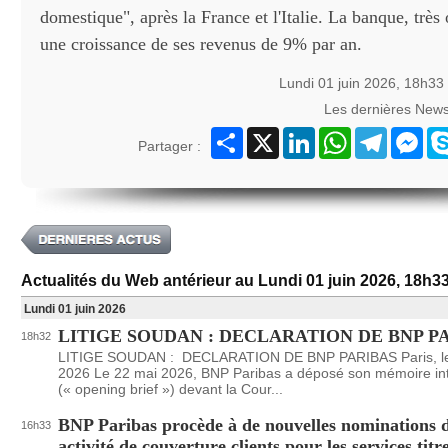
domestique", après la France et l'Italie. La banque, très 
une croissance de ses revenus de 9% par an.
Lundi 01 juin 2026, 18h33
Les dernières New
Partager
X
LinkedIn
WhatsApp
Telegram
Mes
Partager :
Actualités du Web antérieur au Lundi 01 juin 2026, 18h3
Lundi 01 juin 2026
LITIGE SOUDAN : DECLARATION DE BNP P
18h32
LITIGE SOUDAN : DECLARATION DE BNP PARIBAS Paris, le 
2026 Le 22 mai 2026, BNP Paribas a déposé son mémoire int
(« opening brief ») devant la Cour...
BNP Paribas procède à de nouvelles nominations 
16h33
activité de couverture clients pour les services titr