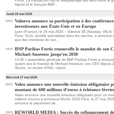
Fortis. La transaction suit le rééquilibrage des liens entre le 
Ageas et le français BNP...
Jeudi 28 mai 2026
Valneva annonce sa participation à des conférence
18h31
investisseurs aux États-Unis et en Europe
Lyon (France), le 28 mai 2026 – Valneva SE (Nasdaq: VALN;
Paris: VLA), société spécialisée dans les vaccins, a annoncé 
que des membres de son...
BNP Paribas Fortis renouvelle le mandat de son
14h32
Michael Anseeuw jusqu’en 2030
13:45 L'assemblée générale de BNP Paribas Fortis a renouve
quatre ans le mandat de Michael Anseeuw, son CEO depuis 
Stockx, un ancien d'ING, rejoint...
Mercredi 27 mai 2026
Valeo annonce une nouvelle émission obligataire 
20h31
montant de 600 millions d’euros à échéance févrie
Valeo annonce une nouvelle émission obligataire pour un mo
millions d’euros à échéance février 2033 Paris, le 27 mai 20
annonce le placement de...
REWORLD MEDIA : Succès du refinancement de 
18h33