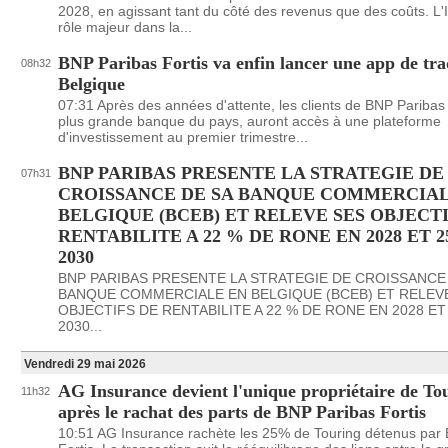
2028, en agissant tant du côté des revenus que des coûts. L'
rôle majeur dans la...
BNP Paribas Fortis va enfin lancer une app de tra
08h32
Belgique
07:31 Après des années d'attente, les clients de BNP Paribas F
plus grande banque du pays, auront accès à une plateforme
d'investissement au premier trimestre...
BNP PARIBAS PRESENTE LA STRATEGIE DE
07h31
CROISSANCE DE SA BANQUE COMMERCIAL
BELGIQUE (BCEB) ET RELEVE SES OBJECTI
RENTABILITE A 22 % DE RONE EN 2028 ET 2
2030
BNP PARIBAS PRESENTE LA STRATEGIE DE CROISSANCE
BANQUE COMMERCIALE EN BELGIQUE (BCEB) ET RELEV
OBJECTIFS DE RENTABILITE A 22 % DE RONE EN 2028 ET
2030...
Vendredi 29 mai 2026
AG Insurance devient l'unique propriétaire de To
11h32
après le rachat des parts de BNP Paribas Fortis
10:51 AG Insurance rachète les 25% de Touring détenus par