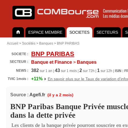
ESPACE MEMBRE
SOCIETES
SECTEURS
S
Accueil
>
Sociétés
>
Banques
>
BNP PARIBAS
BNP PARIBAS
SOCIETE :
SECTEUR :
Banque et Finance
>
Banques
382
43
2
1
NEWS :
sur 1 an |
sur 1 mois |
sur 72h |
sur 12h |
ISIN : 
+11%
En savoir plus sur le Taux de variation d'inf
TVIC 1mois :
Source :
Agefi.fr
(il y a 2 mois)
BNP Paribas Banque Privée muscle
dans la dette privée
Les clients de la banque privée pourront souscrire en exc