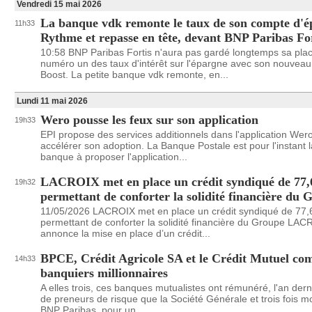
Vendredi 15 mai 2026
La banque vdk remonte le taux de son compte d'
11h33
Rythme et repasse en tête, devant BNP Paribas Fo
10:58 BNP Paribas Fortis n'aura pas gardé longtemps sa pla
numéro un des taux d'intérêt sur l'épargne avec son nouvea
Boost. La petite banque vdk remonte, en...
Lundi 11 mai 2026
Wero pousse les feux sur son application
19h33
EPI propose des services additionnels dans l'application Wer
accélérer son adoption. La Banque Postale est pour l'instant l
banque à proposer l'application...
LACROIX met en place un crédit syndiqué de 77,
19h32
permettant de conforter la solidité financière du 
11/05/2026 LACROIX met en place un crédit syndiqué de 77,
permettant de conforter la solidité financière du Groupe LAC
annonce la mise en place d’un crédit...
BPCE, Crédit Agricole SA et le Crédit Mutuel co
14h33
banquiers millionnaires
A elles trois, ces banques mutualistes ont rémunéré, l'an dern
de preneurs de risque que la Société Générale et trois fois m
BNP Paribas, pour un...