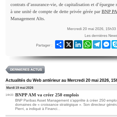
contrats d’assurance-vie, de capitalisation et d’épargne r
à une unité de compte de dette privée gérée par
BNP P
Management Alts.
Mercredi 20 mai 2026, 15h33
Les dernières New
Partager
X
LinkedIn
WhatsApp
Telegram
Mes
Partager :
Actualités du Web antérieur au Mercredi 20 mai 2026, 15
Mardi 19 mai 2026
BNPP AM va créer 250 emplois
14h33
BNP Paribas Asset Management s’apprête à créer 250 emplo
domaines de « croissance stratégique ». Son directeur génér
Pierri, a indiqué à Financi...