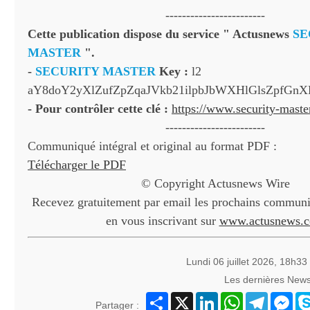
------------------------
Cette publication dispose du service " Actusnews
SE
MASTER
".
-
SECURITY MASTER
Key :
l2
aY8doY2yXlZufZpZqaJVkb21ilpbJbWXHlGlsZpfGn
- Pour contrôler cette clé :
https://www.security-mast
------------------------
Communiqué intégral et original au format PDF :
Télécharger le PDF
© Copyright Actusnews Wire
Recevez gratuitement par email les prochains communiq
en vous inscrivant sur
www.actusnews.
Lundi 06 juillet 2026, 18h33
Les dernières New
Partager
X
LinkedIn
WhatsApp
Telegram
Mes
Partager :