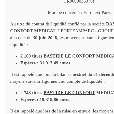
FR0000035370)
Marché concerné : Euronext Paris
Au titre du contrat de liquidité confié par la société
BA
CONFORT MEDICAL
à PORTZAMPARC - GROU
à la date du
30 juin 2026
, les moyens suivants figuraie
liquidité :
2 169 titres
BASTIDE LE CONFORT
MEDIC
Espèces : 31.913,49 euros
Il est rappelé que lors du bilan semestriel du
31 décemb
moyens suivants figuraient au compte de liquidité :
2 748 titres
BASTIDE LE CONFORT
MEDIC
Espèces : 19.319,86 euros
Il est rappelé que lors
de la mise en œuvre
, les moyens