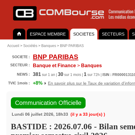
ESPACE MEMBRE
SOCIETES
SECTEURS
S
Accueil
>
Sociétés
>
Banques
>
BNP PARIBAS
BNP PARIBAS
SOCIETE :
SECTEUR :
Banque et Finance
>
Banques
381
30
1
NEWS :
sur 1 an |
sur 1 mois |
sur 72h |
ISIN : FR00001311
+8%
En savoir plus sur le Taux de variation d'info
TVIC 1mois :
Communication Officielle
Lundi 06 juillet 2026, 18h33
(il y a 33 jour(s) )
BASTIDE : 2026.07.06 - Bilan seme