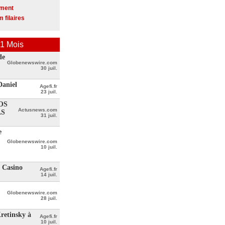
ement
 filaires
1 Mois
de
Globenewswire.com
30 juil.
Daniel
Agefi.fr
23 juil.
OS
Actusnews.com
LS
31 juil.
e
Globenewswire.com
10 juil.
e Casino
Agefi.fr
14 juil.
Globenewswire.com
28 juil.
Kretinsky à
Agefi.fr
10 juil.