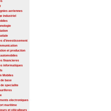
es
t
nies aeriennes
ge industriel
biles
hnologie
tation
atiale
es d'investissement
mmunication
tion et production
 automobiles
es financieres
es informatiques
ls
m Mobiles
 de base
de specialite
auriferes
se
ments electroniques
ort maritime
ateurs et viticulteurs