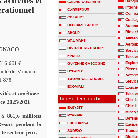
 activités et
Banqu
CASINO GUICHARD
érationnel
Interne
CARREFOUR
Compag
COLRUYT
Outilla
DELHAIZE GROUP
Automo
Biotec
AHOLD
Alimen
WAL MART
Aerosp
MONACO
DISTRIBORG GROUPE
Servic
FINATIS
Teleco
516 661 €.
Explora
GUYENNE GASCOGNE
Pieces
pauté de Monaco.
HYPARLO
Activit
1 878.
TOUPARGEL GROUPE
Servic
ECOMIAM
Logicie
vités et améliore
Teleco
Top Secteur proche
Chimie
cice 2025/2026
Chimie 
EASYJET
Mines 
 à 861,6 millions
RYANAIR
Defen
Resort pendant la
LUFTHANSA
Equipe
Transp
SODEXO
 le secteur jeux.
Distill