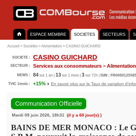
ESPACE MEMBRE
SOCIETES
SECTEURS
S
Accueil
>
Sociétés
>
Alimentation
>
CASINO GUICHARD
CASINO GUICHARD
SOCIETE :
SECTEUR :
Services aux consommateurs
>
Alimentation
84
13
3
NEWS :
sur 1 an |
sur 1 mois |
sur 72h |
ISIN : FR000012558
+15%
En savoir plus sur le Taux de variation d'inf
TVIC 1mois :
Communication Officielle
Mardi 09 juin 2026, 18h31
(il y a 60 jour(s) )
BAINS DE MER MONACO : Le G