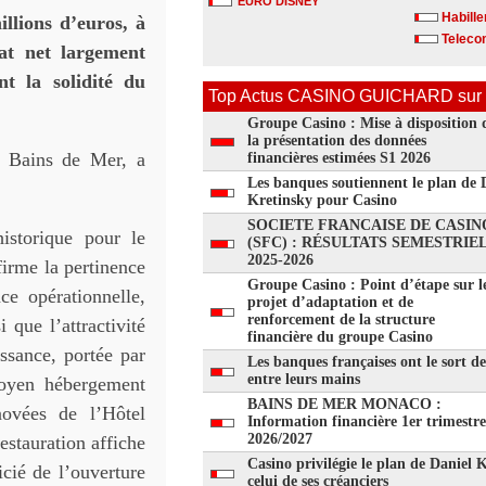
EURO DISNEY
Habill
illions d’euros, à
Telecom
tat net largement
nt la solidité du
Top Actus CASINO GUICHARD sur 
Groupe Casino : Mise à disposition 
la présentation des données
s Bains de Mer, a
financières estimées S1 2026
Les banques soutiennent le plan de 
Kretinsky pour Casino
SOCIETE FRANCAISE DE CASIN
istorique pour le
(SFC) : RÉSULTATS SEMESTRIE
2025-2026
firme la pertinence
Groupe Casino : Point d’étape sur l
ce opérationnelle,
projet d’adaptation et de
renforcement de la structure
 que l’attractivité
financière du groupe Casino
issance, portée par
Les banques françaises ont le sort d
entre leurs mains
moyen hébergement
BAINS DE MER MONACO :
novées de l’Hôtel
Information financière 1er trimestre
2026/2027
stauration affiche
Casino privilégie le plan de Daniel 
cié de l’ouverture
celui de ses créanciers