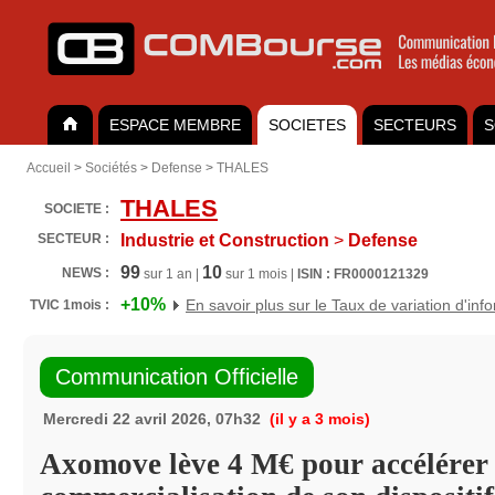
ESPACE MEMBRE
SOCIETES
SECTEURS
S
Accueil
>
Sociétés
>
Defense
>
THALES
THALES
SOCIETE :
SECTEUR :
Industrie et Construction
>
Defense
99
10
NEWS :
sur 1 an |
sur 1 mois |
ISIN : FR0000121329
+10%
En savoir plus sur le Taux de variation d'inf
TVIC 1mois :
Communication Officielle
Mercredi 22 avril 2026, 07h32
(il y a 3 mois)
Axomove lève 4 M€ pour accélérer 