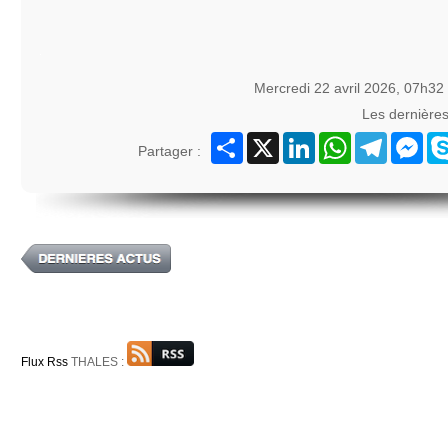
Mercredi 22 avril 2026, 07h32
Les dernière
Partager
X
LinkedIn
WhatsApp
Telegram
Mes
Partager :
Flux Rss
THALES :