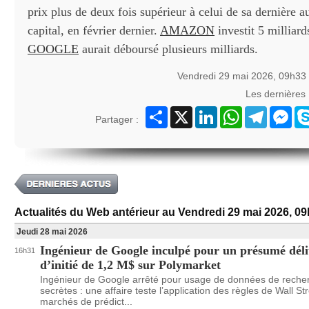
prix plus de deux fois supérieur à celui de sa dernière 
capital, en février dernier.
AMAZON
investit 5 milliard
GOOGLE
aurait déboursé plusieurs milliards.
Vendredi 29 mai 2026, 09h33
Les dernières
Partager
X
LinkedIn
WhatsApp
Telegram
Mes
Partager :
Actualités du Web antérieur au Vendredi 29 mai 2026, 0
Jeudi 28 mai 2026
Ingénieur de Google inculpé pour un présumé déli
16h31
d’initié de 1,2 M$ sur Polymarket
Ingénieur de Google arrêté pour usage de données de reche
secrètes : une affaire teste l’application des règles de Wall St
marchés de prédict...