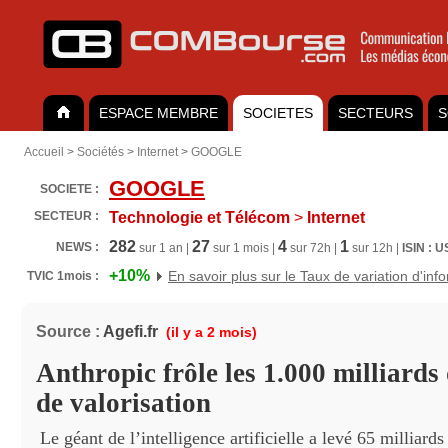
ESPACE MEMBRE
SOCIETES
SECTEURS
S
Accueil
>
Sociétés
>
Internet
>
GOOGLE
GOOGLE
SOCIETE :
SECTEUR :
Technologie et Télécom
>
Internet
282
27
4
1
NEWS :
sur 1 an |
sur 1 mois |
sur 72h |
sur 12h |
ISIN : 
+10%
En savoir plus sur le Taux de variation d'inf
TVIC 1mois :
Source :
Agefi.fr
(il y a 2 mois)
Anthropic frôle les 1.000 milliards 
de valorisation
Le géant de l’intelligence artificielle a levé 65 milliards