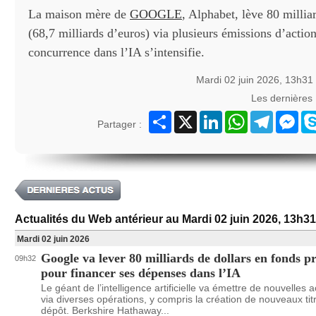
La maison mère de
GOOGLE
, Alphabet, lève 80 millia
(68,7 milliards d’euros) via plusieurs émissions d’action
concurrence dans l’IA s’intensifie.
Mardi 02 juin 2026, 13h31
Les dernières
Partager
X
LinkedIn
WhatsApp
Telegram
Mes
Partager :
Actualités du Web antérieur au Mardi 02 juin 2026, 13h31
Mardi 02 juin 2026
Google va lever 80 milliards de dollars en fonds p
09h32
pour financer ses dépenses dans l’IA
Le géant de l’intelligence artificielle va émettre de nouvelles a
via diverses opérations, y compris la création de nouveaux tit
dépôt. Berkshire Hathaway...