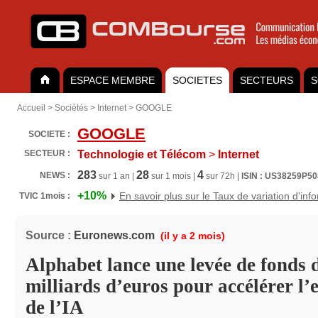
ESPACE MEMBRE
SOCIETES
SECTEURS
S
Accueil
>
Sociétés
>
Internet
>
GOOGLE
GOOGLE
SOCIETE :
SECTEUR :
Technologie et Télécom
>
Internet
283
28
4
NEWS :
sur 1 an |
sur 1 mois |
sur 72h |
ISIN : US38259P5
+10%
En savoir plus sur le Taux de variation d'inf
TVIC 1mois :
Source :
Euronews.com
(il y a 2 mois)
Alphabet lance une levée de fonds 
milliards d’euros pour accélérer l
de l’IA