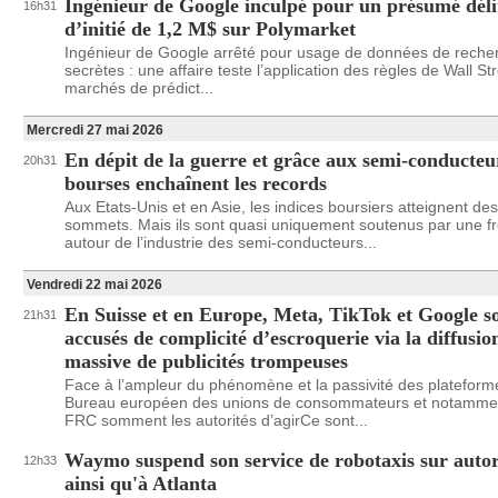
Ingénieur de Google inculpé pour un présumé déli
16h31
d’initié de 1,2 M$ sur Polymarket
Ingénieur de Google arrêté pour usage de données de reche
secrètes : une affaire teste l’application des règles de Wall St
marchés de prédict...
Mercredi 27 mai 2026
En dépit de la guerre et grâce aux semi-conducteur
20h31
bourses enchaînent les records
Aux Etats-Unis et en Asie, les indices boursiers atteignent des
sommets. Mais ils sont quasi uniquement soutenus par une f
autour de l’industrie des semi-conducteurs...
Vendredi 22 mai 2026
En Suisse et en Europe, Meta, TikTok et Google s
21h31
accusés de complicité d’escroquerie via la diffusio
massive de publicités trompeuses
Face à l’ampleur du phénomène et la passivité des plateforme
Bureau européen des unions de consommateurs et notammen
FRC somment les autorités d’agirCe sont...
Waymo suspend son service de robotaxis sur auto
12h33
ainsi qu'à Atlanta