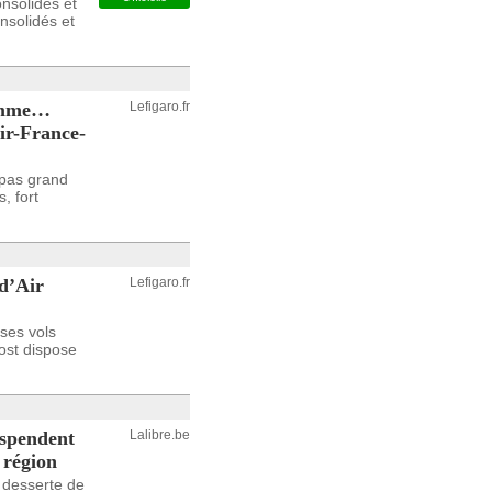
onsolidés et
nsolidés et
gamme…
Lefigaro.fr
ir-France-
 pas grand
, fort
d’Air
Lefigaro.fr
ses vols
cost dispose
uspendent
Lalibre.be
 région
 desserte de