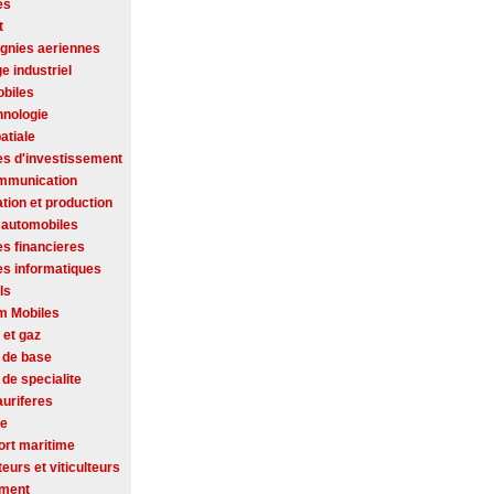
es
t
nies aeriennes
ge industriel
biles
hnologie
atiale
es d'investissement
mmunication
tion et production
 automobiles
es financieres
es informatiques
ls
m Mobiles
 et gaz
 de base
de specialite
auriferes
se
ort maritime
ateurs et viticulteurs
ement