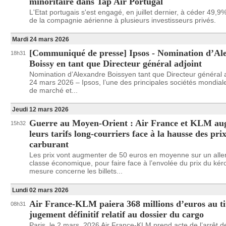
minoritaire dans Tap Air Portugal
L'Etat portugais s'est engagé, en juillet dernier, à céder 49,9%
de la compagnie aérienne à plusieurs investisseurs privés.
Mardi 24 mars 2026
[Communiqué de presse] Ipsos - Nomination d’Al
18h31
Boissy en tant que Directeur général adjoint
Nomination d’Alexandre Boissyen tant que Directeur général a
24 mars 2026 – Ipsos, l’une des principales sociétés mondial
de marché et...
Jeudi 12 mars 2026
Guerre au Moyen-Orient : Air France et KLM au
15h32
leurs tarifs long-courriers face à la hausse des pri
carburant
Les prix vont augmenter de 50 euros en moyenne sur un aller
classe économique, pour faire face à l’envolée du prix du ké
mesure concerne les billets...
Lundi 02 mars 2026
Air France-KLM paiera 368 millions d’euros au ti
08h31
jugement définitif relatif au dossier du cargo
Paris, le 2 mars, 2026 Air France-KLM prend acte de l’arrêt d