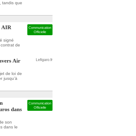
, tandis que
e AIR
Communication
Officielle
té signé
 contrat de
nvers Air
Lefigaro.fr
t de loi de
r jusqu’à
on
Communication
Officielle
euros dans
de son
os dans le