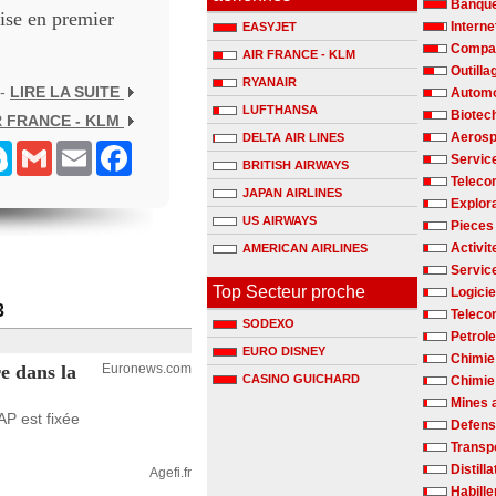
Banqu
ise en premier
Interne
EASYJET
Compag
AIR FRANCE - KLM
Outilla
RYANAIR
 -
LIRE LA SUITE
Automo
LUFTHANSA
Biotec
R FRANCE - KLM
Aerosp
DELTA AIR LINES
senger
Skype
Gmail
Email
Facebook
Servic
BRITISH AIRWAYS
Teleco
JAPAN AIRLINES
Explora
US AIRWAYS
Pieces
Activit
AMERICAN AIRLINES
Servic
Top Secteur proche
Logicie
3
Teleco
SODEXO
Petrole
EURO DISNEY
Chimie
e dans la
Euronews.com
CASINO GUICHARD
Chimie 
Mines 
AP est fixée
Defen
Transp
Distill
Agefi.fr
Habill