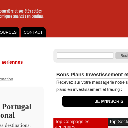
OURCES
CONTACT
aeriennes
Bons Plans Investissement e
ormation
Recevez sur votre messagerie notre s
plans en investissement et trading :
JE M'INSCRIS
 Portugal
ional
Top Compagnies
Top Sect
es destinations.
aeriennes