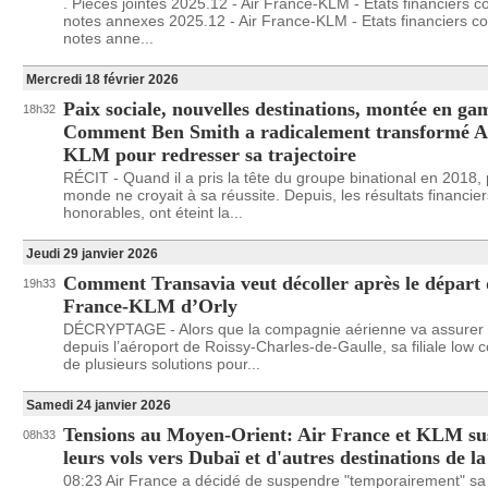
. Pièces jointes 2025.12 - Air France-KLM - Etats financiers c
notes annexes 2025.12 - Air France-KLM - Etats financiers co
notes anne...
Mercredi 18 février 2026
Paix sociale, nouvelles destinations, montée en 
18h32
Comment Ben Smith a radicalement transformé A
KLM pour redresser sa trajectoire
RÉCIT - Quand il a pris la tête du groupe binational en 2018,
monde ne croyait à sa réussite. Depuis, les résultats financiers
honorables, ont éteint la...
Jeudi 29 janvier 2026
Comment Transavia veut décoller après le départ 
19h33
France-KLM d’Orly
DÉCRYPTAGE - Alors que la compagnie aérienne va assurer 
depuis l’aéroport de Roissy-Charles-de-Gaulle, sa filiale low 
de plusieurs solutions pour...
Samedi 24 janvier 2026
Tensions au Moyen-Orient: Air France et KLM s
08h33
leurs vols vers Dubaï et d'autres destinations de la
08:23 Air France a décidé de suspendre "temporairement" sa