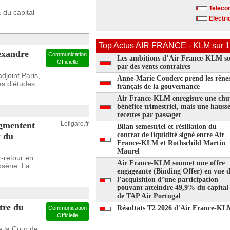
Telecom
 du capital
Electri
Top Actus AIR FRANCE - KLM sur 1
exandre
Communication
Les ambitions d’Air France-KLM son
Officielle
par des vents contraires
djoint Paris,
Anne-Marie Couderc prend les rêne
es d’études
français de la gouvernance
Air France-KLM enregistre une chu
bénéfice trimestriel, mais une hauss
recettes par passager
gmentent
Lefigaro.fr
Bilan semestriel et résiliation du
x du
contrat de liquidité signé entre Air
France-KLM et Rothschild Martin
Maurel
-retour en
Air France-KLM soumet une offre
rosène. La
engageante (Binding Offer) en vue 
l’acquisition d’une participation
pouvant atteindre 49,9% du capital
de TAP Air Portugal
tre du
Résultats T2 2026 d'Air France-K
Communication
Officielle
e la Cour de