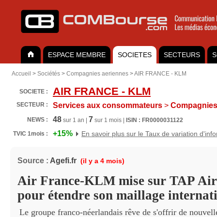
ESPACE MEMBRE
SOCIETES
SECTEURS
S
Accueil
>
Sociétés
>
Compagnies aeriennes
>
AIR FRANCE - KLM
AIR FRANCE - KLM
SOCIETE :
SECTEUR :
Services aux consommateurs
>
Compagnies 
48
7
NEWS :
sur 1 an |
sur 1 mois |
ISIN : FR0000031122
+15%
En savoir plus sur le Taux de variation d'inf
TVIC 1mois :
Source :
Agefi.fr
(il y a 4 mois)
Air France-KLM mise sur TAP Air
pour étendre son maillage internat
Le groupe franco-néerlandais rêve de s'offrir de nouvell