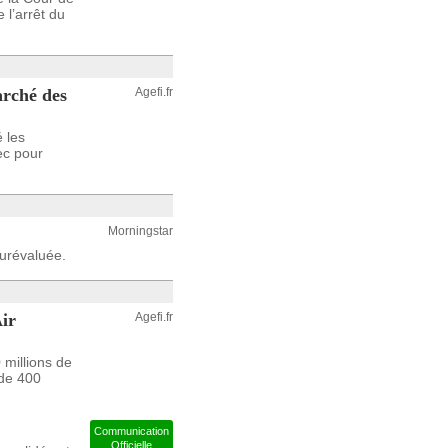
 l’arrêt du
arché des
Agefi.fr
é les
ec pour
Morningstar
urévaluée.
Air
Agefi.fr
 millions de
 de 400
Communication
Officielle