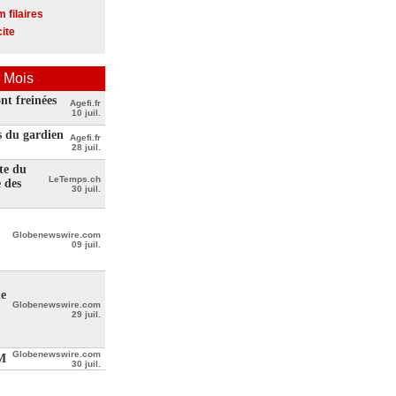
 filaires
cite
 Mois
t freinées
Agefi.fr
10 juil.
s du gardien
Agefi.fr
28 juil.
te du
LeTemps.ch
e des
30 juil.
Globenewswire.com
09 juil.
de
Globenewswire.com
29 juil.
Globenewswire.com
LM
30 juil.