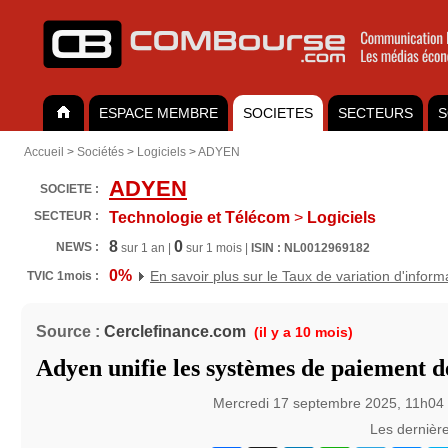
ESPACE MEMBRE
SOCIETES
SECTEURS
S
Accueil
>
Sociétés
>
Logiciels
>
ADYEN
ADYEN
SOCIETE :
SECTEUR :
Technologie et Télécom
>
Logiciels
8
0
NEWS :
sur 1 an |
sur 1 mois |
ISIN : NL0012969182
0%
En savoir plus sur le Taux de variation d'inform
TVIC 1mois :
Source :
Cerclefinance.com
(il y a 10 mois)
Adyen unifie les systèmes de paiement 
Mercredi 17 septembre 2025, 11h04
Les dernièr