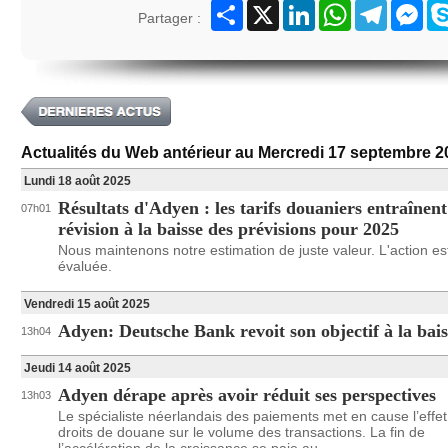
Partager
X
LinkedIn
WhatsApp
Telegram
Mes
Partager :
Actualités du Web antérieur au Mercredi 17 septembre 2
Lundi 18 août 2025
Résultats d'Adyen : les tarifs douaniers entraînen
07h01
révision à la baisse des prévisions pour 2025
Nous maintenons notre estimation de juste valeur. L'action es
évaluée.
Vendredi 15 août 2025
Adyen: Deutsche Bank revoit son objectif à la bais
13h04
Jeudi 14 août 2025
Adyen dérape après avoir réduit ses perspectives
13h03
Le spécialiste néerlandais des paiements met en cause l’effe
droits de douane sur le volume des transactions. La fin de