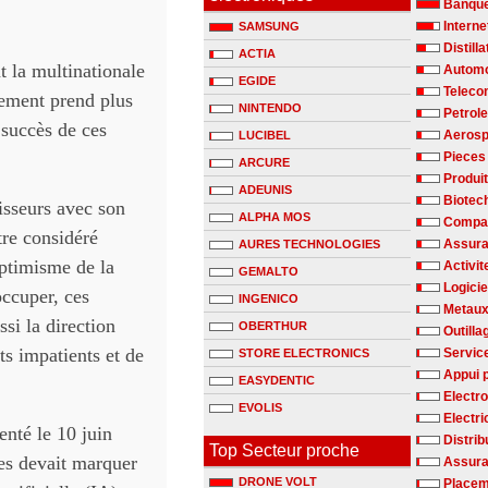
Banqu
Interne
SAMSUNG
Distill
ACTIA
t la multinationale
Automo
EGIDE
Teleco
iement prend plus
NINTENDO
Petrole
succès de ces
Aerosp
LUCIBEL
Pieces
ARCURE
Produit
ADEUNIS
Biotec
tisseurs avec son
ALPHA MOS
Compag
tre considéré
Assur
AURES TECHNOLOGIES
ptimisme de la
Activit
GEMALTO
Logicie
ccuper, ces
INGENICO
Metaux
si la direction
OBERTHUR
Outilla
ts impatients et de
Service
STORE ELECTRONICS
Appui 
EASYDENTIC
Electr
EVOLIS
Electri
enté le 10 juin
Distrib
Top Secteur proche
es devait marquer
Assura
DRONE VOLT
Placem