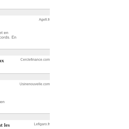
Agefi.fr
et en
cords. En
ux
Cerclefinance.com
Usinenouvelle.com
éen
t les
Lefigaro.fr