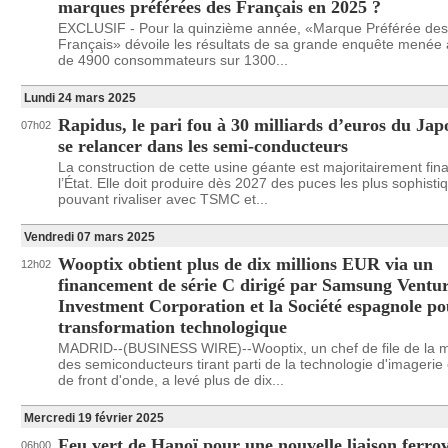
marques préférées des Français en 2025 ?
EXCLUSIF - Pour la quinzième année, «Marque Préférée des
Français» dévoile les résultats de sa grande enquête menée
de 4900 consommateurs sur 1300...
Lundi 24 mars 2025
Rapidus, le pari fou à 30 milliards d’euros du Ja
07h02
se relancer dans les semi-conducteurs
La construction de cette usine géante est majoritairement fin
l’État. Elle doit produire dès 2027 des puces les plus sophist
pouvant rivaliser avec TSMC et...
Vendredi 07 mars 2025
Wooptix obtient plus de dix millions EUR via un
12h02
financement de série C dirigé par Samsung Ventu
Investment Corporation et la Société espagnole po
transformation technologique
MADRID--(BUSINESS WIRE)--Wooptix, un chef de file de la m
des semiconducteurs tirant parti de la technologie d'imageri
de front d'onde, a levé plus de dix...
Mercredi 19 février 2025
Feu vert de Hanoï pour une nouvelle liaison ferrov
06h00