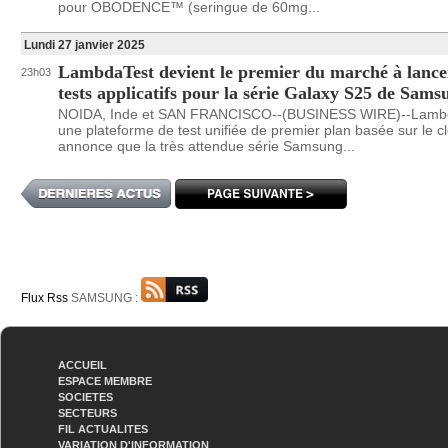
pour OBODENCE™ (seringue de 60mg...
Lundi 27 janvier 2025
LambdaTest devient le premier du marché à lance
23h03
tests applicatifs pour la série Galaxy S25 de Sams
NOIDA, Inde et SAN FRANCISCO--(BUSINESS WIRE)--Lambd
une plateforme de test unifiée de premier plan basée sur le c
annonce que la très attendue série Samsung...
Flux Rss
SAMSUNG :
ACCUEIL
ESPACE MEMBRE
SOCIETES
SECTEURS
FIL ACTUALITES
VARIATION D'INFORMATION