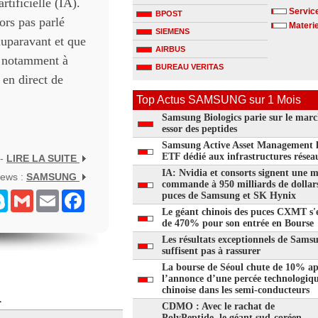
rtificielle (IA).
Servic
BPOST
ors pas parlé
Materi
SIEMENS
auparavant et que
AIRBUS
e notamment à
BUREAU VERITAS
en direct de
Top Actus SAMSUNG sur 1 Mois
Samsung Biologics parie sur le marc
essor des peptides
Samsung Active Asset Management 
ETF dédié aux infrastructures résea
 -
LIRE LA SUITE
IA: Nvidia et consorts signent une 
News :
SAMSUNG
commande à 950 milliards de dollar
senger
Skype
Gmail
Email
Facebook
puces de Samsung et SK Hynix
Le géant chinois des puces CXMT s'
de 470% pour son entrée en Bourse
Les résultats exceptionnels de Sams
suffisent pas à rassurer
La bourse de Séoul chute de 10% ap
l’annonce d’une percée technologiq
chinoise dans les semi-conducteurs
1
CDMO : Avec le rachat de
PolyPeptide, le géant sud-coréen