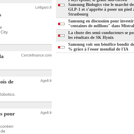
Samsung Biologics vise le marché de
Lefigaro.fr
GLP-1 et s’apprête à poser un pied 
s
Strasbourg
Samsung en discussion pour investir
"centaines de millions" dans Mistra
e
City
La chute des semi-conducteurs se po
les résultats de SK Hynix
Samsung voit son bénéfice bondir d
% grâce à l'essor mondial de l'IA
la
Cerclefinance.com
ois de
Agefi.fr
Robotics.
s pour
Agefi.fr
d-coréen
 de