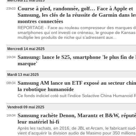
Mercredi 21 mai 2025
Course à pied, randonnée, golf… Face à Apple et
23h03
Samsung, les clés de la réussite de Garmin dans le
montres connectées
REPORTAGE - Face au rouleau compresseur des marques d
smartphones qui ont investi ce créneau, le groupe de Kansas 
multiplie les produits de niche qui s’adressent aux...
Mercredi 14 mai 2025
Samsung: lance le S25, smartphone 'le plus fin de 
16h34
marque'
Mardi 13 mai 2025
Samsung AM lance un ETF exposé au secteur chin
08h34
la robotique humanoïde
Ce fonds indiciel coté suit l’indice Solactive China Humanoid 
Vendredi 09 mai 2025
Samsung rachète Denon, Marantz et B&W, réputé
16h34
leur matériel hi-fi
Après les rachats, en 2016, de JBL et Arcam, le fabricant su
vient d’acquérir la division audio de Masimo pour 350 millions