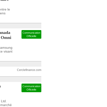
ntre le
iens
Canada
Communication
Officielle
f Omni
 Samsung
e visant
Cerclefinance.com
a
Communication
Officielle
Ltd.
e marché