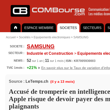
ESPACE MEMBRE
SOCIETES
SECTEURS
S
Accueil
>
Sociétés
>
Equipements electroniques
>
SAMSUNG
SAMSUNG
SOCIETE :
SECTEUR :
Industrie et Construction
>
Equipements elec
52
11
NEWS :
sur 1 an |
sur 1 mois |
ISIN : KR7005930003
+21%
En savoir plus sur le Taux de variation d'inf
TVIC 1mois :
Source :
LeTemps.ch
(il y a 13 mois)
Accusé de tromperie en intelligence 
Apple risque de devoir payer des m
plaignants