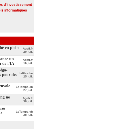
es d'investissement
els informatiques
hé en plein
Agefi.fr
20 juil.
lance un
Agefi.fr
u de l'IA
15 juil.
méga-
Lalibre.be
s pour des
25 juil.
envole
LeTemps.ch
27 juil.
ung ne
Agefi.fr
30 juil.
rès
LeTemps.ch
ue
28 juil.