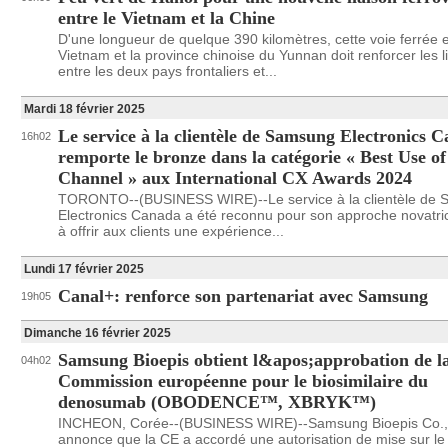
entre le Vietnam et la Chine
D'une longueur de quelque 390 kilomètres, cette voie ferrée e
Vietnam et la province chinoise du Yunnan doit renforcer les l
entre les deux pays frontaliers et...
Mardi 18 février 2025
Le service à la clientèle de Samsung Electronics 
16h02
remporte le bronze dans la catégorie « Best Use o
Channel » aux International CX Awards 2024
TORONTO--(BUSINESS WIRE)--Le service à la clientèle de
Electronics Canada a été reconnu pour son approche novatric
à offrir aux clients une expérience...
Lundi 17 février 2025
Canal+: renforce son partenariat avec Samsung
19h05
Dimanche 16 février 2025
Samsung Bioepis obtient l&apos;approbation de l
04h02
Commission européenne pour le biosimilaire du
denosumab (OBODENCE™, XBRYK™)
INCHEON, Corée--(BUSINESS WIRE)--Samsung Bioepis Co., 
annonce que la CE a accordé une autorisation de mise sur l