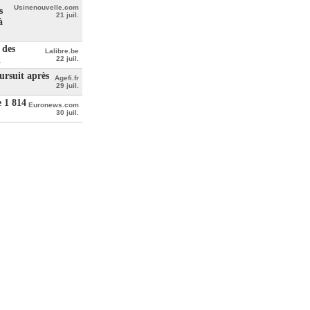
Usinenouvelle.com
s
21 juil.
à
 des
Lalibre.be
l
22 juil.
ursuit après
Agefi.fr
29 juil.
e 1 814
Euronews.com
30 juil.