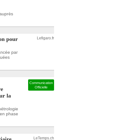
 auprès
pon pour
Lefigaro.fr
ancée par
iquées
Communication
Officielle
re
ur la
étrologie
e en phase
iaire
LeTemps.ch