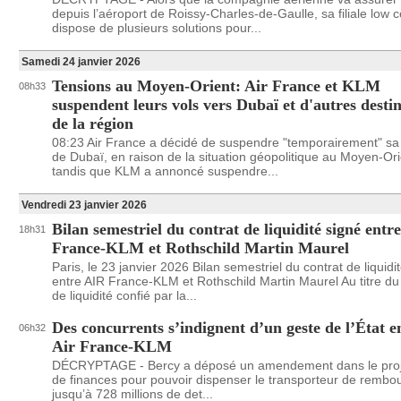
depuis l’aéroport de Roissy-Charles-de-Gaulle, sa filiale low c
dispose de plusieurs solutions pour...
Samedi 24 janvier 2026
Tensions au Moyen-Orient: Air France et KLM
08h33
suspendent leurs vols vers Dubaï et d'autres desti
de la région
08:23 Air France a décidé de suspendre "temporairement" sa
de Dubaï, en raison de la situation géopolitique au Moyen-Ori
tandis que KLM a annoncé suspendre...
Vendredi 23 janvier 2026
Bilan semestriel du contrat de liquidité signé entr
18h31
France-KLM et Rothschild Martin Maurel
Paris, le 23 janvier 2026 Bilan semestriel du contrat de liquidi
entre AIR France-KLM et Rothschild Martin Maurel Au titre du
de liquidité confié par la...
Des concurrents s’indignent d’un geste de l’État e
06h32
Air France-KLM
DÉCRYPTAGE - Bercy a déposé un amendement dans le proje
de finances pour pouvoir dispenser le transporteur de rembo
jusqu’à 728 millions de det...