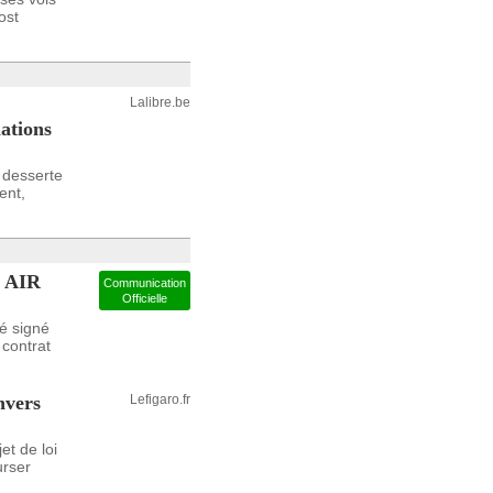
ost
Lalibre.be
nations
 desserte
ent,
e AIR
Communication
Officielle
té signé
 contrat
nvers
Lefigaro.fr
t de loi
urser