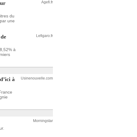
our
Agefi.fr
itres du
 par une
 de
Lefigaro.fr
 8,52% à
miers
’ici à
Usinenouvelle.com
 France
gnie
Morningstar
ur.