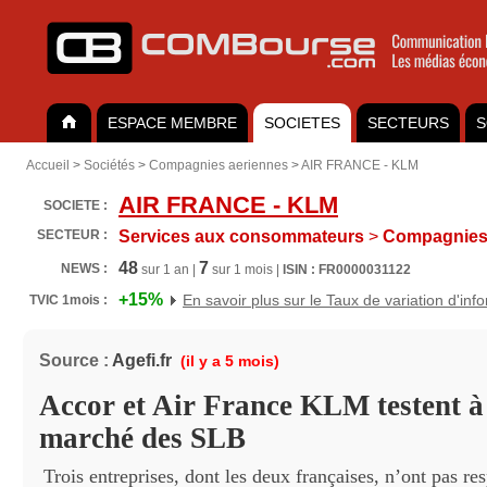
ESPACE MEMBRE
SOCIETES
SECTEURS
S
Accueil
>
Sociétés
>
Compagnies aeriennes
>
AIR FRANCE - KLM
AIR FRANCE - KLM
SOCIETE :
SECTEUR :
Services aux consommateurs
>
Compagnies 
48
7
NEWS :
sur 1 an |
sur 1 mois |
ISIN : FR0000031122
+15%
En savoir plus sur le Taux de variation d'inf
TVIC 1mois :
Source :
Agefi.fr
(il y a 5 mois)
Accor et Air France KLM testent à 
marché des SLB
Trois entreprises, dont les deux françaises, n’ont pas res