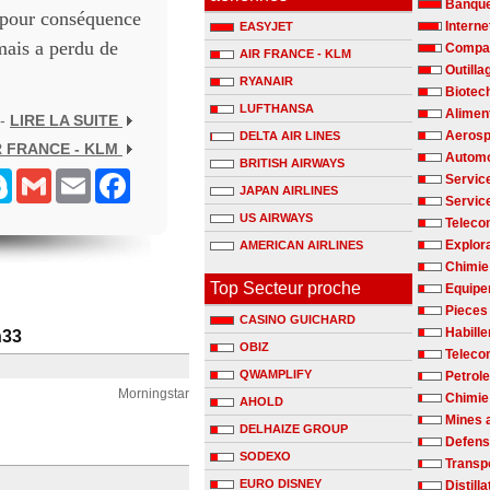
Banqu
c pour conséquence
Interne
EASYJET
mais a perdu de
Compag
AIR FRANCE - KLM
Outilla
RYANAIR
Biotec
LUFTHANSA
Alimen
 -
LIRE LA SUITE
Aerosp
DELTA AIR LINES
R FRANCE - KLM
Automo
BRITISH AIRWAYS
senger
Skype
Gmail
Email
Facebook
Servic
JAPAN AIRLINES
Servic
US AIRWAYS
Teleco
Explora
AMERICAN AIRLINES
Chimie 
Top Secteur proche
Equipe
Pieces
CASINO GUICHARD
Habill
h33
OBIZ
Teleco
QWAMPLIFY
Petrole
Morningstar
Chimie
AHOLD
Mines 
DELHAIZE GROUP
Defen
SODEXO
Transp
EURO DISNEY
Distill