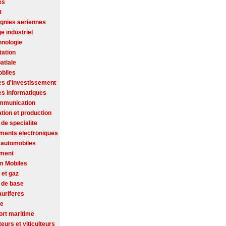
es
t
nies aeriennes
ge industriel
hnologie
tation
atiale
biles
es d'investissement
es informatiques
mmunication
tion et production
de specialite
ments electroniques
 automobiles
ement
m Mobiles
 et gaz
 de base
auriferes
se
ort maritime
ateurs et viticulteurs