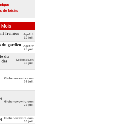
onique
s de loisirs
 Mois
t freinées
Agefi.fr
10 juil.
s du gardien
Agefi.fr
28 juil.
te du
LeTemps.ch
e des
30 juil.
Globenewswire.com
09 juil.
de
Globenewswire.com
29 juil.
Globenewswire.com
LM
30 juil.