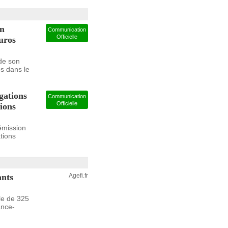
on
Communication
Officielle
uros
de son
os dans le
gations
Communication
Officielle
ions
émission
tions
ants
Agefi.fr
le de 325
ance-