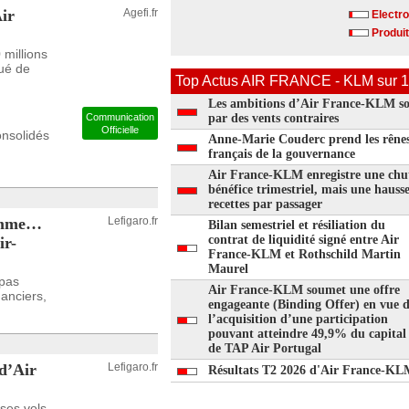
Air
Agefi.fr
Electr
Produit
millions
nué de
Top Actus AIR FRANCE - KLM sur 1
Les ambitions d’Air France-KLM son
Communication
par des vents contraires
Officielle
onsolidés
Anne-Marie Couderc prend les rêne
français de la gouvernance
Air France-KLM enregistre une chu
bénéfice trimestriel, mais une hauss
recettes par passager
gamme…
Lefigaro.fr
Bilan semestriel et résiliation du
contrat de liquidité signé entre Air
ir-
France-KLM et Rothschild Martin
Maurel
 pas
Air France-KLM soumet une offre
nanciers,
engageante (Binding Offer) en vue 
l’acquisition d’une participation
pouvant atteindre 49,9% du capital
de TAP Air Portugal
d’Air
Lefigaro.fr
Résultats T2 2026 d'Air France-K
ses vols