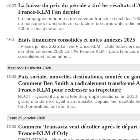
La baisse du prix du pétrole a tiré les résultats d'
09h33
France-KLM l'an dernier
La compagnie aérienne a de nouveau franchi le seuil des 100 
de passagers transportés et sa facture de carburants a dimi
400 millions d'euros en...
Etats financiers consolidés et notes annexes 2025
08h31
. Pièces jointes 2025.12 - Air France-KLM - Etats financiers c
et notes annexes 2025.12 - Air France-KLM - Etats financiers
consolidés et notes anne...
Mercredi 18 février 2026
Paix sociale, nouvelles destinations, montée en 
18h32
Comment Ben Smith a radicalement transformé A
France-KLM pour redresser sa trajectoire
RÉCIT - Quand il a pris la tête du groupe binational en 2018,
grand monde ne croyait à sa réussite. Depuis, les résultats fi
fort honorables, ont éteint la...
Jeudi 29 janvier 2026
Comment Transavia veut décoller après le départ 
19h33
France-KLM d’Orly
DÉCRYPTAGE - Alors que la compagnie aérienne va assurer 