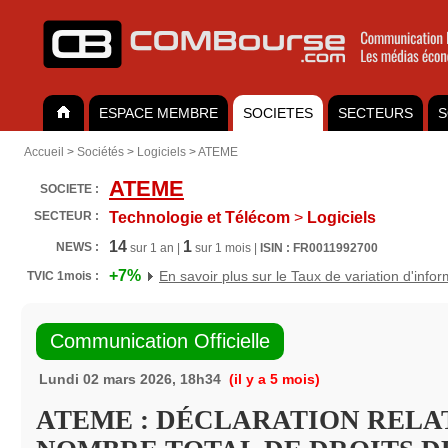
ESPACE MEMBRE
SOCIETES
SECTEURS
S
Accueil
>
Sociétés
>
Logiciels
>
ATEME
ATEME
SOCIETE :
SECTEUR :
Technologie et Télécom
>
Logiciels
14
1
NEWS :
sur 1 an |
sur 1 mois |
ISIN : FR0011992700
+7%
En savoir plus sur le Taux de variation d'info
TVIC 1mois :
Communication Officielle
Lundi 02 mars 2026, 18h34
(il y a 5 mois)
ATEME : DÉCLARATION RELA