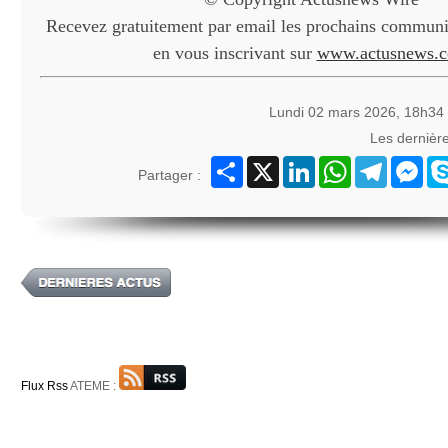
Recevez gratuitement par email les prochains communiq
en vous inscrivant sur
www.actusnews.
Lundi 02 mars 2026, 18h34
Les dernièr
Partager
X
LinkedIn
WhatsApp
Telegram
Mes
Partager :
Flux Rss
ATEME :