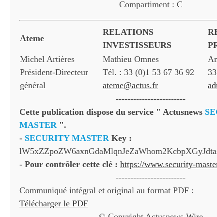
Compartiment : C
RELATIONS
R
Ateme
INVESTISSEURS
P
Michel Artières
Mathieu Omnes
Am
Président-Directeur
Tél. : 33 (0)1 53 67 36 92
33
général
ateme@actus.fr
ad
------------------------
Cette publication dispose du service " Actusnews
SE
MASTER
".
-
SECURITY MASTER
Key :
lW5xZZpoZW6axnGdaMlqnJeZaWhom2KcbpXGyJdt
- Pour contrôler cette clé :
https://www.security-mast
------------------------
Communiqué intégral et original au format PDF :
Télécharger le PDF
© Copyright Actusnews Wire