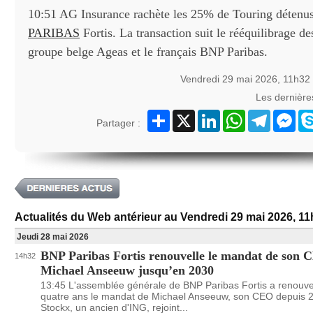
10:51 AG Insurance rachète les 25% de Touring détenu
PARIBAS
Fortis. La transaction suit le rééquilibrage des
groupe belge Ageas et le français BNP Paribas.
Vendredi 29 mai 2026, 11h32
Les dernièr
Partager
X
LinkedIn
WhatsApp
Telegram
Mes
Partager :
Actualités du Web antérieur au Vendredi 29 mai 2026, 1
Jeudi 28 mai 2026
BNP Paribas Fortis renouvelle le mandat de son
14h32
Michael Anseeuw jusqu’en 2030
13:45 L'assemblée générale de BNP Paribas Fortis a renouve
quatre ans le mandat de Michael Anseeuw, son CEO depuis 
Stockx, un ancien d'ING, rejoint...