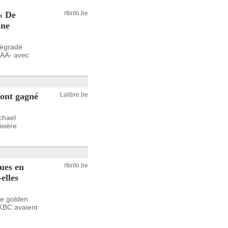
« De
rtlinfo.be
une
dégradé
à AA- avec
 ont gagné
Lalibre.be
chael
sière
ques en
rtlinfo.be
elles
te golden
 KBC avaient