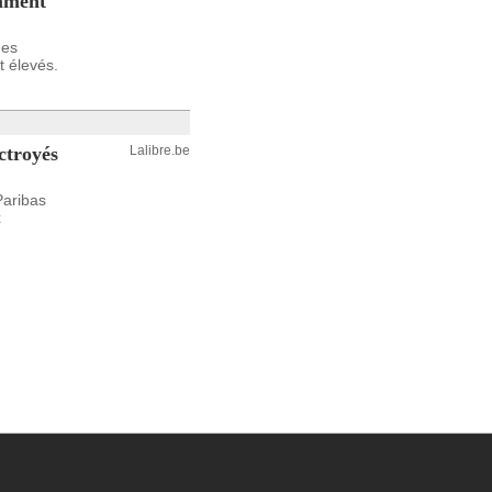
omment
nes
t élevés.
ctroyés
Lalibre.be
Paribas
x