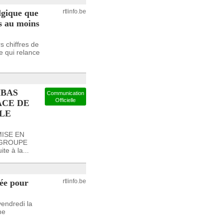
elgique que
rtlinfo.be
is au moins
s chiffres de
e qui relance
IBAS
Communication
Officielle
ACE DE
LE
MISE EN
 GROUPE
e à la...
dée pour
rtlinfo.be
endredi la
ne