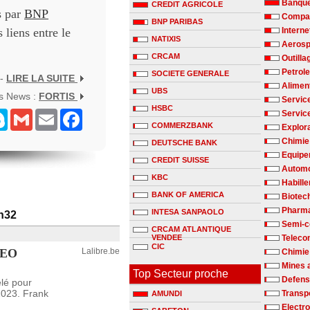
Banqu
CREDIT AGRICOLE
s par
BNP
Compag
BNP PARIBAS
 liens entre le
Interne
NATIXIS
Aerosp
CRCAM
Outilla
Petrole
SOCIETE GENERALE
 -
LIRE LA SUITE
Alimen
UBS
es News :
FORTIS
Servic
HSBC
senger
Skype
Gmail
Email
Facebook
Servic
COMMERZBANK
Explora
Chimie 
DEUTSCHE BANK
Equipe
CREDIT SUISSE
Automo
KBC
Habill
BANK OF AMERICA
Biotec
Pharm
INTESA SANPAOLO
1h32
Semi-c
CRCAM ATLANTIQUE
VENDEE
Teleco
CIC
 CEO
Lalibre.be
Chimie
Mines 
Top Secteur proche
Defen
lé pour
2023. Frank
Transp
AMUNDI
Electr