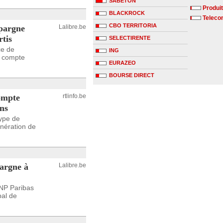
SABETON
Produit
BLACKROCK
Telecom
CBO TERRITORIA
épargne
Lalibre.be
rtis
SELECTIRENTE
ce de
ING
u compte
EURAZEO
BOURSE DIRECT
compte
rtlinfo.be
ons
type de
nération de
argne à
Lalibre.be
BNP Paribas
bal de