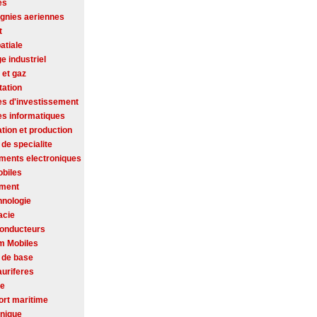
es
nies aeriennes
t
atiale
ge industriel
 et gaz
tation
es d'investissement
es informatiques
tion et production
de specialite
ments electroniques
biles
ement
hnologie
acie
onducteurs
m Mobiles
 de base
auriferes
se
ort maritime
onique