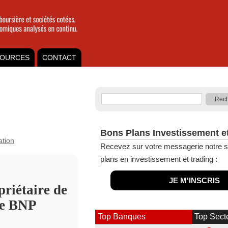
OURCES
CONTACT
Bons Plans Investissement e
ation
Recevez sur votre messagerie notre s
plans en investissement et trading :
JE M'INSCRIS
riétaire de
de BNP
Top Banques
Top Sect