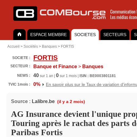
ESPACE MEMBRE
SOCIETES
SECTEURS
S
Accueil
>
Sociétés
>
Banques
>
FORTIS
FORTIS
SOCIETE :
SECTEUR :
Banque et Finance
>
Banques
40
0
NEWS :
sur 1 an |
sur 1 mois |
ISIN : BE0003801181
0%
En savoir plus sur le Taux de variation d'inform
TVIC 1mois :
Source :
Lalibre.be
(il y a 2 mois)
AG Insurance devient l'unique prop
Touring après le rachat des parts 
Paribas Fortis