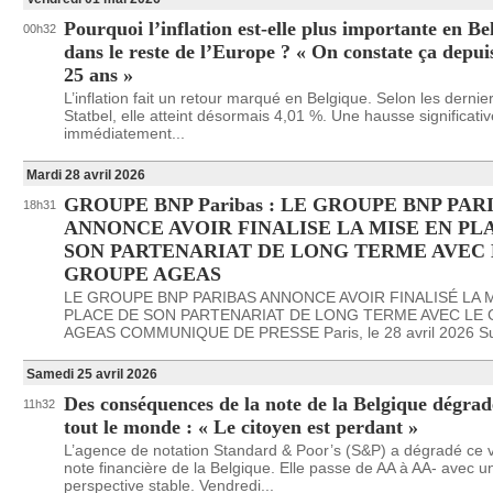
Pourquoi l’inflation est-elle plus importante en B
00h32
dans le reste de l’Europe ? « On constate ça depu
25 ans »
L’inflation fait un retour marqué en Belgique. Selon les dernier
Statbel, elle atteint désormais 4,01 %. Une hausse significativ
immédiatement...
Mardi 28 avril 2026
GROUPE BNP Paribas : LE GROUPE BNP PAR
18h31
ANNONCE AVOIR FINALISE LA MISE EN PL
SON PARTENARIAT DE LONG TERME AVEC 
GROUPE AGEAS
LE GROUPE BNP PARIBAS ANNONCE AVOIR FINALISÉ LA 
PLACE DE SON PARTENARIAT DE LONG TERME AVEC LE
AGEAS COMMUNIQUE DE PRESSE Paris, le 28 avril 2026 Suit
Samedi 25 avril 2026
Des conséquences de la note de la Belgique dégra
11h32
tout le monde : « Le citoyen est perdant »
L’agence de notation Standard & Poor’s (S&P) a dégradé ce v
note financière de la Belgique. Elle passe de AA à AA- avec u
perspective stable. Vendredi...