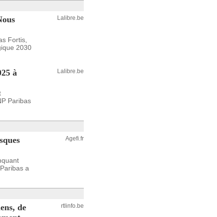
Nous
Lalibre.be
s Fortis,
gique 2030
025 à
Lalibre.be
t
BNP Paribas
isques
Agefi.fr
nquant
Paribas a
iens, de
rtlinfo.be