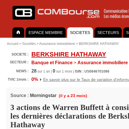
ESPACE MEMBRE
SOCIETES
SECTEURS
S
Accueil
>
Sociétés
>
Assurance immobiliere
>
BERKSHIRE HATHAWAY
BERKSHIRE HATHAWAY
SOCIETE :
SECTEUR :
Banque et Finance
>
Assurance immobiliere
28
0
NEWS :
sur 1 an |
sur 1 mois |
ISIN : US0846701086
0%
En savoir plus sur le Taux de variation d'inform
TVIC 1mois :
Source :
Morningstar
(il y a 23 mois)
3 actions de Warren Buffett à cons
les dernières déclarations de Berks
Hathaway