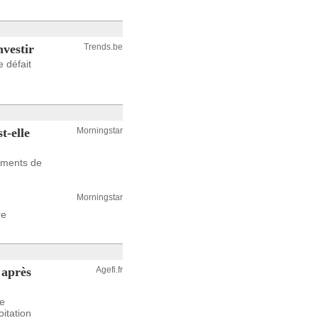
nvestir
Trends.be
 défait
t-elle
Morningstar
ements de
Morningstar
re
 après
Agefi.fr
ée
itation