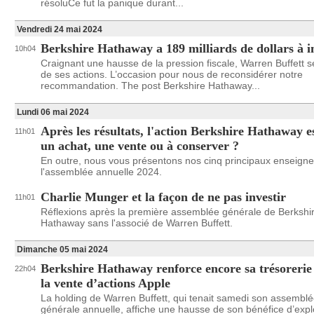
résoluCe fut la panique durant...
Vendredi 24 mai 2024
Berkshire Hathaway a 189 milliards de dollars à i
10h04
Craignant une hausse de la pression fiscale, Warren Buffett se
de ses actions. L’occasion pour nous de reconsidérer notre
recommandation. The post Berkshire Hathaway...
Lundi 06 mai 2024
Après les résultats, l'action Berkshire Hathaway es
11h01
un achat, une vente ou à conserver ?
En outre, nous vous présentons nos cinq principaux enseign
l'assemblée annuelle 2024.
Charlie Munger et la façon de ne pas investir
11h01
Réflexions après la première assemblée générale de Berkshi
Hathaway sans l'associé de Warren Buffett.
Dimanche 05 mai 2024
Berkshire Hathaway renforce encore sa trésorerie
22h04
la vente d’actions Apple
La holding de Warren Buffett, qui tenait samedi son assembl
générale annuelle, affiche une hausse de son bénéfice d’explo