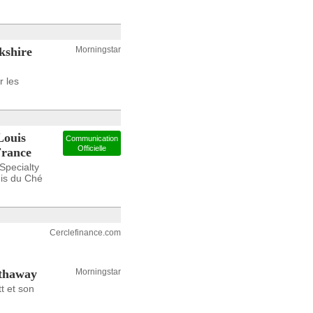
rkshire
Morningstar
r les
Louis
Communication
Officielle
France
pecialty
uis du Ché
Cerclefinance.com
athaway
Morningstar
t et son