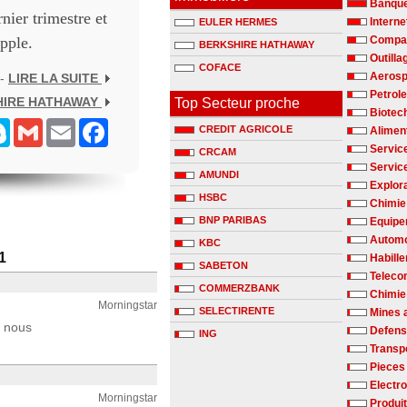
Banqu
nier trimestre et
Interne
EULER HERMES
pple.
Compag
BERKSHIRE HATHAWAY
Outilla
COFACE
Aerosp
 -
LIRE LA SUITE
Petrole
HIRE HATHAWAY
Top Secteur proche
Biotec
senger
Skype
Gmail
Email
Facebook
CREDIT AGRICOLE
Alimen
Servic
CRCAM
Servic
AMUNDI
Explora
HSBC
Chimie 
BNP PARIBAS
Equipe
Automo
KBC
1
Habill
SABETON
Teleco
COMMERZBANK
Chimie
Morningstar
SELECTIRENTE
Mines 
e nous
Defen
ING
Transp
Pieces
Electr
Morningstar
Produit