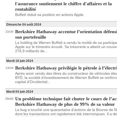
l'assurance soutiennent le chiffre d'affaires et la
rentabilité
Buffett réduit sa position en actions Apple.
Dimanche 04 août 2024
Berkshire Hathaway accentue l’orientation défens
21h34
son portefeuille
La holding de Warren Buffett a vendu la moitié de sa particip
Apple sur le trimestre écoulé. Sa trésorerie a atteint un nouv
276,9 milliards de...
Mardi 18 juin 2024
Berkshire Hathaway privilégie le pétrole à l’électr
13h34
Après avoir vendu des titres du constructeur de véhicules éle
BYD, la société d’investissement de Warren Buffett se renfor
capital d’Occidental...
Mardi 04 juin 2024
Un problème technique fait chuter le cours de l’ac
05h00
Berkshire Hathaway de plus de 99% de sa valeur
Le bug a touché une quarantaine d’actions de la Bourse de 
dont les transactions ont rapidement été interrompues. Il a de