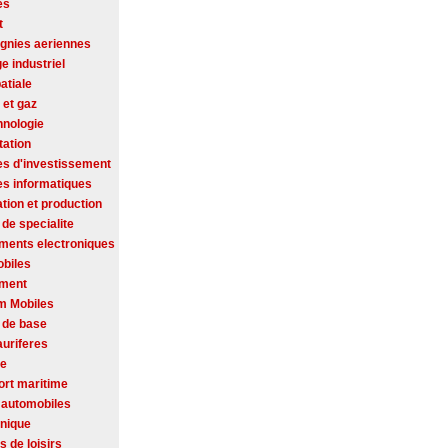
es
t
nies aeriennes
ge industriel
atiale
 et gaz
hnologie
tation
es d'investissement
es informatiques
tion et production
de specialite
ments electroniques
biles
ement
m Mobiles
 de base
auriferes
se
ort maritime
 automobiles
onique
s de loisirs