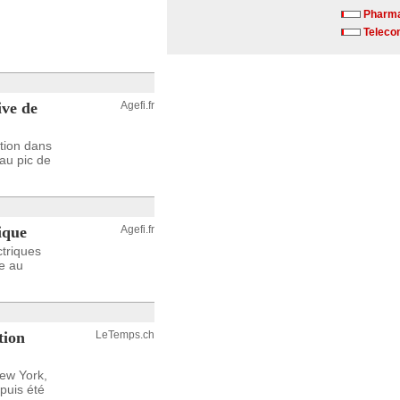
Pharm
Telecom
ive de
Agefi.fr
ation dans
eau pic de
ique
Agefi.fr
ctriques
ce au
tion
LeTemps.ch
New York,
puis été