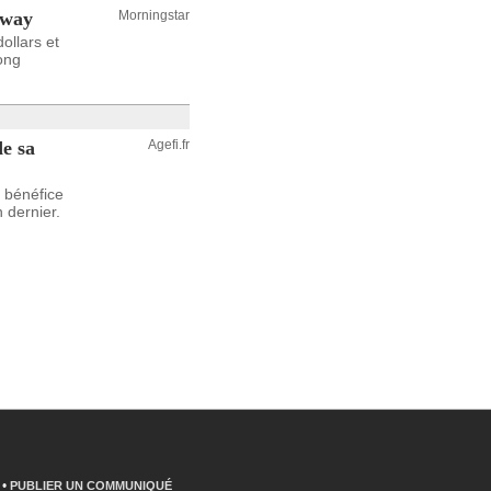
away
Morningstar
ollars et
long
e sa
Agefi.fr
n bénéfice
 dernier.
•
PUBLIER UN COMMUNIQUÉ