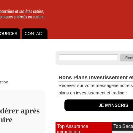
OURCES
CONTACT
Bons Plans Investissement e
ation
Recevez sur votre messagerie notre s
plans en investissement et trading :
JE M'INSCRIS
idérer après
hire
Top Assurance
Top Sect
immobiliere