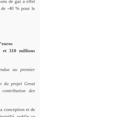
ons de gaz à effet
t de -40 % pour le
’euros
 et 310 millions
endue au premier
on du projet Great
 contribution des
a conception et de
ctrifié, publie ce