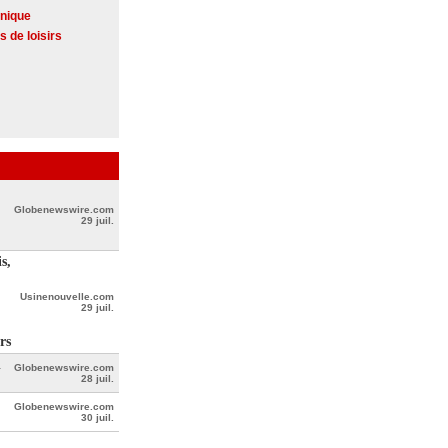
onique
s de loisirs
Globenewswire.com
29 juil.
s,
Usinenouvelle.com
29 juil.
rs
l
Globenewswire.com
28 juil.
Globenewswire.com
30 juil.