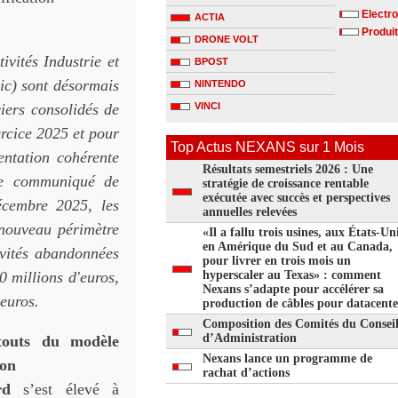
Electr
ACTIA
Produit
DRONE VOLT
vités Industrie et
BPOST
ic) sont désormais
NINTENDO
ciers consolidés de
VINCI
xercice 2025 et pour
Top Actus NEXANS sur 1 Mois
entation cohérente
Résultats semestriels 2026 : Une
 ce communiqué de
stratégie de croissance rentable
exécutée avec succès et perspectives
écembre 2025, les
annuelles relevées
 nouveau périmètre
«Il a fallu trois usines, aux États-Uni
en Amérique du Sud et au Canada,
tivités abandonnées
pour livrer en trois mois un
 millions d'euros,
hyperscaler au Texas» : comment
Nexans s’adapte pour accélérer sa
'euros.
production de câbles pour datacente
Composition des Comités du Consei
d’Administration
atouts du modèle
Nexans lance un programme de
ion
rachat d’actions
rd
s’est élevé à