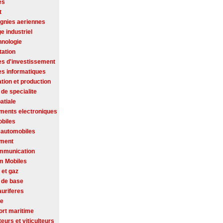
es
t
nies aeriennes
ge industriel
hnologie
tation
es d'investissement
es informatiques
tion et production
de specialite
atiale
ments electroniques
biles
 automobiles
ement
mmunication
m Mobiles
 et gaz
 de base
auriferes
se
ort maritime
ateurs et viticulteurs