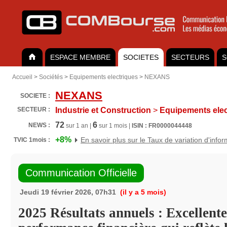
ESPACE MEMBRE
SOCIETES
SECTEURS
S
Accueil
>
Sociétés
>
Equipements electriques
>
NEXANS
NEXANS
SOCIETE :
SECTEUR :
Industrie et Construction
>
Equipements elec
72
6
NEWS :
sur 1 an |
sur 1 mois |
ISIN : FR0000044448
+8%
En savoir plus sur le Taux de variation d'info
TVIC 1mois :
Communication Officielle
Jeudi 19 février 2026, 07h31
(il y a 5 mois)
2025 Résultats annuels : Excellente