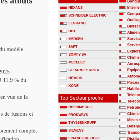
les atouts
Banqu
Interne
NEXANS
Compag
SCHNEIDER ELECTRIC
Outilla
LEGRAND
Biotec
DBT
Alimen
Servic
MERSEN
Servic
SAFT
s du modèle
Explora
SOMFY SA
Chimie 
MECELEC
Aerosp
Equipe
GERARD PERRIER
 2025
Automo
HITACHI
à 11,9 % du
Pieces
KONE
Habill
Teleco
 en vue de la
Top Secteur proche
Teleco
RHEINMETALL
Petrole
és de fusions et
Chimie
PRODWAYS
Mines 
THYSSENKRUPP
Defen
loiement complet
SIEMENS
Transp
ification
FINANCIERE ODET
Distill