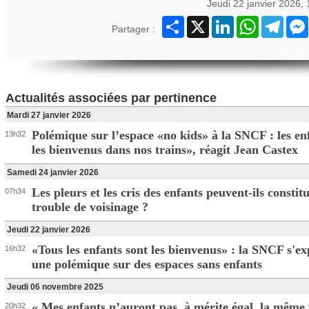
Jeudi 22 janvier 2026,
Partager
X
LinkedIn
WhatsApp
Teleg
Partager :
Actualités associées par pertinence
Mardi 27 janvier 2026
Polémique sur l’espace «no kids» à la SNCF : les en
13h32
les bienvenus dans nos trains», réagit Jean Castex
Samedi 24 janvier 2026
Les pleurs et les cris des enfants peuvent-ils constit
07h34
trouble de voisinage ?
Jeudi 22 janvier 2026
«Tous les enfants sont les bienvenus» : la SNCF s'ex
16h32
une polémique sur des espaces sans enfants
Jeudi 06 novembre 2025
« Mes enfants n’auront pas, à mérite égal, la même 
20h32